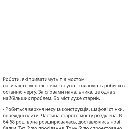
Роботи, які триватимуть під мостом
називають укріпленням конусів. Її планують робити в
останню чергу. За словами начальника, це одна з
найбільших проблем. Бо міст дуже старий.
- Робиться верхня несуча конструкція, шафові стінки,
перехідні плити. Частина старого мосту розділена. В
64-68 році вона розширювалась, доставлялись нові
балки. Тут було просідання. Тому було спроектовано