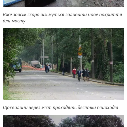
Вже зовсім скоро візьмуться заливати нове покриття
для мосту
Щохвилини через міст проходять десятки пішоходів