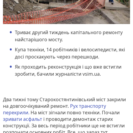
Триває другий тиждень капітального ремонту
найстарішого мосту.
Купа техніки, 14 робітників і велосипедисти, які
досі проскакують через перешкоди.
Як проходить реконструкція і що вже встигли
зробити, бачили журналісти vsim.ua.
Два тижні тому Старокостянтинівський міст закрили
на довгоочікуваний ремонт.
Рух транспорту
перекрили.
На міст зігнали повно техніки. Почали
зривати асфальт
і проводити демонтаж старих
конструкції. За весь період робітники ще не встигли
розпочати основних робіт. Все, що зараз тут