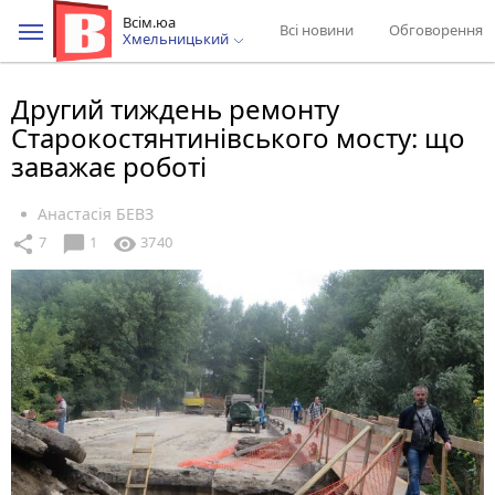
Всім.юа
Всі новини
Обговорення
Хмельницький
Другий тиждень ремонту
Старокостянтинівського мосту: що
заважає роботі
Анастасія БЕВЗ
chat_bubble
share
visibility
7
1
3740