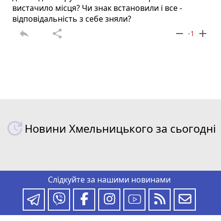
вистачило місця? Чи знак встановили і все -
відповідальність з себе зняли?
reply
share
remove
add
-1
Новини Хмельницького за сьогодні
Слідкуйте за нашими новинами