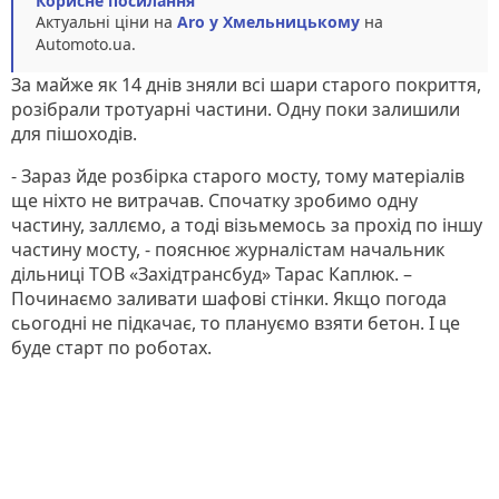
Корисне посилання
Актуальні ціни на
Aro у Хмельницькому
на
Automoto.ua.
За майже як 14 днів зняли всі шари старого покриття,
розібрали тротуарні частини. Одну поки залишили
для пішоходів.
- Зараз йде розбірка старого мосту, тому матеріалів
ще ніхто не витрачав. Спочатку зробимо одну
частину, заллємо, а тоді візьмемось за прохід по іншу
частину мосту, - пояснює журналістам начальник
дільниці ТОВ «Західтрансбуд» Тарас Каплюк. –
Починаємо заливати шафові стінки. Якщо погода
сьогодні не підкачає, то плануємо взяти бетон. І це
буде старт по роботах.