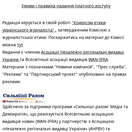
Умови і правила надання платного доступу
Редакція керується в своїй роботі
"Кодексом етики
українського журналіста"
, затвердженим Комісією з
журналістської етики. Поскаржитись на матеріал до Комісії
можна
тут
Видання є членом
Асоціації Незалежні регіональні видавці
України
та Всесвітньої асоціації видавців
WAN-IFRA
Матеріали з позначками "Новини компаній", "Прес-служба",
"Реклама" та "Партнерський проєкт" опубліковані на правах
реклами.
Здійснено за підтримки програми «Сильніші разом: Медіа та
Демократія», що реалізується Всесвітньою асоціацією
видавців новин (WAN-IFRA) у партнерстві з Асоціацією
«Незалежні регіональні видавці України» (АНРВУ) та