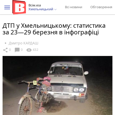
Всім.юа
Всі новини
Обговорення
Хмельницький
ДТП у Хмельницькому: статистика
за 23—29 березня в інфографіці
Дмитро КАРДАШ
chat_bubble
share
visibility
0
0
432