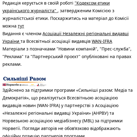
Редакція керується в своїй роботі
"Кодексом етики
українського журналіста"
, затвердженим Комісією з
журналістської етики. Поскаржитись на матеріал до Комісії
можна
тут
Видання є членом
Асоціації Незалежні регіональні видавці
України
та Всесвітньої асоціації видавців
WAN-IFRA
Матеріали з позначками "Новини компаній", "Прес-служба",
"Реклама" та "Партнерський проєкт" опубліковані на правах
реклами.
Здійснено за підтримки програми «Сильніші разом: Медіа та
Демократія», що реалізується Всесвітньою асоціацією
видавців новин (WAN-IFRA) у партнерстві з Асоціацією
«Незалежні регіональні видавці України» (АНРВУ) та
Норвезькою асоціацією медіабізнесу (MBL) за підтримки
Норвегії. Погляди авторів не обов’язково відображають
офіційну позицію партнерів програми.