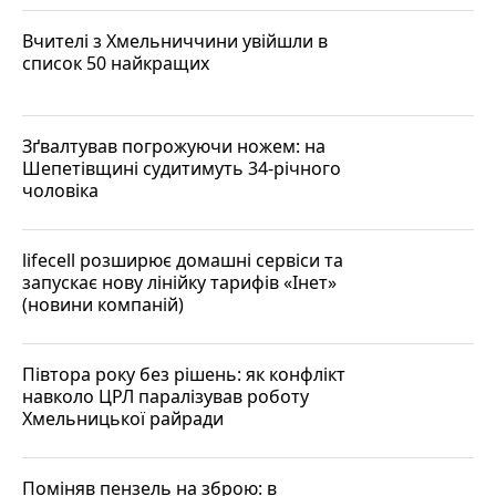
Вчителі з Хмельниччини увійшли в
список 50 найкращих
Зґвалтував погрожуючи ножем: на
Шепетівщині судитимуть 34-річного
чоловіка
lifecell розширює домашні сервіси та
запускає нову лінійку тарифів «Інет»
(новини компаній)
Півтора року без рішень: як конфлікт
навколо ЦРЛ паралізував роботу
Хмельницької райради
Поміняв пензель на зброю: в