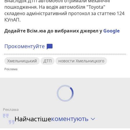
Внаслідок ДТП автомобілі отримали механічні
пошкодження. На водія автомобіля "Toyota"
складено адміністративний протокол за статтею 124
КУпАП.
Додайте Всім.юа до вибраних джерел у
Google
Прокоментуйте
chat_bubble
Хмельницький
ДТП
новости Хмельницкого
коментують
Найчастіше