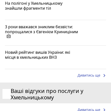
На полігоні у Хмельницькому
знайшли фрагменти тіл
3 роки вважався зниклим безвісти:
попрощалися з Євгенієм Криниціним
photo_camera
Новий рейтинг вишів України: які
місця в хмельницьких ВНЗ
keyboard_arrow_right
Дивитись ще
Ваші відгуки про послуги у
Хмельницькому
keyboard_arrow_right
Дивитись ще