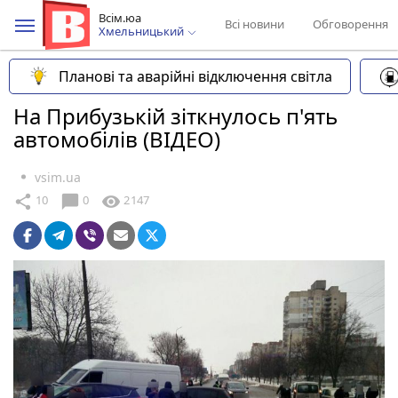
Всім.юа
Всі новини
Обговорення
Хмельницький
Планові та аварійні відключення світла
На Прибузькій зіткнулось п'ять
автомобілів (ВІДЕО)
vsim.ua
chat_bubble
share
visibility
10
0
2147