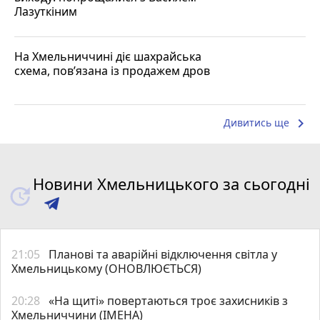
Лазуткіним
На Хмельниччині діє шахрайська
схема, пов’язана із продажем дров
keyboard_arrow_right
Дивитись ще
Новини Хмельницького за сьогодні
21:05
Планові та аварійні відключення світла у
Хмельницькому (ОНОВЛЮЄТЬСЯ)
20:28
«На щиті» повертаються троє захисників з
Хмельниччини (ІМЕНА)