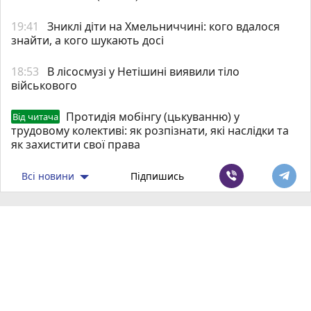
19:41
Зниклі діти на Хмельниччині: кого вдалося
знайти, а кого шукають досі
18:53
В лісосмузі у Нетішині виявили тіло
військового
Протидія мобінгу (цькуванню) у
Від читача
трудовому колективі: як розпізнати, які наслідки та
як захистити свої права
Всі новини
Підпишись