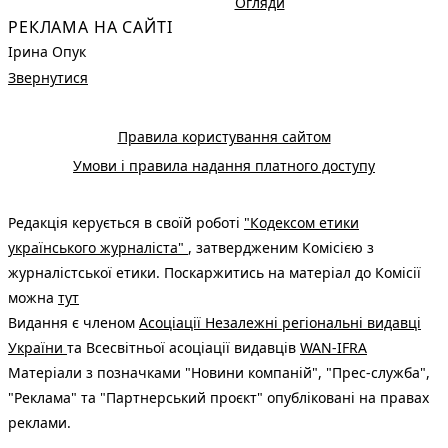
Огляди
РЕКЛАМА НА САЙТІ
Ірина Опук
Звернутися
Правила користування сайтом
Умови і правила надання платного доступу
Редакція керується в своїй роботі
"Кодексом етики
українського журналіста"
, затвердженим Комісією з
журналістської етики. Поскаржитись на матеріал до Комісії
можна
тут
Видання є членом
Асоціації Незалежні регіональні видавці
України
та Всесвітньої асоціації видавців
WAN-IFRA
Матеріали з позначками "Новини компаній", "Прес-служба",
"Реклама" та "Партнерський проєкт" опубліковані на правах
реклами.