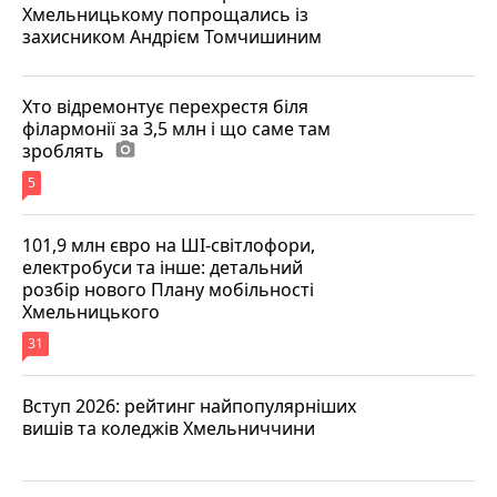
Хмельницькому попрощались із
захисником Андрієм Томчишиним
Хто відремонтує перехрестя біля
філармонії за 3,5 млн і що саме там
зроблять
photo_camera
5
101,9 млн євро на ШІ-світлофори,
електробуси та інше: детальний
розбір нового Плану мобільності
Хмельницького
31
Вступ 2026: рейтинг найпопулярніших
вишів та коледжів Хмельниччини