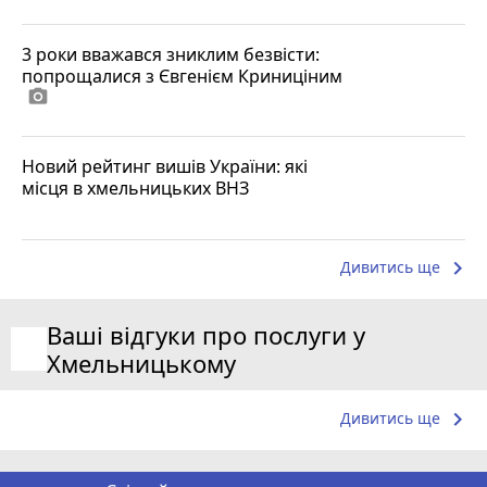
3 роки вважався зниклим безвісти:
попрощалися з Євгенієм Криниціним
photo_camera
Новий рейтинг вишів України: які
місця в хмельницьких ВНЗ
keyboard_arrow_right
Дивитись ще
Ваші відгуки про послуги у
Хмельницькому
keyboard_arrow_right
Дивитись ще