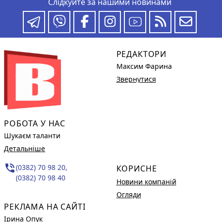
Слідкуйте за нашими новинами
РЕДАКТОРИ
Максим Фарина
Звернутися
РОБОТА У НАС
Шукаєм таланти
Детальніше
phone_in_talk
(0382) 70 98 20,
КОРИСНЕ
(0382) 70 98 40
Новини компаній
Огляди
РЕКЛАМА НА САЙТІ
Ірина Опук