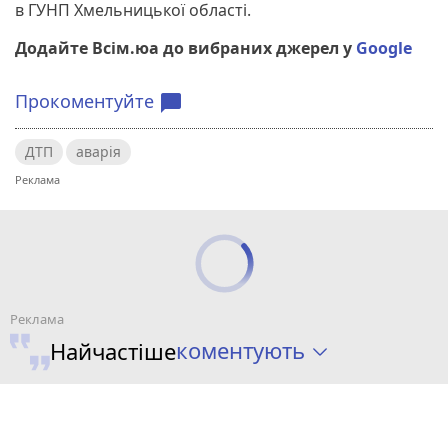
в ГУНП Хмельницької області.
Додайте Всім.юа до вибраних джерел у
Google
Прокоментуйте
chat_bubble
ДТП
аварія
коментують
Найчастіше