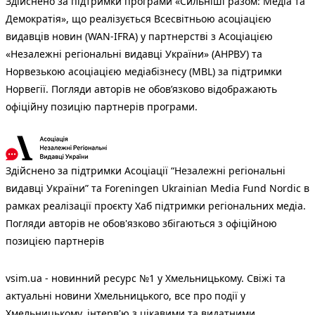
Здійснено за підтримки програми «Сильніші разом: Медіа та
Демократія», що реалізується Всесвітньою асоціацією
видавців новин (WAN-IFRA) у партнерстві з Асоціацією
«Незалежні регіональні видавці України» (АНРВУ) та
Норвезькою асоціацією медіабізнесу (MBL) за підтримки
Норвегії. Погляди авторів не обов’язково відображають
офіційну позицію партнерів програми.
Здійснено за підтримки Асоціації “Незалежні регіональні
видавці України” та Foreningen Ukrainian Media Fund Nordic в
рамках реалізації проєкту Хаб підтримки регіональних медіа.
Погляди авторів не обов'язково збігаються з офіційною
позицією партнерів
vsim.ua - новинний ресурс №1 у Хмельницькому. Свіжі та
актуальні новини Хмельницького, все про події у
Хмельницькому, інтерв'ю з цікавими та видатними