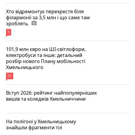
Хто відремонтує перехрестя біля
філармонії за 3,5 млн і що саме там
зроблять
photo_camera
5
101,9 млн євро на ШІ-світлофори,
електробуси та інше: детальний
розбір нового Плану мобільності
Хмельницького
31
Вступ 2026: рейтинг найпопулярніших
вишів та коледжів Хмельниччини
На полігоні у Хмельницькому
знайшли фрагменти тіл