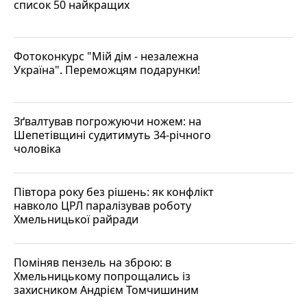
список 50 найкращих
Фотоконкурс "Мій дім - незалежна
Україна". Переможцям подарунки!
Зґвалтував погрожуючи ножем: на
Шепетівщині судитимуть 34-річного
чоловіка
Півтора року без рішень: як конфлікт
навколо ЦРЛ паралізував роботу
Хмельницької райради
Поміняв пензель на зброю: в
Хмельницькому попрощались із
захисником Андрієм Томчишиним