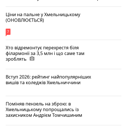
Ціни на пальне у Хмельницькому
(ОНОВЛЮЄТЬСЯ)
7
Хто відремонтує перехрестя біля
філармонії за 3,5 млн і що саме там
зроблять
photo_camera
Вступ 2026: рейтинг найпопулярніших
вишів та коледжів Хмельниччини
Поміняв пензель на зброю: в
Хмельницькому попрощались із
захисником Андрієм Томчишиним