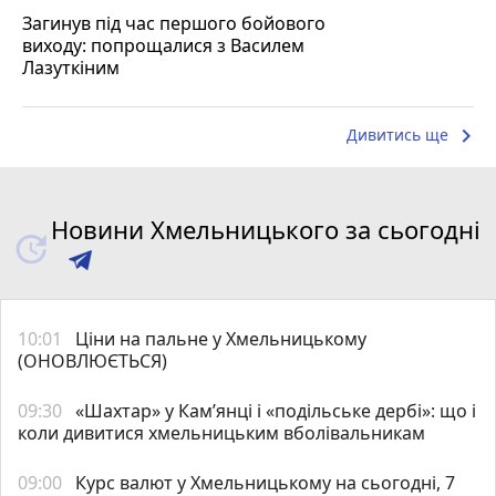
Загинув під час першого бойового
виходу: попрощалися з Василем
Лазуткіним
keyboard_arrow_right
Дивитись ще
Новини Хмельницького за сьогодні
10:01
Ціни на пальне у Хмельницькому
(ОНОВЛЮЄТЬСЯ)
09:30
«Шахтар» у Камʼянці і «подільське дербі»: що і
коли дивитися хмельницьким вболівальникам
09:00
Курс валют у Хмельницькому на сьогодні, 7