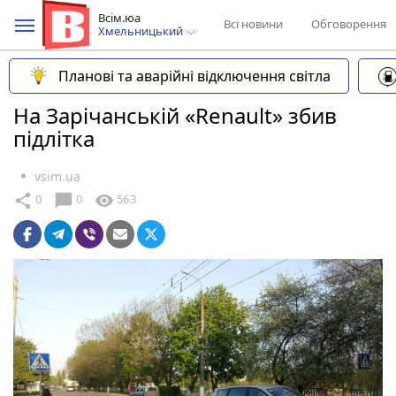
Всім.юа
Всі новини
Обговорення
Хмельницький
Планові та аварійні відключення світла
На Зарічанській «Renault» збив
підлітка
vsim.ua
chat_bubble
share
visibility
0
0
563