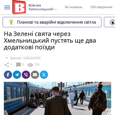
Всім.юа
Всі новини
Обговорення
Хмельницький
Планові та аварійні відключення світла
На Зелені свята через
Хмельницький пустять ще два
додаткові поїзди
Іванка ЧАБАНЮК
chat_bubble
share
visibility
1
0
156