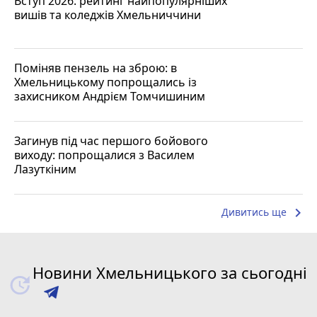
Вступ 2026: рейтинг найпопулярніших
вишів та коледжів Хмельниччини
Поміняв пензель на зброю: в
Хмельницькому попрощались із
захисником Андрієм Томчишиним
Загинув під час першого бойового
виходу: попрощалися з Василем
Лазуткіним
keyboard_arrow_right
Дивитись ще
Новини Хмельницького за сьогодні