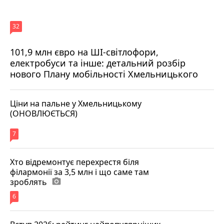
32
101,9 млн євро на ШІ-світлофори,
електробуси та інше: детальний розбір
нового Плану мобільності Хмельницького
Ціни на пальне у Хмельницькому
(ОНОВЛЮЄТЬСЯ)
7
Хто відремонтує перехрестя біля
філармонії за 3,5 млн і що саме там
зроблять
photo_camera
6