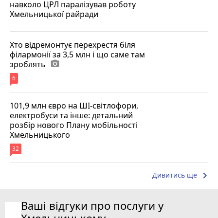
навколо ЦРЛ паралізував роботу
Хмельницької райради
Хто відремонтує перехрестя біля
філармонії за 3,5 млн і що саме там
зроблять
photo_camera
6
101,9 млн євро на ШІ-світлофори,
електробуси та інше: детальний
розбір нового Плану мобільності
Хмельницького
32
keyboard_arrow_right
Дивитись ще
Ваші відгуки про послуги у
Хмельницькому