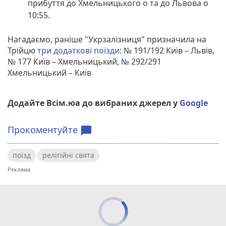
прибуття до Хмельницького о та до Львова о
10:55.
Нагадаємо, раніше "Укрзалізниця" призначила на
Трійцю
три додаткові поїзди
: № 191/192 Київ – Львів,
№ 177 Київ – Хмельницький, № 292/291
Хмельницький – Київ
Додайте Всім.юа до вибраних джерел у
Google
Прокоментуйте
chat_bubble
поїзд
релігійні свята