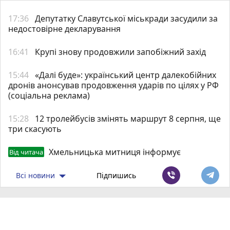
17:36
Депутатку Славутської міськради засудили за
недостовірне декларування
16:41
Крупі знову продовжили запобіжний захід
15:44
«Далі буде»: український центр далекобійних
дронів анонсував продовження ударів по цілях у РФ
(соціальна реклама)
15:28
12 тролейбусів змінять маршрут 8 серпня, ще
три скасують
Хмельницька митниця інформує
Від читача
Всі новини
Підпишись