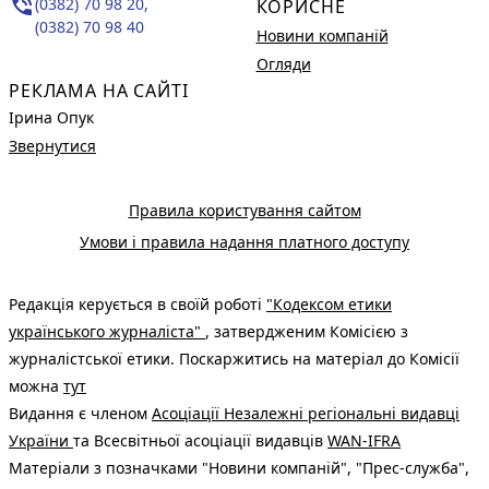
phone_in_talk
(0382) 70 98 20,
КОРИСНЕ
(0382) 70 98 40
Новини компаній
Огляди
РЕКЛАМА НА САЙТІ
Ірина Опук
Звернутися
Правила користування сайтом
Умови і правила надання платного доступу
Редакція керується в своїй роботі
"Кодексом етики
українського журналіста"
, затвердженим Комісією з
журналістської етики. Поскаржитись на матеріал до Комісії
можна
тут
Видання є членом
Асоціації Незалежні регіональні видавці
України
та Всесвітньої асоціації видавців
WAN-IFRA
Матеріали з позначками "Новини компаній", "Прес-служба",