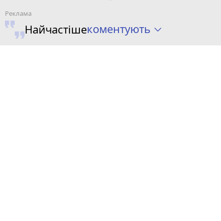
коментують
Найчастіше