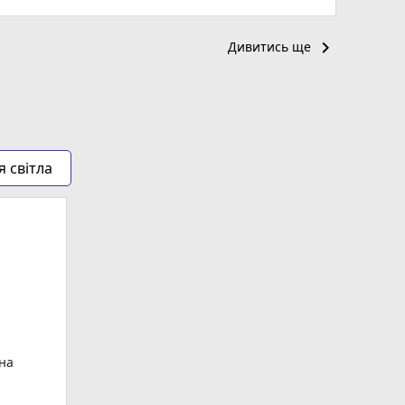
keyboard_arrow_right
Дивитись ще
я світла
ьна