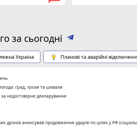
о за сьогодні
алежна Україна
Планові та аварійні відключенн
день
огода: град, грози та шквали
и за недостовірне декларування
них дронів анонсував продовження ударів по цілях у РФ (соціал