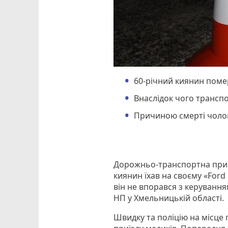
60-річний киянин помер
Внаслідок чого транспо
Причиною смерті чолов
Дорожньо-транспортна приго
киянин їхав на своєму «Ford 
він не впорався з керуванням
НП у Хмельницькій області.
Швидку та поліцію на місце 