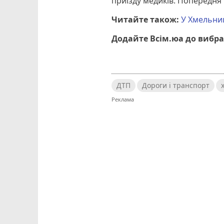
приїзду медиків. Попередня
Читайте також:
У Хмельниц
Додайте Всім.юа до вибра
ДТП
Дороги і транспорт