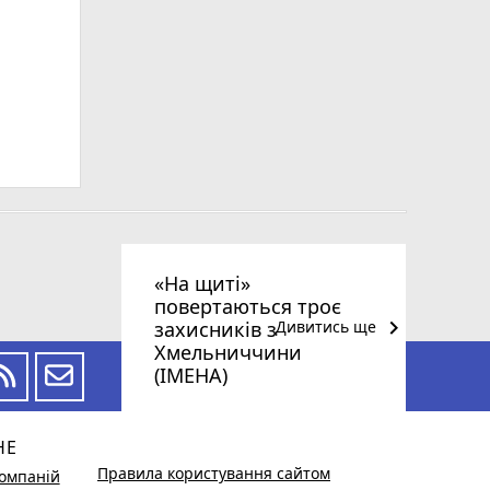
«На щиті»
повертаються троє
keyboard_arrow_right
захисників з
Дивитись ще
Хмельниччини
(ІМЕНА)
НЕ
Правила користування сайтом
омпаній