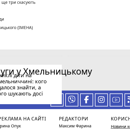
, ще три скасують
ди
ицького (ІМЕНА)
орд
ній лізі України
лених пунктів без світла
: що і коли дивитися хмельницьким вболівальникам
луги у Хмельницькому
никлі діти на
мельниччині: кого
далося знайти, а
ого шукають досі
 за нашими новинами
РЕКЛАМА НА САЙТІ
РЕДАКТОРИ
КОРИС
Ірина Опук
Максим Фарина
Новини к