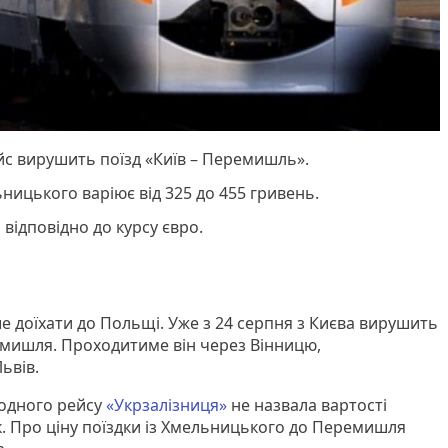
йс вирушить поїзд «Київ – Перемишль».
ьницького варіює від 325 до 455 гривень.
відповідно до курсу євро.
 доїхати до Польщі. Уже з 24 серпня з Києва вирушить
емишля. Проходитиме він через Вінницю,
Львів.
родного рейсу
«Укрзалізниця»
не назвала вартості
к. Про ціну поїздки із Хмельницького до Перемишля