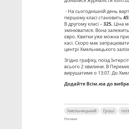
дізналися журналісти vsim.u
- На сьогоднішній день варт
першому класі становить
45
В другому класі –
325.
Ціна 
змінюватися. Вона залежить 
євро. Квитки уже можна при
касі. Скоро має запрацювати
центрі Хмельницького заліз
Згідно графіку, поїзд Інтерс
всього 2 хвилини. В Перемиш
вирушатиме о 13:07. До Хме
Додайте Всім.юа до вибра
Хмельницький
Гроші
пої