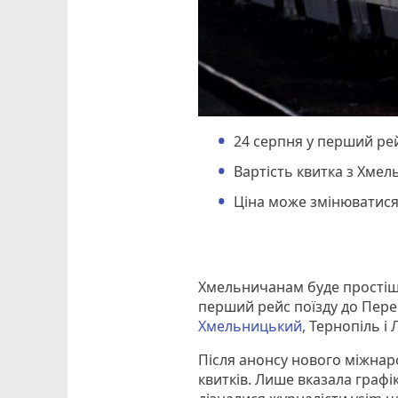
24 серпня у перший ре
Вартість квитка з Хмел
Ціна може змінюватися 
Хмельничанам буде простіше
перший рейс поїзду до Пер
Хмельницький,
Тернопіль і 
Після анонсу нового міжна
квитків. Лише вказала графі