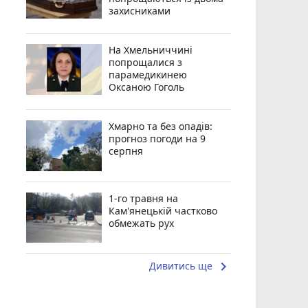
захисниками
На Хмельниччині
попрощалися з
парамедикинею
Оксаною Гоголь
Хмарно та без опадів:
прогноз погоди на 9
серпня
1-го травня на
Кам'янецькій частково
обмежать рух
keyboard_arrow_right
Дивитись ще