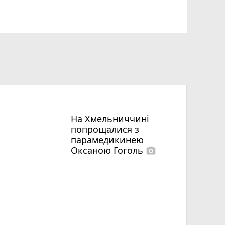
На Хмельниччині
попрощалися з
парамедикинею
Оксаною Гоголь
photo_camera