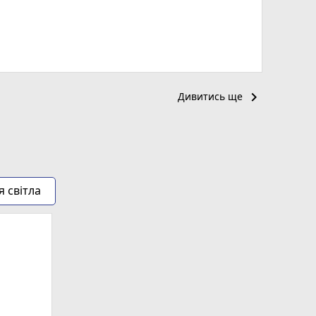
keyboard_arrow_right
Дивитись ще
я світла