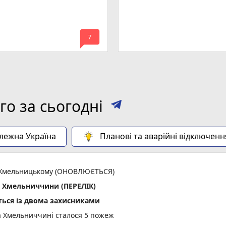
mode_comment
7
о за сьогодні
алежна Україна
Планові та аварійні відключенн
 у Хмельницькому (ОНОВЛЮЄТЬСЯ)
х Хмельниччини (ПЕРЕЛІК)
ься із двома захисниками
а Хмельниччині сталося 5 пожеж