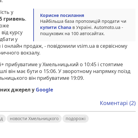
a.
ість у
Корисне посилання
5 гривень
.
Найбільша база пропозицій продати чи
може
купити Chana
в Україні. Аutomoto.ua -
від курсу
пошуковик на 100 автосайтах.
дбати у
 і онлайн продаж, - повідомили vsim.ua в сервісному
ничного вокзалу.
іті+ прибуватиме у Хмельницький о 10:45 і стоятиме
лі він має бути о 15:06. У зворотному напрямку поїзд
льницького він прибуватиме 19:09.
них джерел у
Google
Коментарі (2)
зд
новости Хмельницкого
подорожі