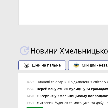
Новини Хмельницьког
Ціни на пальне
Мій дім - нез
Планові та аварійні відключення світла
16:22
Перейменують 80 вулиць у 24 громада
15:26
10 серпня у Хмельницькому попрощают
14:20
Житловий будинок та мотоцикл: за добу н
13:21