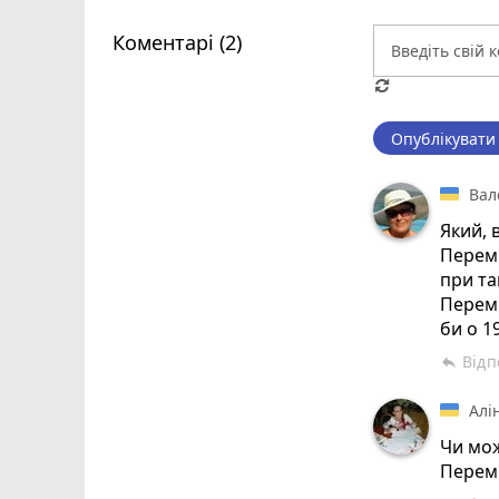
Коментарі (2)
Опублікувати
Вал
Який, 
Переми
при та
Переми
би о 19
Відп
reply
Алі
Чи мож
Перем