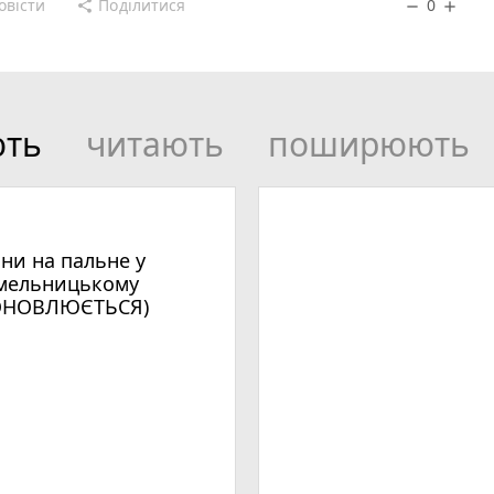
овісти
Поділитися
0
share
remove
add
ють
читають
поширюють
іни на пальне у
мельницькому
ОНОВЛЮЄТЬСЯ)