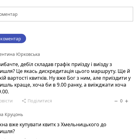
 коментар
ентина Юрковська
вибачте, дебіл складав графік приїзду і виїзду з
шля? Це якась дискредитація цього маршруту. Ще й
кій вартості квитків. Ну вже Бог з ним, але приїздити у
шль краще, хоча би в 9.00 ранку, а виїжджати хоча
.00.
овісти
Поділитися
0
share
remove
add
на Круцонь
на вже купувати квитк з Хмельницького до
ишля?