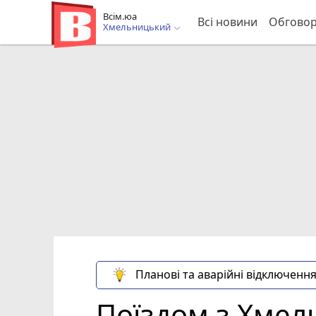
Всім.юа
Всі новини
Обгово
Хмельницький
Планові та аварійні відключення
Поїздом з Хмел