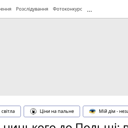
...
рення
Розслідування
Фотоконкурс
 світла
Ціни на пальне
Мій дім - не
ьницького до Польщі: в