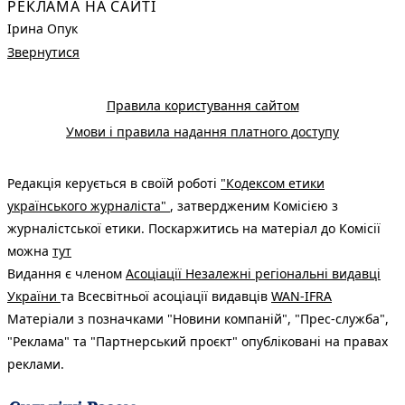
РЕКЛАМА НА САЙТІ
Ірина Опук
Звернутися
Правила користування сайтом
Умови і правила надання платного доступу
Редакція керується в своїй роботі
"Кодексом етики
українського журналіста"
, затвердженим Комісією з
журналістської етики. Поскаржитись на матеріал до Комісії
можна
тут
Видання є членом
Асоціації Незалежні регіональні видавці
України
та Всесвітньої асоціації видавців
WAN-IFRA
Матеріали з позначками "Новини компаній", "Прес-служба",
"Реклама" та "Партнерський проєкт" опубліковані на правах
реклами.