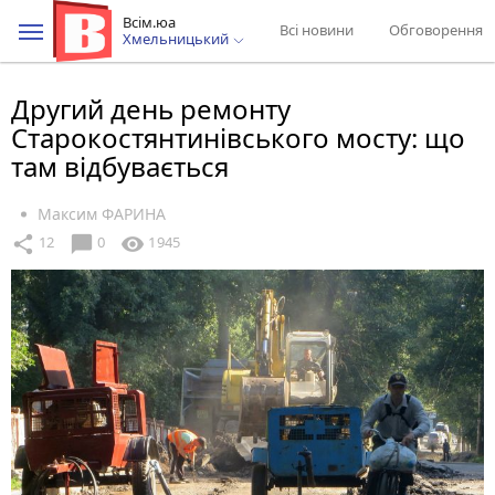
Всім.юа
Всі новини
Обговорення
Хмельницький
Другий день ремонту
Старокостянтинівського мосту: що
там відбувається
Максим ФАРИНА
chat_bubble
share
visibility
12
0
1945