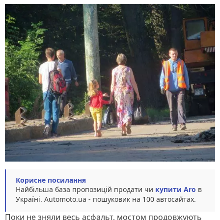
Корисне посилання
Найбільша база пропозицій продати чи
купити Aro
в
Україні. Аutomoto.ua - пошуковик на 100 автосайтах.
Поки не зняли весь асфальт, мостом продовжують