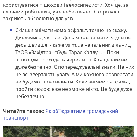
користуватися пішоходи і велосипедисти. Хоч це, за
словами робітників, уже небезпечно. Скоро міст
закриють абсолютно для усіх.
Скільки зніматимемо асфальт, точно не скажу.
Дивлячись, як піде. Десь може зніматися довше,
десь швидше, - каже vsim.ua начальник дільниці
ТзОВ «Західтрансбуд» Тарас Каплун. – Поки
пішоходи проходять через міст. Хоч це вже не
дуже безпечно. Є попереджувальні знаки. На них
не всі звертають увагу. А ми кожного розвертати
не будемо і пояснювати. Коли знімемо асфальт,
пройти сюдою вже не зможе ніхто. Це буде дуже
небезпечно.
Читайте також:
Як об’їжджатиме громадський
транспорт