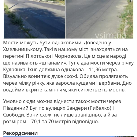
Мости можуть бути однаковими. Доведено у
Хмельницькому. Такі в нашому місті знаходяться на
перетині Пілотської і Чорновола. Це місце в народі
ще називають «штанами». Тут є два мости через річку
Кудрянка. Їхня довжина однакова – 11,36 метра.
Візуально вони теж дуже схожі. Обидва пролягають
через мілку річку, яка заросла кущами і вербами. Дно
водойми вкрите камінням, яки сиплеться із мостів.
Умовно сюди можна віднести також мости через
Південний Буг по вулицях Бандери (Рибалко) і
Свободи. Вони схожі не лише зовнішньо, а й за
розміром – 70,1 та 70 метрів відповідно.
Рекордсмени