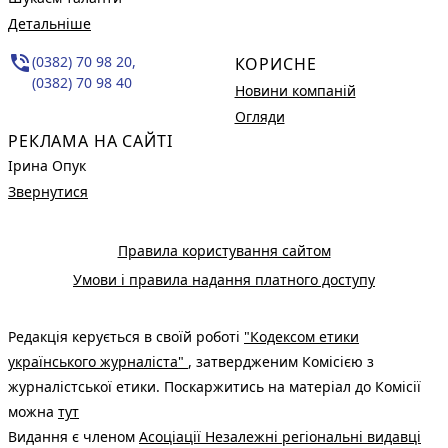
Детальніше
phone_in_talk
(0382) 70 98 20,
КОРИСНЕ
(0382) 70 98 40
Новини компаній
Огляди
РЕКЛАМА НА САЙТІ
Ірина Опук
Звернутися
Правила користування сайтом
Умови і правила надання платного доступу
Редакція керується в своїй роботі
"Кодексом етики
українського журналіста"
, затвердженим Комісією з
журналістської етики. Поскаржитись на матеріал до Комісії
можна
тут
Видання є членом
Асоціації Незалежні регіональні видавці