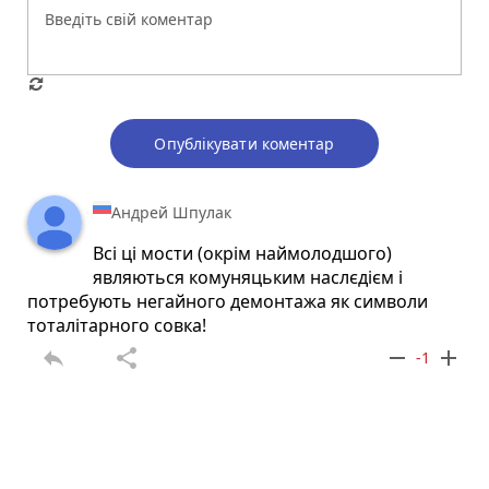
Опублікувати коментар
Андрей Шпулак
Всі ці мости (окрім наймолодшого)
являються комуняцьким наслєдієм і
потребують негайного демонтажа як символи
тоталітарного совка!
reply
share
remove
add
-1