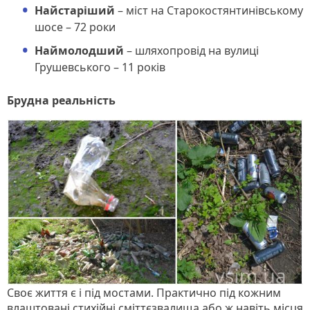
Найстаріший
– міст на Старокостянтинівському
шосе – 72 роки
Наймолодший
– шляхопровід на вулиці
Грушевського – 11 років
Брудна реальність
Своє життя є і під мостами. Практично під кожним
влаштовані стихійні сміттєзвалища або ж навіть місця