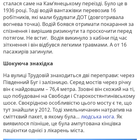
сталася саме на Кам’янецькому переїзді. Було це в
1936 році. Тоді водій вантажівки перевозив 16
робітників, які мали будувати ДОТ (довготривала
вогнева точка). Водій боявся отримати покарання за
спізнення і вирішив ризикнути та проскочити перед
потягом. Не встиг. Водія викинуло з кабіни під час
зіткнення і він відбувся легкими травмами. А от 16
пасажирів загинули.
Шокуюча знахідка
На вулиці Трудовій знаходиться дві переправи: через
Південний Буг і залізницю. Серед мостів через річку
він є найдовшим – 76,4 метра. Ззовні він схожий на ті,
що побудовані на Свободи і Старокостянтинівському
шосе. Своєрідною особливістю цього мосту є те, що
тут знайшли у 2012. Тоді хмельничанин натрапив на
сміттєвий пакет, в якому була…
людська нога.
Як
виявилося пізніше, це була ампутована кінцівка
пацієнтки однієї з лікарень міста.