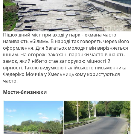
Пішохідний міст при вході у парк Чекмана часто
називають «білим». В народі так говорять через його
оформлення. Для багатьох молодят він вирізняється
іншим. На огорожі закохані парочки часто вішають
замок, який нібито стає запорукою міцності й
вірності. Такою видумкою італійського письменника
Федеріко Моччіа у Хмельницькому користуються
часто.
Мости-близнюки