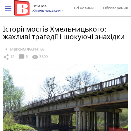
Всім.юа
Всі новини
Обговорення
Хмельницький
Історії мостів Хмельницького:
жахливі трагедії і шокуючі знахідки
Максим ФАРИНА
chat_bubble
share
visibility
12
3
3800