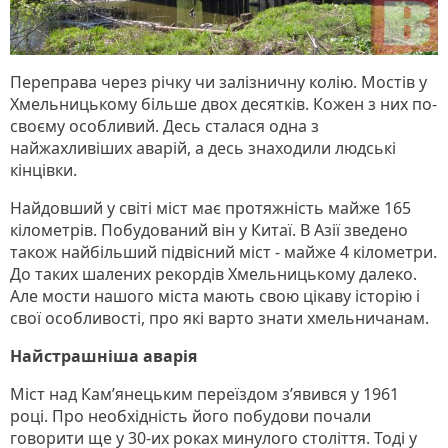
Переправа через річку чи залізничну колію. Мостів у
Хмельницькому більше двох десятків. Кожен з них по-
своєму особливий. Десь сталася одна з
найжахливіших аварій, а десь знаходили людські
кінцівки.
Найдовший у світі міст має протяжність майже 165
кілометрів. Побудований він у Китаї. В Азії зведено
також найбільший підвісний міст - майже 4 кілометри.
До таких шалених рекордів Хмельницькому далеко.
Але мости нашого міста мають свою цікаву історію і
свої особливості, про які варто знати хмельничанам.
Найстрашніша аварія
Міст над Кам’янецьким переїздом з’явився у 1961
році. Про необхідність його побудови почали
говорити ще у 30-их роках минулого століття. Тоді у