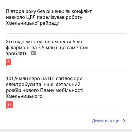
Півтора року без рішень: як конфлікт
навколо ЦРЛ паралізував роботу
Хмельницької райради
Хто відремонтує перехрестя біля
філармонії за 3,5 млн і що саме там
зроблять
photo_camera
6
101,9 млн євро на ШІ-світлофори,
електробуси та інше: детальний
розбір нового Плану мобільності
Хмельницького
32
keyboard_arrow_right
Дивитись ще