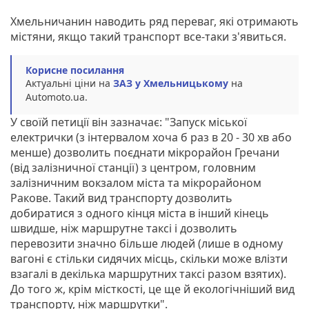
Хмельничанин наводить ряд переваг, які отримають
містяни, якщо такий транспорт все-таки з'явиться.
Корисне посилання
Актуальні ціни на
ЗАЗ у Хмельницькому
на
Automoto.ua.
У своїй петиції він зазначає: "Запуск міської
електрички (з інтервалом хоча б раз в 20 - 30 хв або
менше) дозволить поєднати мікрорайон Гречани
(від залізничної станції) з центром, головним
залізничним вокзалом міста та мікрорайоном
Ракове. Такий вид транспорту дозволить
добиратися з одного кінця міста в інший кінець
швидше, ніж маршрутне таксі і дозволить
перевозити значно більше людей (лише в одному
вагоні є стільки сидячих місць, скільки може влізти
взагалі в декілька маршрутних таксі разом взятих).
До того ж, крім місткості, це ще й екологічніший вид
транспорту, ніж маршрутки".