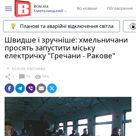
Всім.юа
Всі новини
Обговорення
Хмельницький
Планові та аварійні відключення світла
Швидше і зручніше: хмельничани
просять запустити міську
електричку "Гречани - Ракове"
Ксенія Квітнева
chat_bubble
share
visibility
1
15
966