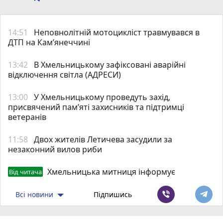
14:51
Неповнолітній мотоцикліст травмувався в
ДТП на Кам’янеччині
13:42
В Хмельницькому зафіксовані аварійні
відключення світла (АДРЕСИ)
13:00
У Хмельницькому проведуть захід,
присвячений пам’яті захисників та підтримці
ветеранів
11:58
Двох жителів Летичева засудили за
незаконний вилов риби
Хмельницька митниця інформує
Від читача
Всі новини
Підпишись