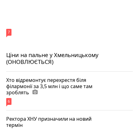
7
Ціни на пальне у Хмельницькому
(ОНОВЛЮЄТЬСЯ)
Хто відремонтує перехрестя біля
філармонії за 3,5 млн і що саме там
зроблять
photo_camera
6
Ректора ХНУ призначили на новий
термін