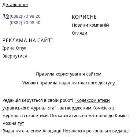
Детальніше
phone_in_talk
(0382) 70 98 20,
КОРИСНЕ
(0382) 70 98 40
Новини компаній
Огляди
РЕКЛАМА НА САЙТІ
Ірина Опук
Звернутися
Правила користування сайтом
Умови і правила надання платного доступу
Редакція керується в своїй роботі
"Кодексом етики
українського журналіста"
, затвердженим Комісією з
журналістської етики. Поскаржитись на матеріал до Комісії
можна
тут
Видання є членом
Асоціації Незалежні регіональні видавці