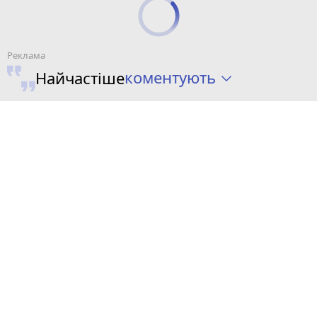
коментують
Найчастіше