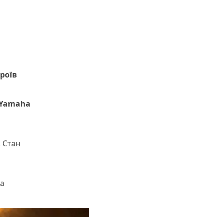
роїв
“Yamaha
. Стан
а