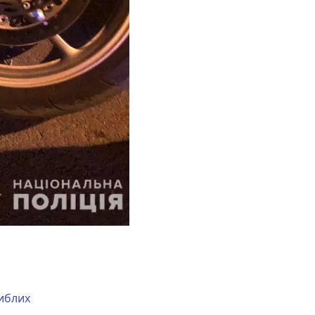
иблих