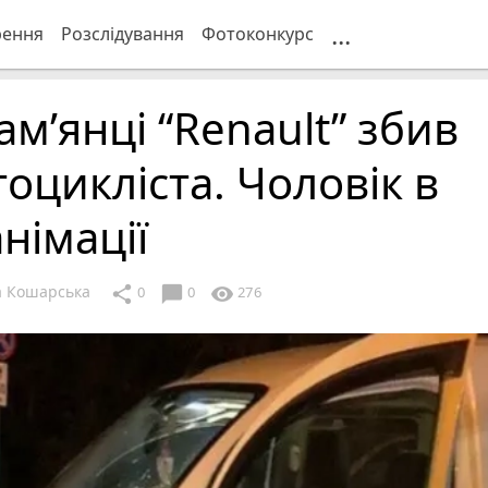
...
рення
Розслідування
Фотоконкурс
ам’янці “Renault” збив
оцикліста. Чоловік в
німації
 Кошарська
chat_bubble
share
visibility
0
0
276