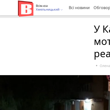
Всім.юа
Всі новини
Обгово
Хмельницький
У К
мот
реа
Олена