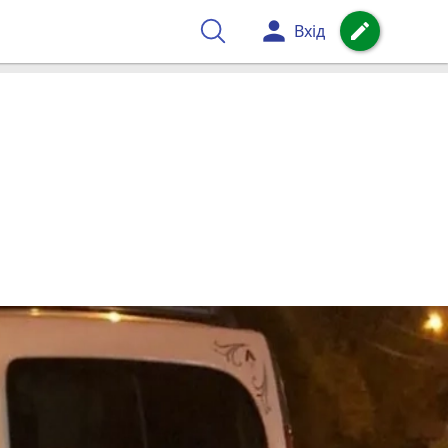
person
create
Вхід