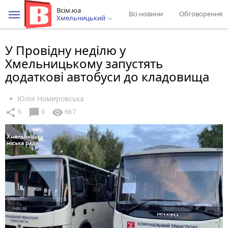
Всім.юа
Всі новини
Обговорення
Хмельницький
У Провідну неділю у
Хмельницькому запустять
додаткові автобуси до кладовища
Юлія Номировська
chat_bubble
share
visibility
6
0
667