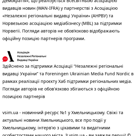
Демократія», що реалізується Всесвітньою асоціацією
видавців новин (WAN-IFRA) у партнерстві з Асоціацією
«Незалежні регіональні видавці України» (АНРВУ) та
Норвезькою асоціацією медіабізнесу (MBL) за підтримки
Норвегії. Погляди авторів не обов’язково відображають
офіційну позицію партнерів програми.
Здійснено за підтримки Асоціації “Незалежні регіональні
видавці України” та Foreningen Ukrainian Media Fund Nordic в
рамках реалізації проєкту Хаб підтримки регіональних медіа.
Погляди авторів не обов'язково збігаються з офіційною
позицією партнерів
vsim.ua - новинний ресурс №1 у Хмельницькому. Свіжі та
актуальні новини Хмельницького, все про події у
Хмельницькому, інтерв'ю з цікавими та видатними
особистостями нашого міста. З vsim.ua - ви завжди перші! ©