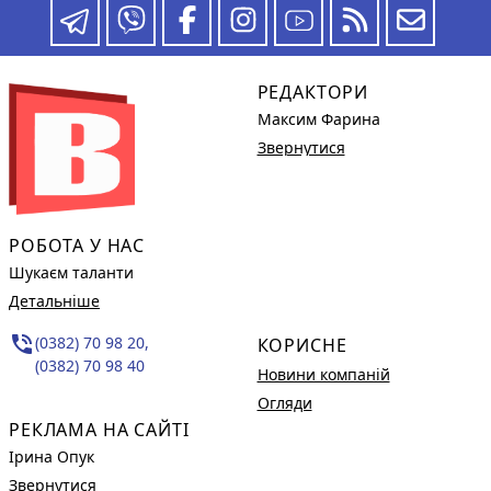
РЕДАКТОРИ
Максим Фарина
Звернутися
РОБОТА У НАС
Шукаєм таланти
Детальніше
phone_in_talk
(0382) 70 98 20,
КОРИСНЕ
(0382) 70 98 40
Новини компаній
Огляди
РЕКЛАМА НА САЙТІ
Ірина Опук
Звернутися