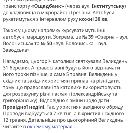
транспорту
«Ощадбанк»
(через вул.
Інститутську
)
до кладовища в мікрорайоні Гречани. Автобуси
рухатимуться з інтервалом руху
кожні 30 хв
.
Також у цьому напрямку курсуватимуть інші
автобусні маршрути. Зокрема, це
№ 39
«Озерна – вул.
Волочиська» та
№ 50
«вул. Волочиська – вул.
Заводська».
Нагадаємо, цьогоріч католики святкували Великдень
31 березня. А православні будуть його відзначати
його трохи пізніше, а саме 5 травня. Великдень у
східних та західних християн припав на різні дати,
тому що православні та католики використовують
для розрахунку різні пасхалії (олександрійську та
григоріанську). Відповідно є зміни щодо дати
Провідної неділі
. Так, у християн західного обряду
Проводи відбудуться 7 квітня, а в християн східного –
12 травня. Детальніше про цьогорічний Великдень
читайте в
окремому матеріалі
.