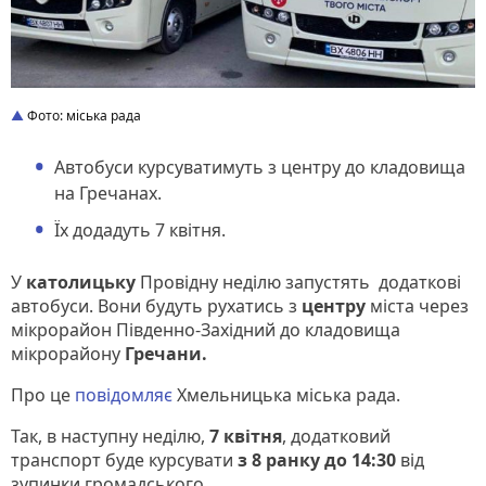
Фото: міська рада
Автобуси курсуватимуть з центру до кладовища
на Гречанах.
Їх додадуть 7 квітня.
У
католицьку
Провідну неділю запустять додаткові
автобуси. Вони будуть рухатись з
центру
міста через
мікрорайон Південно-Західний до кладовища
мікрорайону
Гречани.
Про це
повідомляє
Хмельницька міська рада.
Так, в наступну неділю,
7 квітня
, додатковий
транспорт буде курсувати
з 8 ранку до 14:30
від
зупинки громадського