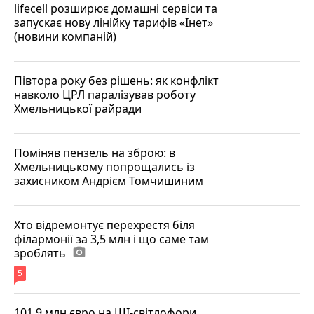
lifecell розширює домашні сервіси та
запускає нову лінійку тарифів «Інет»
(новини компаній)
Півтора року без рішень: як конфлікт
навколо ЦРЛ паралізував роботу
Хмельницької райради
Поміняв пензель на зброю: в
Хмельницькому попрощались із
захисником Андрієм Томчишиним
Хто відремонтує перехрестя біля
філармонії за 3,5 млн і що саме там
зроблять
photo_camera
5
101,9 млн євро на ШІ-світлофори,