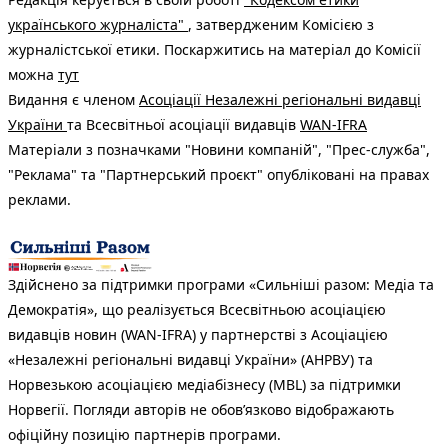
українського журналіста"
, затвердженим Комісією з
журналістської етики. Поскаржитись на матеріал до Комісії
можна
тут
Видання є членом
Асоціації Незалежні регіональні видавці
України
та Всесвітньої асоціації видавців
WAN-IFRA
Матеріали з позначками "Новини компаній", "Прес-служба",
"Реклама" та "Партнерський проєкт" опубліковані на правах
реклами.
Здійснено за підтримки програми «Сильніші разом: Медіа та
Демократія», що реалізується Всесвітньою асоціацією
видавців новин (WAN-IFRA) у партнерстві з Асоціацією
«Незалежні регіональні видавці України» (АНРВУ) та
Норвезькою асоціацією медіабізнесу (MBL) за підтримки
Норвегії. Погляди авторів не обов’язково відображають
офіційну позицію партнерів програми.