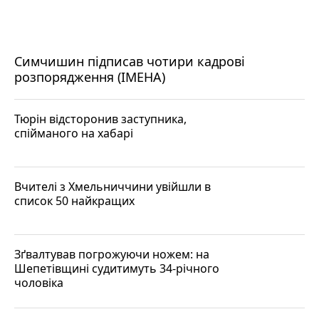
Симчишин підписав чотири кадрові
розпорядження (ІМЕНА)
Тюрін відсторонив заступника,
спійманого на хабарі
Вчителі з Хмельниччини увійшли в
список 50 найкращих
Зґвалтував погрожуючи ножем: на
Шепетівщині судитимуть 34-річного
чоловіка