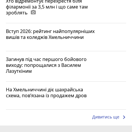
Хто відремонтує перехрестя біля
філармонії за 3,5 млн і що саме там
зроблять
photo_camera
Вступ 2026: рейтинг найпопулярніших
вишів та коледжів Хмельниччини
Загинув під час першого бойового
виходу: попрощалися з Василем
Лазуткіним
На Хмельниччині діє шахрайська
схема, пов’язана із продажем дров
keyboard_arrow_right
Дивитись ще