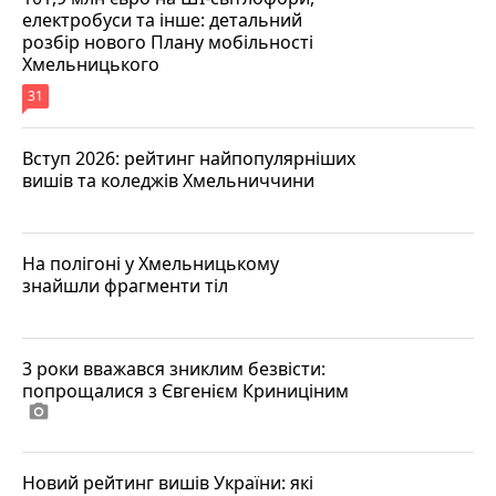
електробуси та інше: детальний
розбір нового Плану мобільності
Хмельницького
31
Вступ 2026: рейтинг найпопулярніших
вишів та коледжів Хмельниччини
На полігоні у Хмельницькому
знайшли фрагменти тіл
3 роки вважався зниклим безвісти:
попрощалися з Євгенієм Криниціним
photo_camera
Новий рейтинг вишів України: які