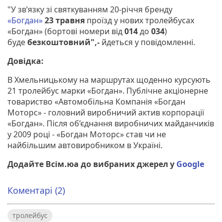
"У зв’язку зі святкуванням 20-річчя бренду
«Богдан»
23 травня
проїзд у нових тролейбусах
«Богдан» (бортові номери
від
014
до
034
)
буде
безкоштовний",-
йдеться у повідомленні.
Довідка:
В Хмельницькому на маршрутах щоденно курсують
21 тролейбус марки «Богдан». Публічне акціонерне
товариство «Автомобільна Компанія «Богдан
Моторс» - головний виробничий актив корпорації
«Богдан». Після об’єднання виробничих майданчиків
у 2009 році - «Богдан Моторс» став чи не
найбільшим автовиробником в Україні.
Додайте Всім.юа до вибраних джерел у
Google
Коментарі (2)
тролейбус