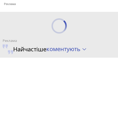
коментують
Найчастіше