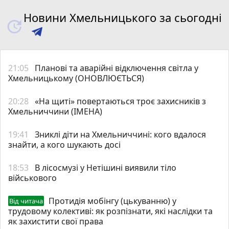
Новини Хмельницького за сьогодні
21:05
Планові та аварійні відключення світла у
Хмельницькому (ОНОВЛЮЄТЬСЯ)
20:28
«На щиті» повертаються троє захисників з
Хмельниччини (ІМЕНА)
19:41
Зниклі діти на Хмельниччині: кого вдалося
знайти, а кого шукають досі
18:53
В лісосмузі у Нетішині виявили тіло
військового
Протидія мобінгу (цькуванню) у
Від читача
трудовому колективі: як розпізнати, які наслідки та
як захистити свої права