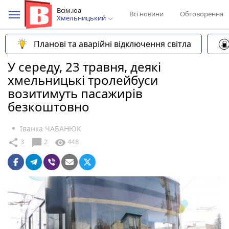
Всім.юа
Всі новини
Обговорення
Хмельницький
Планові та аварійні відключення світла
У середу, 23 травня, деякі
хмельницькі тролейбуси
возитимуть пасажирів
безкоштовно
Іванка ЧАБАНЮК
chat_bubble
share
visibility
3
2
448