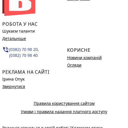
РОБОТА У НАС
Шукаєм таланти
Детальніше
phone_in_talk
(0382) 70 98 20,
КОРИСНЕ
(0382) 70 98 40
Новини компаній
Огляди
РЕКЛАМА НА САЙТІ
Ірина Опук
Звернутися
Правила користування сайтом
Умови і правила надання платного доступу
Редакція керується в своїй роботі
"Кодексом етики