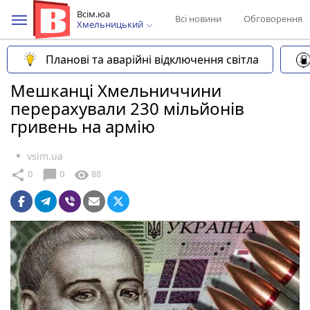
Всім.юа
Всі новини
Обговорення
Хмельницький
Планові та аварійні відключення світла
Мешканці Хмельниччини
перерахували 230 мільйонів
гривень на армію
vsim.ua
chat_bubble
share
visibility
0
0
88