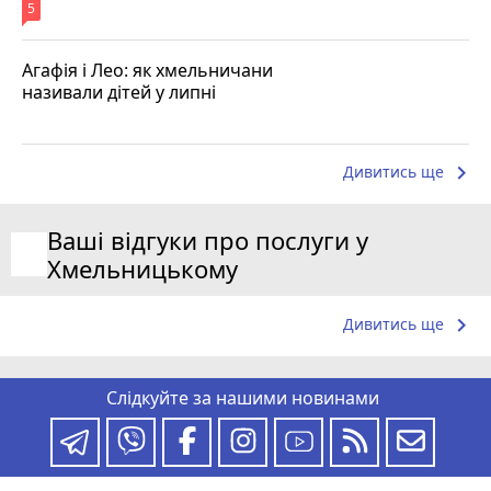
5
Агафія і Лео: як хмельничани
називали дітей у липні
keyboard_arrow_right
Дивитись ще
Ваші відгуки про послуги у
Хмельницькому
keyboard_arrow_right
Дивитись ще
Слідкуйте за нашими новинами