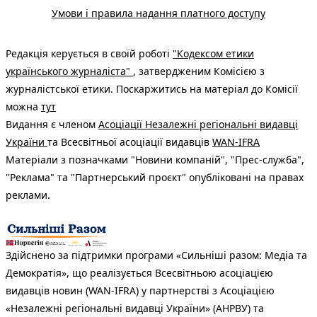
Умови і правила надання платного доступу
Редакція керується в своїй роботі
"Кодексом етики
українського журналіста"
, затвердженим Комісією з
журналістської етики. Поскаржитись на матеріал до Комісії
можна
тут
Видання є членом
Асоціації Незалежні регіональні видавці
України
та Всесвітньої асоціації видавців
WAN-IFRA
Матеріали з позначками "Новини компаній", "Прес-служба",
"Реклама" та "Партнерський проєкт" опубліковані на правах
реклами.
Здійснено за підтримки програми «Сильніші разом: Медіа та
Демократія», що реалізується Всесвітньою асоціацією
видавців новин (WAN-IFRA) у партнерстві з Асоціацією
«Незалежні регіональні видавці України» (АНРВУ) та