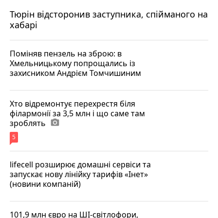
Тюрін відсторонив заступника, спійманого на
хабарі
Поміняв пензель на зброю: в
Хмельницькому попрощались із
захисником Андрієм Томчишиним
Хто відремонтує перехрестя біля
філармонії за 3,5 млн і що саме там
зроблять
photo_camera
5
lifecell розширює домашні сервіси та
запускає нову лінійку тарифів «Інет»
(новини компаній)
101,9 млн євро на ШІ-світлофори,