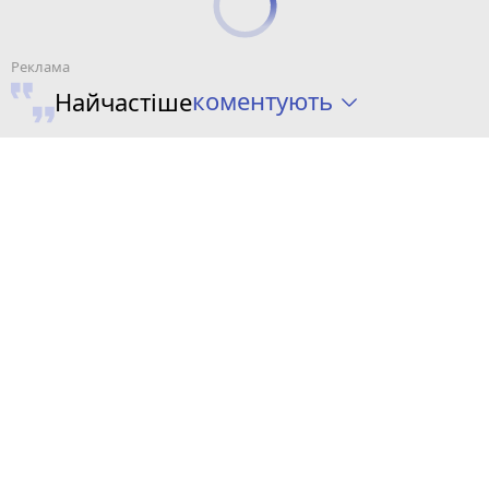
коментують
Найчастіше