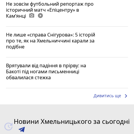
Не зовсім футбольний репортаж про
історичний матч «Епіцентру» в
Камʼянці
photo_camera
play_circle_filled
Не лише «справа Снігурова»: 5 історій
про те, як на Хмельниччині карали за
подібне
Врятували від падіння в прірву: на
Бакоті під ногами письменниці
обвалилася стежка
keyboard_arrow_right
Дивитись ще
Новини Хмельницького за сьогодні