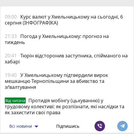
09:00
Курс валют у Хмельницькому на сьогодні, 6
серпня (ІНФОГРАФІКА)
21:33
Погода у Хмельницькому: прогноз на
тиждень
20:41
Тюрін відсторонив заступника, спійманого на
хабарі
19:40
У Хмельницькому підтвердили вирок
мешканцю Тернопільщини за вбивство та
зґвалтування
Протидія мобінгу (цькуванню) у
Від читача
трудовому колективі: як розпізнати, які наслідки та
як захистити свої права
Всі новини
Підпишись