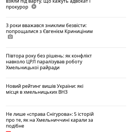
взяли під варту. Що кажуть адвокат і
прокурор
play_circle_filled
3 роки вважався зниклим безвісти:
попрощалися з Євгенієм Криниціним
photo_camera
Півтора року без рішень: як конфлікт
навколо ЦРЛ паралізував роботу
Хмельницької райради
Новий рейтинг вишів України: які
місця в хмельницьких ВНЗ
Не лише «справа Снігурова»: 5 історій
про те, як на Хмельниччині карали за
подібне