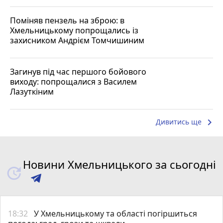
Поміняв пензель на зброю: в
Хмельницькому попрощались із
захисником Андрієм Томчишиним
Загинув під час першого бойового
виходу: попрощалися з Василем
Лазуткіним
keyboard_arrow_right
Дивитись ще
Новини Хмельницького за сьогодні
18:32
У Хмельницькому та області погіршиться