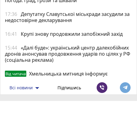
погода: град, грози та шквали
17:36
Депутатку Славутської міськради засудили за
недостовірне декларування
16:41
Крупі знову продовжили запобіжний захід
15:44
«Далі буде»: український центр далекобійних
дронів анонсував продовження ударів по цілях у РФ
(соціальна реклама)
Хмельницька митниця інформує
Від читача
Всі новини
Підпишись