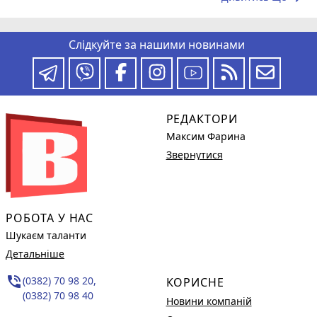
Слідкуйте за нашими новинами
РЕДАКТОРИ
Максим Фарина
Звернутися
РОБОТА У НАС
Шукаєм таланти
Детальніше
phone_in_talk
(0382) 70 98 20,
КОРИСНЕ
(0382) 70 98 40
Новини компаній