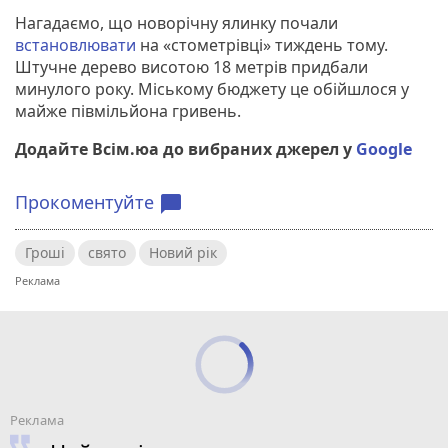
Нагадаємо, що новорічну ялинку почали
встановлювати
на «стометрівці» тиждень тому.
Штучне дерево висотою 18 метрів придбали
минулого року. Міському бюджету це обійшлося у
майже півмільйона гривень.
Додайте Всім.юа до вибраних джерел у
Google
Прокоментуйте
chat_bubble
Гроші
свято
Новий рік