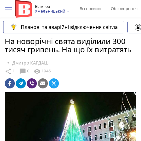
Всім.юа
Всі новини
Обговорення
Хмельницький
Планові та аварійні відключення світла
На новорічні свята виділили 300
тисяч гривень. На що їх витратять
Дмитро КАРДАШ
chat_bubble
share
visibility
1
0
1946