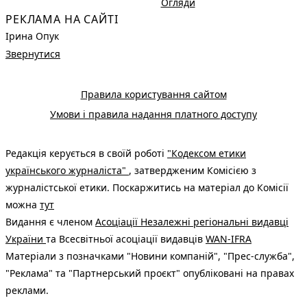
Огляди
РЕКЛАМА НА САЙТІ
Ірина Опук
Звернутися
Правила користування сайтом
Умови і правила надання платного доступу
Редакція керується в своїй роботі
"Кодексом етики
українського журналіста"
, затвердженим Комісією з
журналістської етики. Поскаржитись на матеріал до Комісії
можна
тут
Видання є членом
Асоціації Незалежні регіональні видавці
України
та Всесвітньої асоціації видавців
WAN-IFRA
Матеріали з позначками "Новини компаній", "Прес-служба",
"Реклама" та "Партнерський проєкт" опубліковані на правах
реклами.