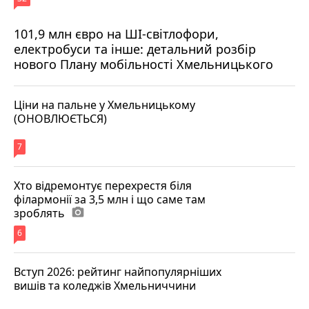
101,9 млн євро на ШІ-світлофори,
електробуси та інше: детальний розбір
нового Плану мобільності Хмельницького
Ціни на пальне у Хмельницькому
(ОНОВЛЮЄТЬСЯ)
7
Хто відремонтує перехрестя біля
філармонії за 3,5 млн і що саме там
зроблять
photo_camera
6
Вступ 2026: рейтинг найпопулярніших
вишів та коледжів Хмельниччини