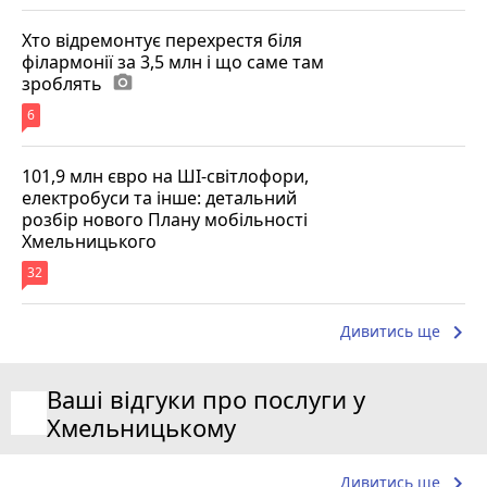
Хто відремонтує перехрестя біля
філармонії за 3,5 млн і що саме там
зроблять
photo_camera
6
101,9 млн євро на ШІ-світлофори,
електробуси та інше: детальний
розбір нового Плану мобільності
Хмельницького
32
keyboard_arrow_right
Дивитись ще
Ваші відгуки про послуги у
Хмельницькому
keyboard_arrow_right
Дивитись ще