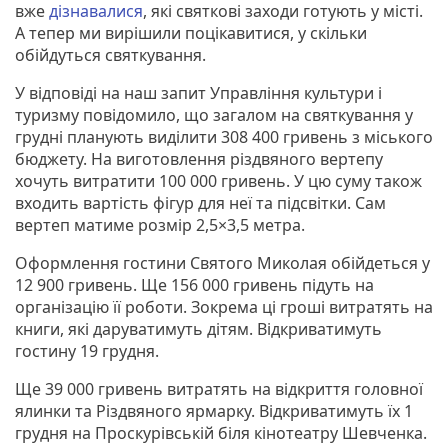
вже
дізнавалися
, які святкові заходи готують у місті.
А тепер ми вирішили поцікавитися, у скільки
обійдуться святкування.
У відповіді на наш запит Управління культури і
туризму повідомило, що загалом на святкування у
грудні планують виділити 308 400 гривень з міського
бюджету. На виготовлення різдвяного вертепу
хочуть витратити 100 000 гривень. У цю суму також
входить вартість фігур для неї та підсвітки. Сам
вертеп матиме розмір 2,5×3,5 метра.
Оформлення гостини Святого Миколая обійдеться у
12 900 гривень. Ще 156 000 гривень підуть на
організацію її роботи. Зокрема ці гроші витратять на
книги, які даруватимуть дітям. Відкриватимуть
гостину 19 грудня.
Ще 39 000 гривень витратять на відкриття головної
ялинки та Різдвяного ярмарку. Відкриватимуть їх 1
грудня на Проскурівській біля кінотеатру Шевченка.