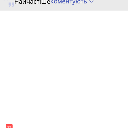
коментують
Найчастіше
32