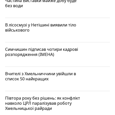
Частина Виставки майже добу буде
без води
В лісосмузі у Нетішині виявили тіло
військового
Симчишин підписав чотири кадрові
розпорядження (ІМЕНА)
Вчителі з Хмельниччини увійшли в
список 50 найкращих
Півтора року без рішень: як конфлікт
навколо ЦРЛ паралізував роботу
Хмельницької райради