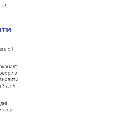
 за
ати
епло і
оканал”
овори з
тановити
 3 до 5
ідні
инкові