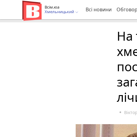
Всім.юа
Всі новини
Обгово
Хмельницький
На 
хм
по
заг
ліч
Вікто