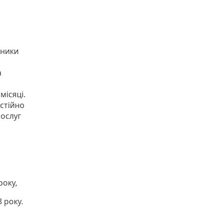
ьники
а
місяці.
стійно
послуг
року,
 року.