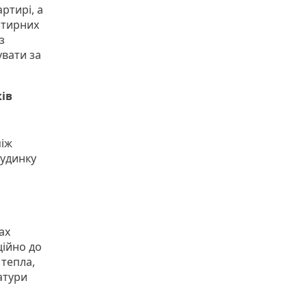
ртирі, а
ртирних
з
увати за
ів
між
будинку
ах
ційно до
 тепла,
атури