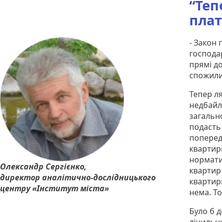
“Теп
плат
- Закон
господар
прямі до
спожили 
Тепер ля
недбайл
загальн
подасть 
поперед
квартир
нормати
Олександр Сергієнко,
квартир 
директор аналітично-дослідницького
квартирн
центру «Інститут міста»
нема. Т
Було б 