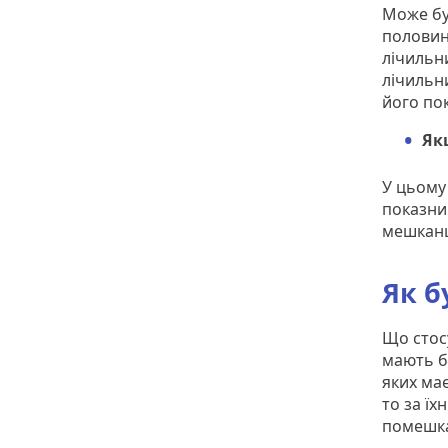
Може бу
половин
лічильн
лічильни
його по
Як
У цьому
показни
мешканця
Як б
Що стосу
мають б
яких має
то за їх
помешк