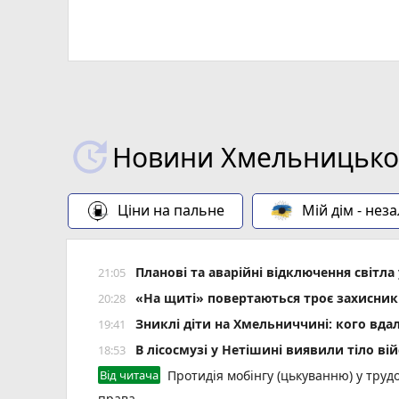
Новини Хмельницьког
Ціни на пальне
Мій дім - нез
Планові та аварійні відключення світ
21:05
«На щиті» повертаються троє захисник
20:28
Зниклі діти на Хмельниччині: кого вда
19:41
В лісосмузі у Нетішині виявили тіло ві
18:53
Від читача
Протидія мобінгу (цькуванню) у трудо
права