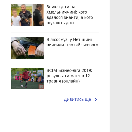
Зниклі діти на
Хмельниччині: кого
вдалося знайти, а кого
шукають досі
В лісосмузі у Нетішині
виявили тіло військового
ВСІМ Бізнес-ліга 2019:
результати матчів 12
травня (онлайн)
keyboard_arrow_right
Дивитись ще