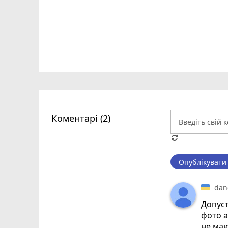
Коментарі (2)
Опублікувати
dan
Допуст
фото а
не маю