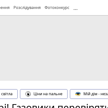
...
рення
Розслідування
Фотоконкурс
 світла
Ціни на пальне
Мій дім - не
рі! Газовики перевіря