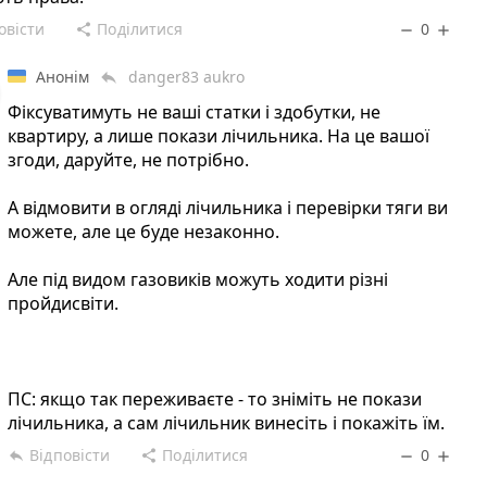
овісти
Поділитися
0
share
remove
add
Анонім
danger83 aukro
reply
Фіксуватимуть не ваші статки і здобутки, не
квартиру, а лише покази лічильника. На це вашої
згоди, даруйте, не потрібно.
А відмовити в огляді лічильника і перевірки тяги ви
можете, але це буде незаконно.
Але під видом газовиків можуть ходити різні
пройдисвіти.
ПС: якщо так переживаєте - то зніміть не покази
лічильника, а сам лічильник винесіть і покажіть їм.
Відповісти
Поділитися
0
reply
share
remove
add