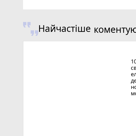
Найчастіше
коменту
1
с
е
д
н
м
Х