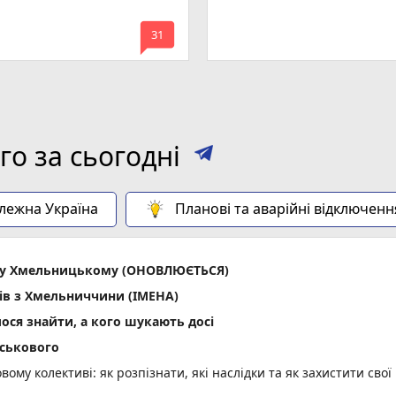
mode_comment
31
о за сьогодні
алежна Україна
Планові та аварійні відключенн
ла у Хмельницькому (ОНОВЛЮЄТЬСЯ)
ів з Хмельниччини (ІМЕНА)
лося знайти, а кого шукають досі
йськового
вому колективі: як розпізнати, які наслідки та як захистити свої