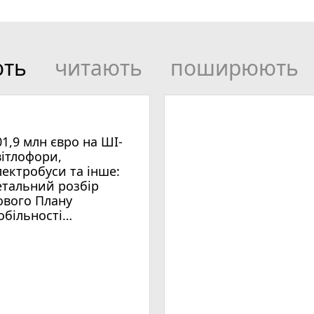
ють
читають
поширюють
01,9 млн євро на ШІ-
вітлофори,
лектробуси та інше:
етальний розбір
ового Плану
обільності
мельницького