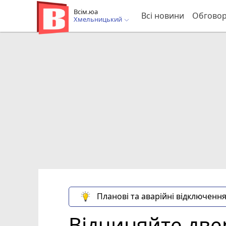
Всім.юа
Всі новини
Обгово
Хмельницький
Планові та аварійні відключення
Відчиняйте две