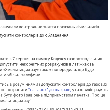
планували контрольне зняття показань лічильників.
ускати контролерів до обладнання.
вати з 7 серпня на вимогу Кодексу газорозподільних
допустити некоректних розрахунків в латіжках за
ки «Хмельницькгазу» також попередили, що буде
на мобільні телефони.
ись з розуміннями і допускати контролерів до газових
б не потрапити
"на гачок" до шахраїв,
у газовиків радять
є бути фото і завірена підприємством печатка. Про це
Хмельницькгазу".
лефонувати: (0382) 71 04 60, (067) 312 42 11.