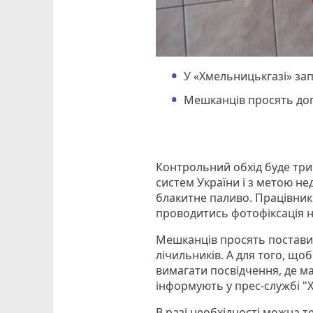
У «Хмельницькгазі» за
Мешканців просять доп
Контрольний обхід буде три
систем України і з метою не
блакитне паливо. Працівни
проводитись фотофіксація 
Мешканців просять поставит
лічильників. А для того, що
вимагати посвідчення, де ма
інформують у прес-службі "
В разі необхідності можна те