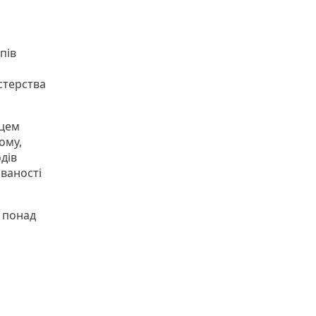
пів
стерства
вцем
ому,
дів
ваності
и понад