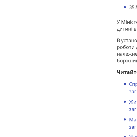
35,
У Мініст
дитині 
В устан
роботи 
належне
боржник
Читайт
Спр
заг
Жи
заг
Мат
заг