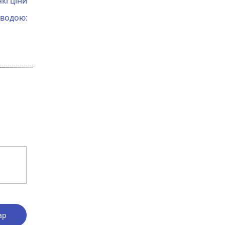
кі ціни
 водою:
ар