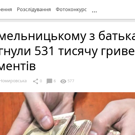
...
рення
Розслідування
Фотоконкурс
мельницькому з батьк
гнули 531 тисячу грив
ментів
Номировська
chat_bubble
share
visibility
0
6
577