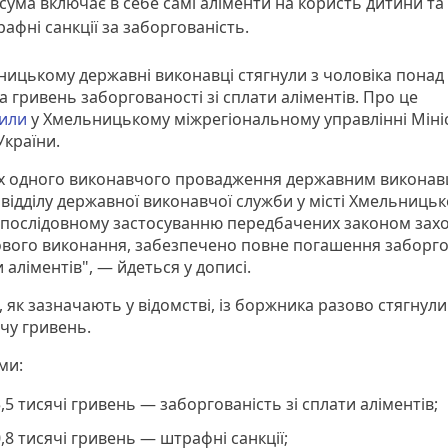
сума включає в себе самі аліменти на користь дитини та
афні санкції за заборгованість.
ницькому державні виконавці стягнули з чоловіка понад 
 гривень заборгованості зі сплати аліментів. Про це
или
у Хмельницькому міжрегіональному управлінні Міні
України.
х одного виконавчого провадження державним викона
 відділу державної виконавчої служби у місті Хмельницьк
 послідовному застосуванню передбачених законом захо
вого виконання, забезпечено повне погашення заборго
и аліментів", — йдеться у дописі.
 як зазначають у відомстві, із боржника разово стягнул
ячу гривень.
уми:
,5 тисячі гривень — заборгованість зі сплати аліментів;
,8 тисячі гривень — штрафні санкції;