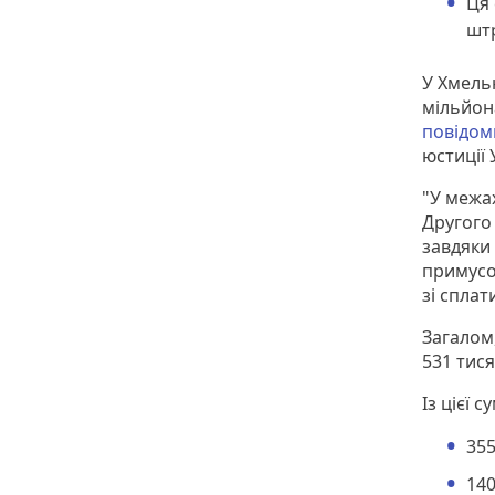
Ця 
штр
У Хмель
мільйона
повідом
юстиції 
"У межа
Другого
завдяки
примусо
зі сплат
Загалом,
531 тис
Із цієї с
355
140