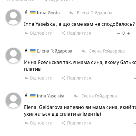
Irina Gonta
Елена Гейдарова
reply
Inna Yaselska , а що саме вам не сподобалось?
Відповісти
Поділитися
0
reply
share
remove
add
Елена Гейдарова
Елена Гейдарова
reply
Инна Ясельская так, я мама сина, якому батьк
платив
Відповісти
Поділитися
reply
share
rem
Inna Yaselska
Елена Гейдарова
reply
Elena Geidarova напевно ви мама сина, який 
ухиляється від сплати аліментів)
Відповісти
Поділитися
reply
share
rem