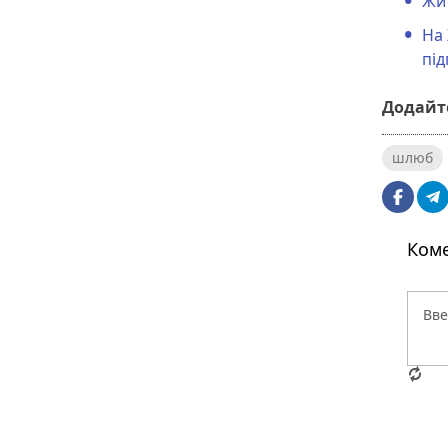
Жит
На
пі
Додайте
шлюб
Коме