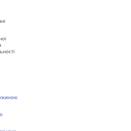
ані
ної
а
ьності
а
ружиною
го