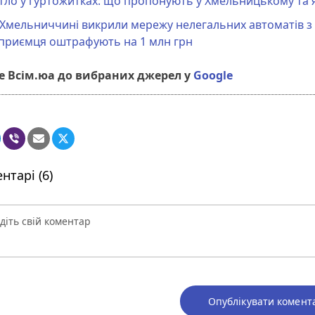
ло у гуртожитках: що пропонують у Хмельницькому та я
 Хмельниччині викрили мережу нелегальних автоматів з
дприємця оштрафують на 1 млн грн
 Всім.юа до вибраних джерел у
Google
нтарі (6)
Опублікувати комент