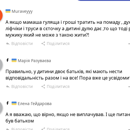
Muraveyyy
А якщо мамаша гуляща і гроші тратить на помаду , дух
ліфчіки і труси в сєточку а дитині дулю дає ,то що тоді
мужику який не може з такою жити?!
Відповісти
Поділитися
reply
share
rem
Марія Разуваєва
Правильно, у дитини двоє батьків, які мають нести
відповідальність разом і на все! Пора вже це усвідоми
Відповісти
Поділитися
reply
share
rem
Елена Гейдарова
А я вважаю, що вірно, якщо не виплачував. І ще пита
був батьком
Відповісти
Поділитися
reply
share
rem