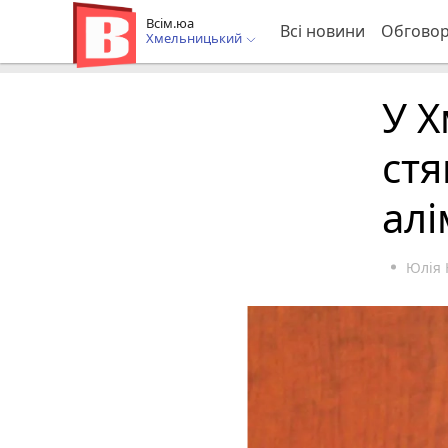
Всім.юа
Всі новини
Обгово
Хмельницький
У Х
стя
алі
Юлія 