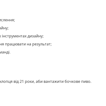
ислення;
айну;
 інструментах дизайну;
ння працювати на результат;
манді.
лопця від 21 роки, аби вантажити бочкове пиво.