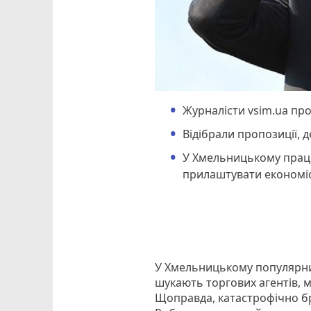
Журналісти vsim.ua про
Відібрали пропозиції, д
У Хмельницькому праці
прилаштувати економіст
У Хмельницькому популярним
шукають торгових агентів, м
Щоправда, катастрофічно бр