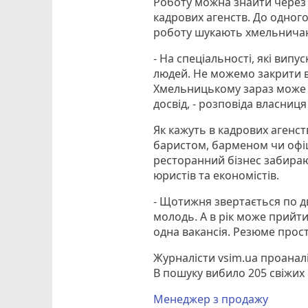
Роботу можна знайти через 
кадрових агенств. До одного
роботу шукають хмельничани.
- На спеціальності, які вип
людей. Не можемо закрити ва
Хмельницькому зараз може м
досвід, - розповіда власни
Як кажуть в кадрових агенс
баристом, барменом чи офіц
ресторанний бізнес забираю
юристів та економістів.
- Щотижня звертається по д
молодь. А в рік може прийти
одна вакансія. Резюме прос
Журналісти vsim.ua проаналі
В пошуку вибило 205 свіжих 
Менеджер з продажу