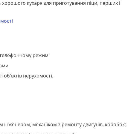
хорошого кухаря для приготування піци, перших і
мості
в телефонному режимі
тами
ії об'єктів нерухомості.
м інженером, механіком з ремонту двигунів, коробок;