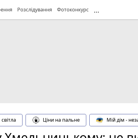
...
рення
Розслідування
Фотоконкурс
 світла
Ціни на пальне
Мій дім - не
у Хмельницькому: не ви