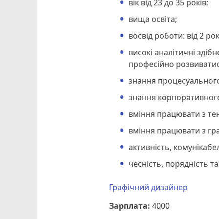
вік від 23 до 35 років;
вища освіта;
восвід роботи: від 2 рок
високі аналітичні здіб
професійно розвиватис
знання процесуального
знання корпоративного
вміння працювати з те
вміння працювати з гр
активність, комунікабел
чесність, порядність та
Графічний дизайнер
Зарплата:
4000