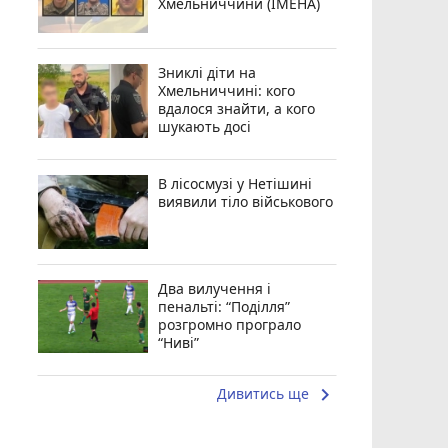
Хмельниччини (ІМЕНА)
Зниклі діти на
Хмельниччині: кого
вдалося знайти, а кого
шукають досі
В лісосмузі у Нетішині
виявили тіло військового
Два вилучення і
пенальті: “Поділля”
розгромно програло
“Ниві”
keyboard_arrow_right
Дивитись ще