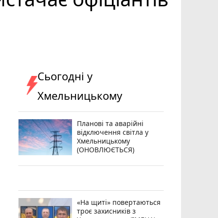
Сьогодні у
Хмельницькому
Планові та аварійні
відключення світла у
Хмельницькому
(ОНОВЛЮЄТЬСЯ)
«На щиті» повертаються
троє захисників з