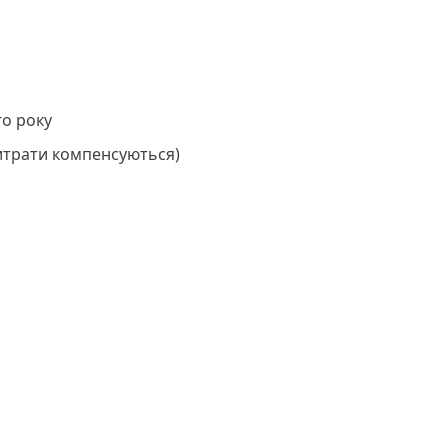
го року
итрати компенсуються)