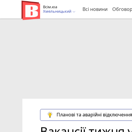
Всім.юа
Всі новини
Обгово
Хмельницький
Планові та аварійні відключення
Вакансії тижня 