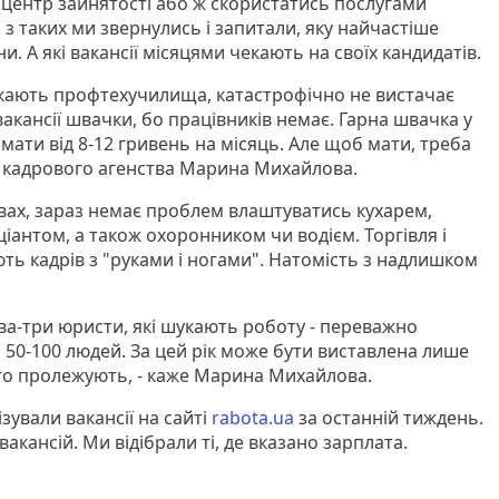
центр зайнятості або ж скористатись послугами
 з таких ми звернулись і запитали, яку найчастіше
 А які вакансії місяцями чекають на своїх кандидатів.
ускають профтехучилища, катастрофічно не вистачає
кансії швачки, бо працівників немає. Гарна швачка у
ати від 8-12 гривень на місяць. Але щоб мати, треба
ця кадрового агенства Марина Михайлова.
твах, зараз немає проблем влаштуватись кухарем,
іантом, а також охоронником чи водієм. Торгівля і
ть кадрів з "руками і ногами". Натомість з надлишком
ва-три юристи, які шукають роботу - переважно
 50-100 людей. За цей рік може бути виставлена лише
то пролежують, - каже Марина Михайлова.
зували вакансії на сайті
rabota.ua
за останній тиждень.
вакансій. Ми відібрали ті, де вказано зарплата.