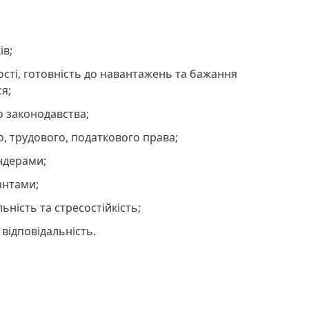
ів;
ності, готовність до навантажень та бажання
я;
 законодавства;
, трудового, податкового права;
ндерами;
антами;
ьність та стресостійкість;
 відповідальність.