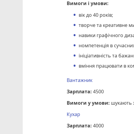
Вимоги і умови:
вік до 40 років;
творче та креативне м
навики графічного диз
номпетенція в сучасних
ініціативність та бажа
вміння працювати в ко
Вантажник
Зарплата:
4500
Вимоги у умови:
шукають х
Кухар
Зарплата:
4000