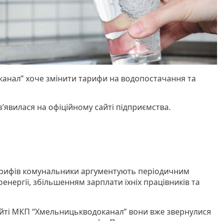
анал” хоче змінити тарифи на водопостачання та
з’явилася на офіційному сайті підприємства.
арифів комунальники аргументують періодичним
енергії, збільшенням зарплати їхніх працівників та
айті МКП “Хмельницькводоканал” вони вже звернулися