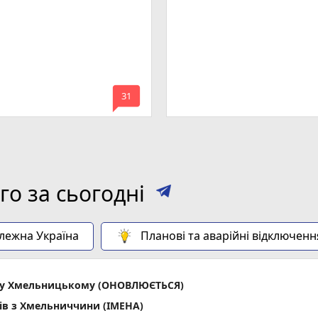
mode_comment
31
о за сьогодні
алежна Україна
Планові та аварійні відключенн
ла у Хмельницькому (ОНОВЛЮЄТЬСЯ)
ів з Хмельниччини (ІМЕНА)