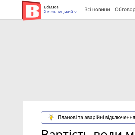
Всім.юа
Всі новини
Обгово
Хмельницький
Планові та аварійні відключення
Вартість води 