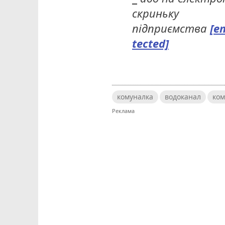
скриньку
підприємства
[e
tected]
комуналка
водоканал
ком