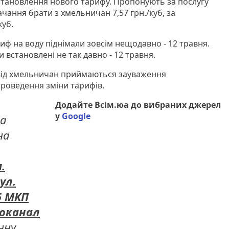
становлення нового тарифу. Пропонують за послугу
чання брати з хмельничан 7,57 грн./куб, за
куб.
иф на воду піднімали зовсім нещодавно - 12 травня.
 встановлені не так давно - 12 травня.
ід хмельничан приймаються зауваження
проведення зміни тарифів.
Додайте Всім.юа до вибраних джерел
у
Google
та
на
.
ул.
5
МКП
оканал
нну