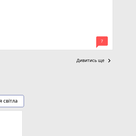
mode_comment
7
keyboard_arrow_right
Дивитись ще
я світла