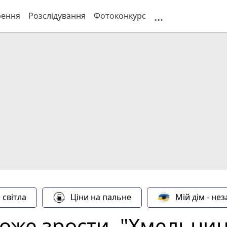
...
рення
Розслідування
Фотоконкурс
 світла
Ціни на пальне
Мій дім - не
може зрости. "Хмельни