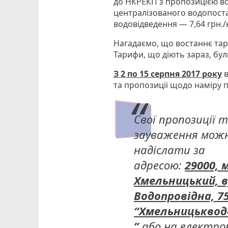
до НКРЕКП з пропозицією в
централізованого водопоста
водовідведення — 7,64 грн./
Нагадаємо, що востаннє тар
Тарифи, що діють зараз, були
З 2
по
15
сер
пня 2017 року
в
та пропозиції щодо наміру 
Свої пропозиції 
зауваження мож
надіслати за
адресою:
29000, м
Хмельницький, в
Водопровідна, 7
“Хмельницьквод
”
або на електро