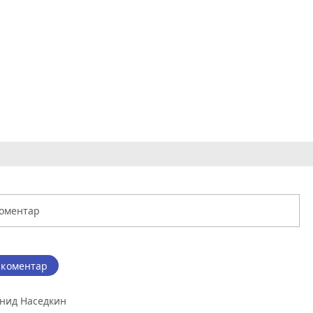
 коментар
нид Наседкин