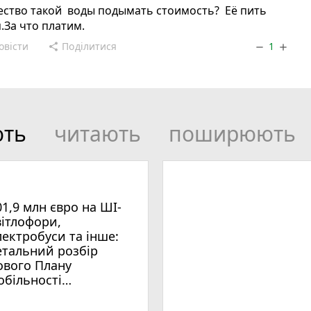
ество такой воды подымать стоимость? Её пить
.За что платим.
овісти
Поділитися
1
share
remove
add
ють
читають
поширюють
01,9 млн євро на ШІ-
вітлофори,
лектробуси та інше:
етальний розбір
ового Плану
обільності
мельницького