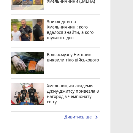
Хмельниччини (ІМЕНА)
Зниклі діти на
Хмельниччині: кого
вдалося знайти, а кого
шукають досі
В лісосмузі у Нетішині
виявили тіло військового
Хмельницька академія
Джиу-Джитсу привезла 8
нагород з чемпіонату
світу
keyboard_arrow_right
Дивитись ще