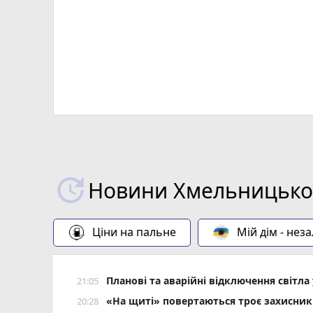
Новини Хмельницьког
Ціни на пальне
Мій дім - нез
Планові та аварійні відключення світ
21:05
«На щиті» повертаються троє захисник
20:28