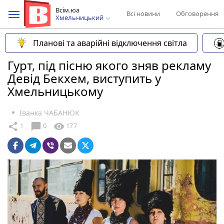
Всім.юа
Всі новини
Обговорення
Хмельницький
Планові та аварійні відключення світла
Гурт, під пісню якого зняв рекламу
Девід Бекхем, виступить у
Хмельницькому
Іванка ЧАБАНЮК
chat_bubble
share
visibility
1
0
177