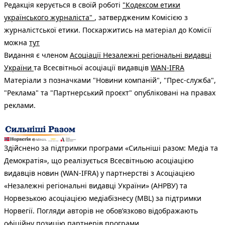
Редакція керується в своїй роботі
"Кодексом етики
українського журналіста"
, затвердженим Комісією з
журналістської етики. Поскаржитись на матеріал до Комісії
можна
тут
Видання є членом
Асоціації Незалежні регіональні видавці
України
та Всесвітньої асоціації видавців
WAN-IFRA
Матеріали з позначками "Новини компаній", "Прес-служба",
"Реклама" та "Партнерський проєкт" опубліковані на правах
реклами.
Здійснено за підтримки програми «Сильніші разом: Медіа та
Демократія», що реалізується Всесвітньою асоціацією
видавців новин (WAN-IFRA) у партнерстві з Асоціацією
«Незалежні регіональні видавці України» (АНРВУ) та
Норвезькою асоціацією медіабізнесу (MBL) за підтримки
Норвегії. Погляди авторів не обов’язково відображають
офіційну позицію партнерів програми.