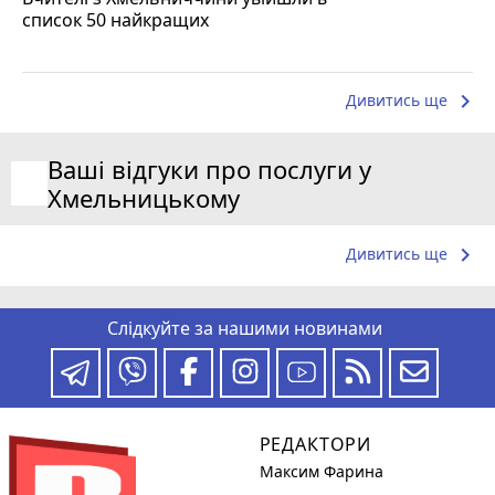
список 50 найкращих
keyboard_arrow_right
Дивитись ще
Ваші відгуки про послуги у
Хмельницькому
keyboard_arrow_right
Дивитись ще
Слідкуйте за нашими новинами
РЕДАКТОРИ
Максим Фарина