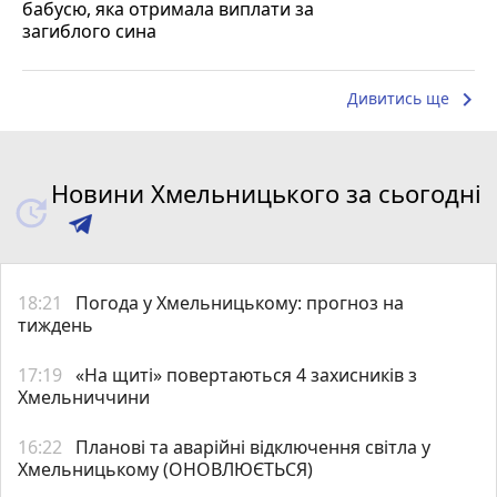
бабусю, яка отримала виплати за
загиблого сина
keyboard_arrow_right
Дивитись ще
Новини Хмельницького за сьогодні
18:21
Погода у Хмельницькому: прогноз на
тиждень
17:19
«На щиті» повертаються 4 захисників з
Хмельниччини
16:22
Планові та аварійні відключення світла у
Хмельницькому (ОНОВЛЮЄТЬСЯ)