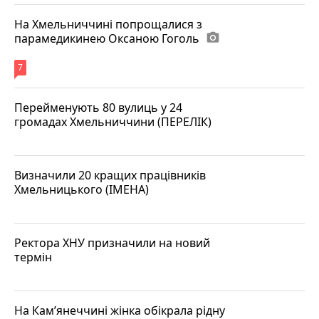
На Хмельниччині попрощалися з
парамедикинею Оксаною Гоголь
photo_camera
7
Перейменують 80 вулиць у 24
громадах Хмельниччини (ПЕРЕЛІК)
Визначили 20 кращих працівників
Хмельницького (ІМЕНА)
Ректора ХНУ призначили на новий
термін
На Кам’янеччині жінка обікрала рідну