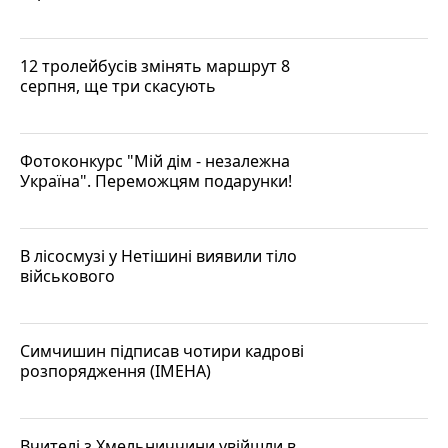
12 тролейбусів змінять маршрут 8
серпня, ще три скасують
Фотоконкурс "Мій дім - незалежна
Україна". Переможцям подарунки!
В лісосмузі у Нетішині виявили тіло
військового
Симчишин підписав чотири кадрові
розпорядження (ІМЕНА)
Вчителі з Хмельниччини увійшли в