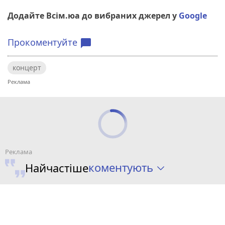
Додайте Всім.юа до вибраних джерел у
Google
Прокоментуйте
chat_bubble
концерт
коментують
Найчастіше