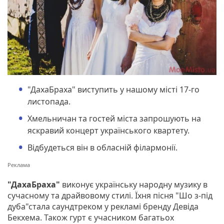
"ДахаБраха" виступить у нашому місті 17-го
листопада.
Хмельничан та гостей міста запрошують на
яскравий концерт українського квартету.
Відбудеться він в обласній філармонії.
"ДахаБраха"
виконує українську народну музику в
сучасному та драйвовому стилі. Їхня пісня "Шо з-під
дуба"стала саундтреком у рекламі бренду Девіда
Бекхема. Також гурт є учасником багатьох