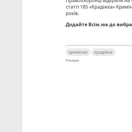
Правоохоронці відкрили на
статті 185 «Крадіжка» Кримі
років.
Додайте Всім.юа до вибра
кримінал
крадіжка