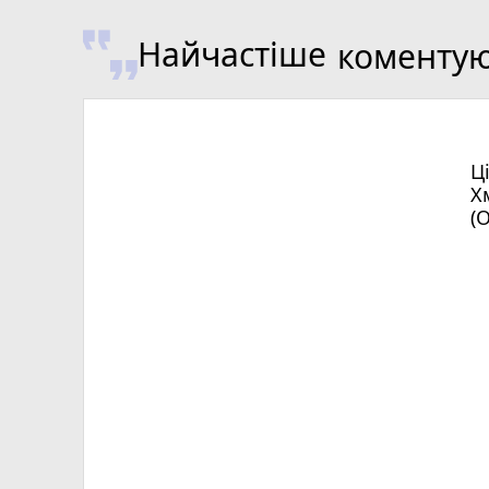
Найчастіше
коменту
Ц
Х
(