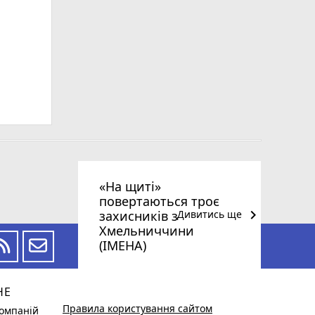
ьна
«На щиті»
повертаються троє
keyboard_arrow_right
захисників з
Дивитись ще
Хмельниччини
(ІМЕНА)
НЕ
Правила користування сайтом
омпаній