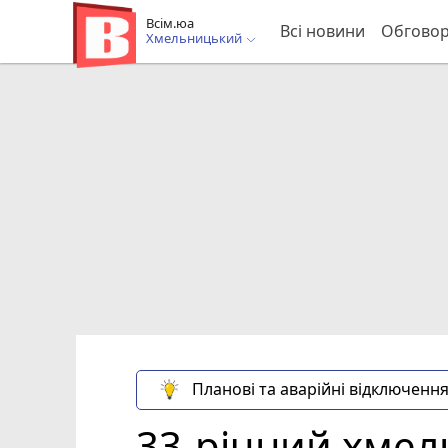
Всім.юа
Всі новини
Обгово
Хмельницький
Планові та аварійні відключення
33-річний хмел