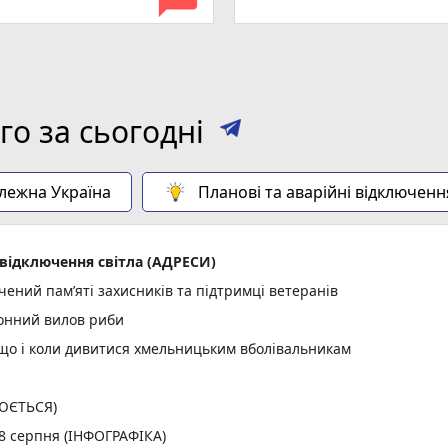
о за сьогодні
алежна Україна
Планові та аварійні відключенн
відключення світла (АДРЕСИ)
ений пам’яті захисників та підтримці ветеранів
конний вилов риби
: що і коли дивитися хмельницьким вболівальникам
ЛЮЄТЬСЯ)
 8 серпня (ІНФОГРАФІКА)