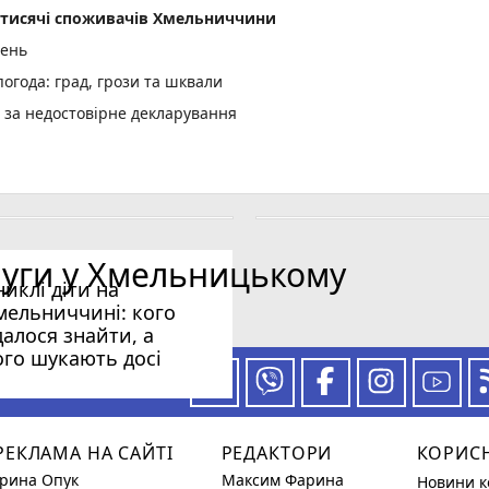
2 тисячі споживачів Хмельниччини
день
огода: град, грози та шквали
и за недостовірне декларування
них дронів анонсував продовження ударів по цілях у РФ (соціал
, ще три скасують
луги у Хмельницькому
никлі діти на
ди
мельниччині: кого
далося знайти, а
ого шукають досі
 за нашими новинами
РЕКЛАМА НА САЙТІ
РЕДАКТОРИ
КОРИС
Ірина Опук
Максим Фарина
Новини к