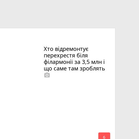
Хто відремонтує
перехрестя біля
філармонії за 3,5 млн і
що саме там зроблять
photo_camera
mode_comment
6