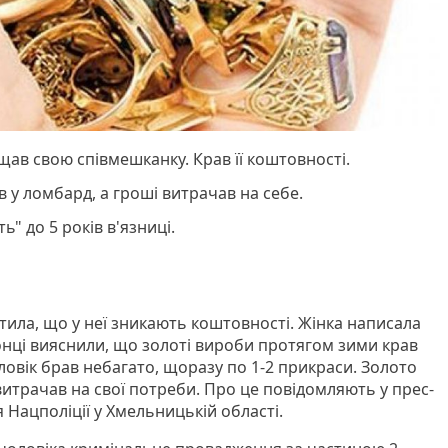
щав свою співмешканку. Крав її коштовності.
 у ломбард, а гроші витрачав на себе.
ть" до 5 років в'язниці.
тила, що у неї зникають коштовності. Жінка написала
ронці вияснили, що золоті вироби протягом зими крав
овік брав небагато, щоразу по 1-2 прикраси. Золото
витрачав на свої потреби. Про це повідомляють у прес-
 Нацполіції у Хмельницькій області.