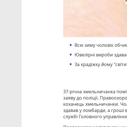
Всю зиму чоловік обчи
Ювелірні вироби здавав
За крадіжку йому "світи
37-річна хмельничанка помі
заяву до поліції. Правоохо
коханець хмельничанки. Чол
здавав у ломбарди, а гроші 
службі Головного управління