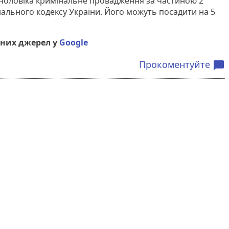
 чоловіка кримінальне провадження за частиною 2
нального кодексу України. Його можуть посадити на 5
них джерел у
Google
Прокоментуйте
chat_bubble