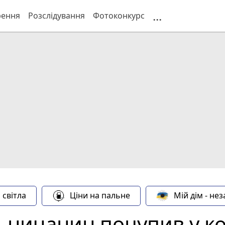
...
рення
Розслідування
Фотоконкурс
 світла
Ціни на пальне
Мій дім - не
ьничанин поцупив у ко