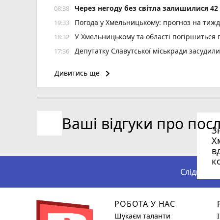
Через негоду без світла залишилися 4
08:38
Погода у Хмельницькому: прогноз на тиж
19:33
У Хмельницькому та області погіршиться п
18:32
Депутатку Славутської міськради засудил
17:36
Крупі знову продовжили запобіжний захід
16:41
keyboard_arrow_right
Дивитись ще
«Далі буде»: український центр далекобій
15:44
реклама)
12 тролейбусів змінять маршрут 8 серпня
15:28
Ваші відгуки про пос
Ректора ХНУ призначили на новий термін
14:57
З
Частина Виставки майже добу буде без во
14:19
Х
в
к
Слідкуйте
РОБОТА У НАС
Шукаєм таланти