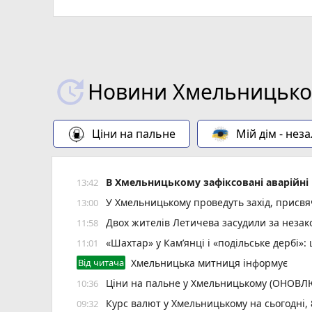
Новини Хмельницьког
Ціни на пальне
Мій дім - нез
В Хмельницькому зафіксовані аварійні 
13:42
У Хмельницькому проведуть захід, присвяч
13:00
Двох жителів Летичева засудили за неза
11:58
«Шахтар» у Камʼянці і «подільське дербі»
11:01
Від читача
Хмельницька митниця інформує
Ціни на пальне у Хмельницькому (ОНОВ
10:36
Курс валют у Хмельницькому на сьогодні,
09:32