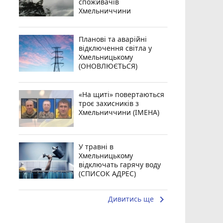
споживачів
Хмельниччини
Планові та аварійні
відключення світла у
Хмельницькому
(ОНОВЛЮЄТЬСЯ)
«На щиті» повертаються
троє захисників з
Хмельниччини (ІМЕНА)
У травні в
Хмельницькому
відключать гарячу воду
(СПИСОК АДРЕС)
keyboard_arrow_right
Дивитись ще