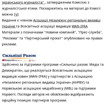
українського журналіста"
, затвердженим Комісією з
журналістської етики. Поскаржитись на матеріал до Комісії
можна
тут
Видання є членом
Асоціації Незалежні регіональні видавці
України
та Всесвітньої асоціації видавців
WAN-IFRA
Матеріали з позначками "Новини компаній", "Прес-служба",
"Реклама" та "Партнерський проєкт" опубліковані на правах
реклами.
Здійснено за підтримки програми «Сильніші разом: Медіа та
Демократія», що реалізується Всесвітньою асоціацією
видавців новин (WAN-IFRA) у партнерстві з Асоціацією
«Незалежні регіональні видавці України» (АНРВУ) та
Норвезькою асоціацією медіабізнесу (MBL) за підтримки
Норвегії. Погляди авторів не обов’язково відображають
офіційну позицію партнерів програми.