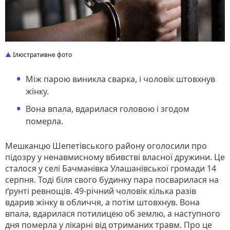
Ілюстративне фото
Між парою виникла сварка, і чоловік штовхнув
жінку.
Вона впала, вдарилася головою і згодом
померла.
Мешканцю Шепетівського району оголосили про
підозру у ненавмисному вбивстві власної дружини. Це
сталося у селі Бачманівка Улашанівської громади 14
серпня. Тоді біля свого будинку пара посварилася на
ґрунті ревнощів. 49-річний чоловік кілька разів
вдарив жінку в обличчя, а потім штовхнув. Вона
впала, вдарилася потилицею об землю, а наступного
дня померла у лікарні від отриманих травм. Про це