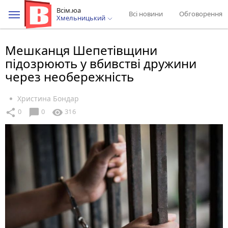
Всім.юа
Всі новини
Обговорення
Хмельницький
Мешканця Шепетівщини
підозрюють у вбивстві дружини
через необережність
Христина Бондар
chat_bubble
share
visibility
0
0
316