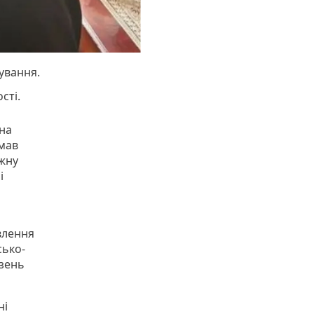
кування.
сті.
 на
 мав
ежну
і
влення
сько-
язень
ні