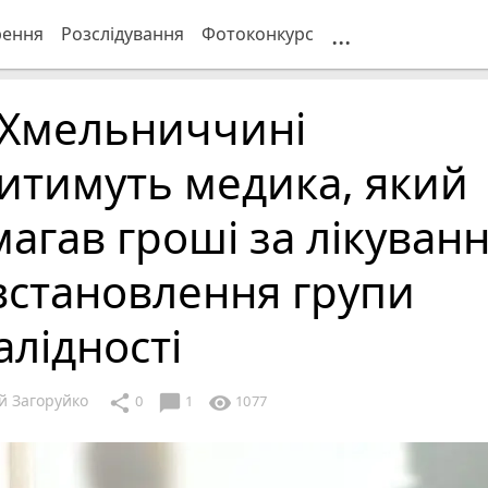
...
рення
Розслідування
Фотоконкурс
 Хмельниччині
итимуть медика, який
агав гроші за лікуван
встановлення групи
алідності
й Загоруйко
chat_bubble
share
visibility
0
1
1077