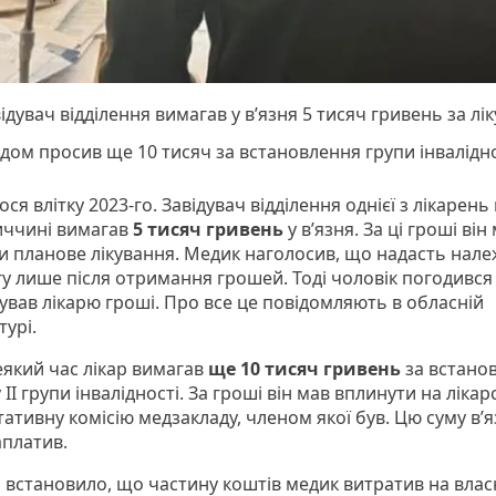
ідувач відділення вимагав у в’язня 5 тисяч гривень за лі
дом просив ще 10 тисяч за встановлення групи інвалідно
ося влітку 2023-го. Завідувач відділення однієї з лікарень
ччині вимагав
5 тисяч гривень
у в’язня. За ці гроші він
и планове лікування. Медик наголосив, що надасть нал
у лише після отримання грошей. Тоді чоловік погодився 
ував лікарю гроші. Про все це повідомляють в обласній
урі.
еякий час лікар вимагав
ще 10 тисяч гривень
за встано
 ІІ групи інвалідності. За гроші він мав вплинути на лікар
ативну комісію медзакладу, членом якої був. Цю суму в’
аплатив.
о встановило, що частину коштів медик витратив на влас