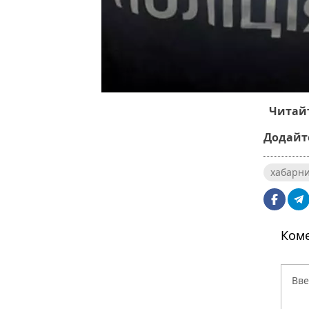
Читайт
Додайте
хабарн
Коме