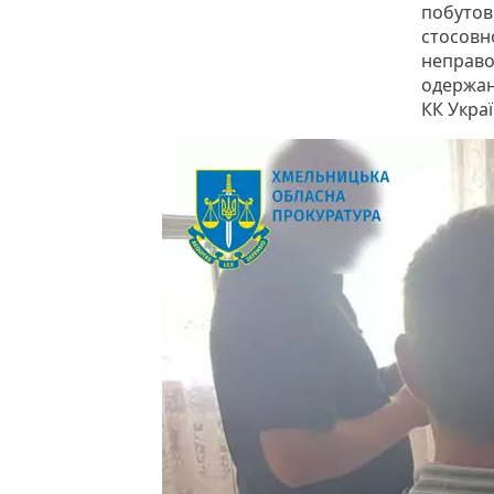
побутов
стосовно
неправо
одержано
КК Украї