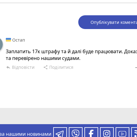
Опублікувати комент
Остап
Заплатить 17к штрафу та й далі буде працювати. Дока
та перевірено нашими судами.
Відповісти
Поділитися
reply
share
rem
 за нашими новинами