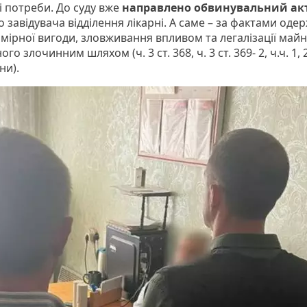
і потреби. До суду вже
направлено обвинувальний ак
 завідувача відділення лікарні. А саме – за фактами оде
мірної вигоди, зловживання впливом та легалізації майн
го злочинним шляхом (ч. 3 ст. 368, ч. 3 ст. 369- 2, ч.ч. 1, 2
ни).