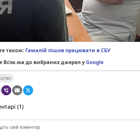
е також:
Гамалій пішов працювати в СБУ
 Всім.юа до вибраних джерел у
Google
ицтво
нтарі (1)