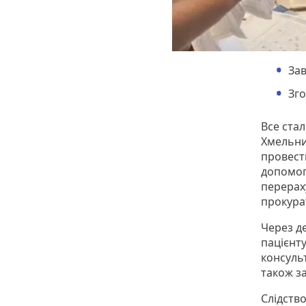
Зав
Зго
Все стал
Хмельни
провест
допомог
перерах
прокурат
Через д
пацієнту
консульт
також з
Слідств