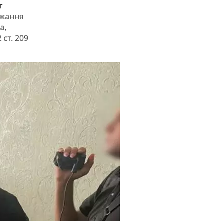
т
ржання
а,
 ст. 209