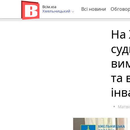
Всім.юа
Всі новини
Обгово
Хмельницький
На
суд
вим
та 
інв
Матві