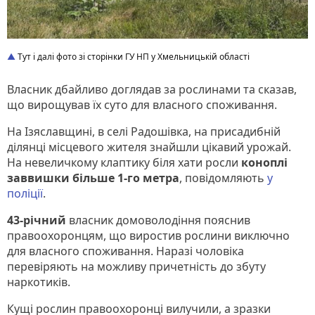
Тут і далі фото зі сторінки ГУ НП у Хмельницькій області
Власник дбайливо доглядав за рослинами та сказав,
що вирощував їх суто для власного споживання.
На Ізяславщині, в селі Радошівка, на присадибній
ділянці місцевого жителя знайшли цікавий урожай.
На невеличкому клаптику біля хати росли
коноплі
заввишки більше 1-го метра
, повідомляють
у
поліції
.
43-річний
власник домоволодіння пояснив
правоохоронцям, що виростив рослини виключно
для власного споживання. Наразі чоловіка
перевіряють на можливу причетність до збуту
наркотиків.
Кущі рослин правоохоронці вилучили, а зразки