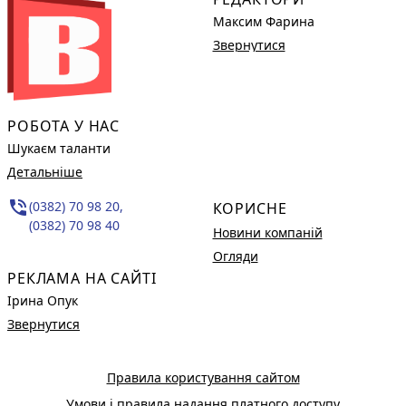
Максим Фарина
Звернутися
РОБОТА У НАС
Шукаєм таланти
Детальніше
phone_in_talk
(0382) 70 98 20,
КОРИСНЕ
(0382) 70 98 40
Новини компаній
Огляди
РЕКЛАМА НА САЙТІ
Ірина Опук
Звернутися
Правила користування сайтом
Умови і правила надання платного доступу