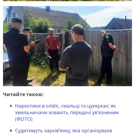
Читайте також:
Наркотики в олів’є, смальці та цукерках: як
хмельничани ховають передачі ув’язненим
(ФОТО)
Судитимуть харків’янку, яка організувала