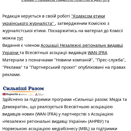
Редакція керується в своїй роботі
"Кодексом етики
українського журналіста"
, затвердженим Комісією з
журналістської етики. Поскаржитись на матеріал до Комісії
можна
тут
Видання є членом
Асоціації Незалежні регіональні видавці
України
та Всесвітньої асоціації видавців
WAN-IFRA
Матеріали з позначками "Новини компаній", "Прес-служба",
"Реклама" та "Партнерський проєкт" опубліковані на правах
реклами.
Здійснено за підтримки програми «Сильніші разом: Медіа та
Демократія», що реалізується Всесвітньою асоціацією
видавців новин (WAN-IFRA) у партнерстві з Асоціацією
«Незалежні регіональні видавці України» (АНРВУ) та
Норвезькою асоціацією медіабізнесу (MBL) за підтримки