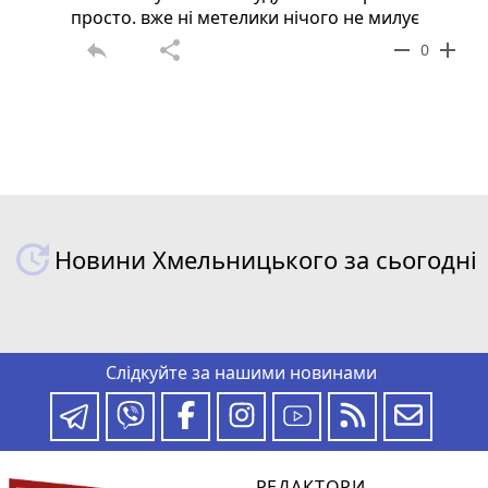
просто. вже ні метелики нічого не милує
reply
share
remove
add
0
Новини Хмельницького за сьогодні
Слідкуйте за нашими новинами
РЕДАКТОРИ