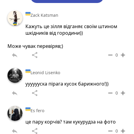
Zack Katsman
Кажуть це зілля відганяє своїм штином
шкідників від городини))
Може чувак перевіряв;)
reply
share
remove
add
0
Leonid Lisenko
ууууууска пiрага кусок барижного!))
reply
share
remove
add
0
Es fero
це пару корчів? там кукурудза на фото
reply
share
remove
add
0