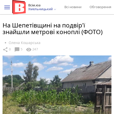
Всім.юа
Всі новини
Обговорення
Хмельницький
На Шепетівщині на подвір'ї
знайшли метрові коноплі (ФОТО)
Олена Кошарська
chat_bubble
share
visibility
0
5
247