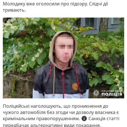
Молодику вже оголосили про підозру. Слідчі дії
тривають.
Поліцейські наголошують, що проникнення до
чужого автомобіля без згоди чи дозволу власника є
кримінальним правопорушенням.
info
Санкція статті
передбачає альтернативні види покарання,