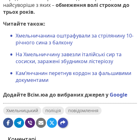
найсуворіше з яких –
обмеження волі строком до
трьох років.
Читайте також:
Хмельничанина оштрафували за стрілянину 10-
річного сина з балкону
На Хмельниччину завезли італійські сир та
сосиски, заражені збудником лістеріозу
Кам’янчанин перетнув кордон за фальшивими
документами
Додайте Всім.юа до вибраних джерел у
Google
Хмельницький
поліція
повідомлення
Коментарі