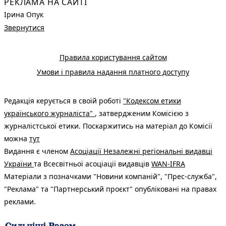
РЕКЛАМА НА САЙТІ
Ірина Опук
Звернутися
Правила користування сайтом
Умови і правила надання платного доступу
Редакція керується в своїй роботі
"Кодексом етики
українського журналіста"
, затвердженим Комісією з
журналістської етики. Поскаржитись на матеріал до Комісії
можна
тут
Видання є членом
Асоціації Незалежні регіональні видавці
України
та Всесвітньої асоціації видавців
WAN-IFRA
Матеріали з позначками "Новини компаній", "Прес-служба",
"Реклама" та "Партнерський проєкт" опубліковані на правах
реклами.