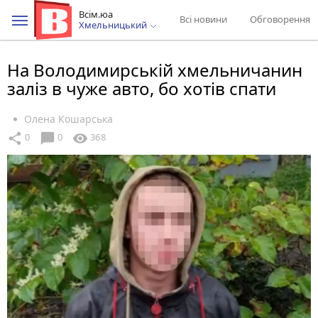
Всім.юа
Всі новини
Обговорення
Хмельницький
На Володимирській хмельничанин
заліз в чуже авто, бо хотів спати
Олена Кошарська
chat_bubble
share
visibility
0
0
368