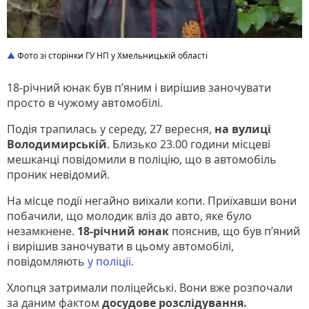
Фото зі сторінки ГУ НП у Хмельницькій області
18-річний юнак був п’яним і вирішив заночувати
просто в чужому автомобілі.
Подія трапилась у середу, 27 вересня,
на вулиці
Володимирській
. Близько 23.00 години місцеві
мешканці повідомили в поліцію, що в автомобіль
проник невідомий.
На місце події негайно виїхали копи. Приїхавши вони
побачили, що молодик вліз до авто, яке було
незамкнене.
18-річний юнак
пояснив, що був п’яний
і вирішив заночувати в цьому автомобілі,
повідомляють
у поліції.
Хлопця затримали поліцейські. Вони вже розпочали
за даним фактом
досудове розслідування.