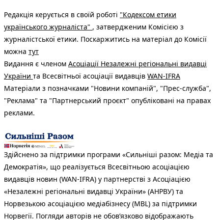
Редакція керується в своїй роботі
"Кодексом етики
українського журналіста"
, затвердженим Комісією з
журналістської етики. Поскаржитись на матеріал до Комісії
можна
тут
Видання є членом
Асоціації Незалежні регіональні видавці
України
та Всесвітньої асоціації видавців
WAN-IFRA
Матеріали з позначками "Новини компаній", "Прес-служба",
"Реклама" та "Партнерський проєкт" опубліковані на правах
реклами.
Здійснено за підтримки програми «Сильніші разом: Медіа та
Демократія», що реалізується Всесвітньою асоціацією
видавців новин (WAN-IFRA) у партнерстві з Асоціацією
«Незалежні регіональні видавці України» (АНРВУ) та
Норвезькою асоціацією медіабізнесу (MBL) за підтримки
Норвегії. Погляди авторів не обов’язково відображають