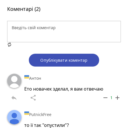
Коментарі (2)
Опублікувати коментар
Антон
Ето новачек зделал, я вам отвечаю
reply
share
remove
add
1
PutnickFree
то її так "опустили"?