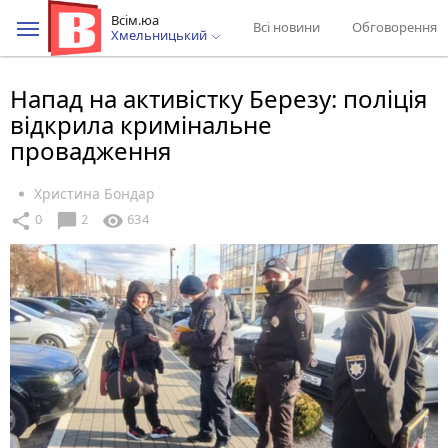
Всім.юа
Всі новини
Обговорення
Хмельницький
Напад на активістку Березу: поліція
відкрила кримінальне
провадження
Христина Бондар
chat_bubble
share
visibility
0
2
634