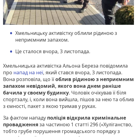
Хмельницьку активістку облили рідиною з
неприємним запахом.
Це сталося вчора, 3 листопада.
Хмельницька активістка Альона Береза повідомила
про
напад на неї
, який стався вчора, 3 листопада.
Вона розповіла, що її
облив рідиною з неприємним
запахом невідомий, якого вона днем раніше
бачила у своєму будинку
. Чоловік очікував її біля
спортзалу, і, коли вона вийшла, пішов за нею та облив
з ємності, пакет з якою тримав у руках.
За фактом нападу
поліція відкрила кримінальне
провадження
за частиною 1 статті 296 («Хуліганство,
тобто грубе порушення громадського порядку з