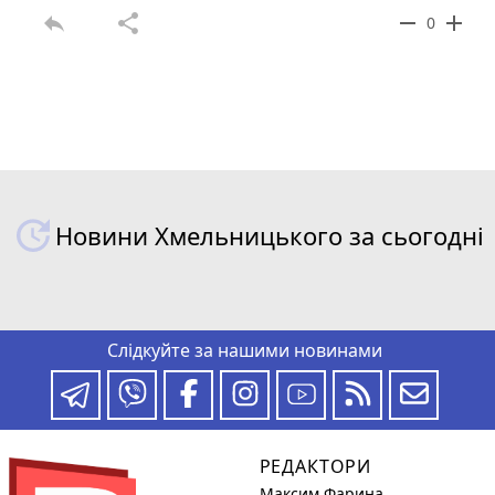
reply
share
remove
add
0
Новини Хмельницького за сьогодні
Слідкуйте за нашими новинами
РЕДАКТОРИ
Максим Фарина