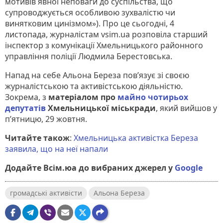
мотивів явної неповаги до суспільства, що
супроводжується особливою зухвалістю чи
винятковим цинізмом»). Про це сьогодні, 4
листопада, журналістам vsim.ua розповіла старший
інспектор з комунікації Хмельницького районного
управління поліції Людмила Берестовська.
Напад на себе Альона Береза пов’язує зі своєю
журналістською та активістською діяльністю.
Зокрема, з
матеріалом про
майно чотирьох
депутатів
Хмельницької міськради
, який вийшов у
п’ятницю, 29 жовтня.
Читайте також
:
Хмельницька активістка Береза
заявила, що на неї напали
Додайте Всім.юа до вибраних джерел у
Google
громадські активісти
Альона Береза