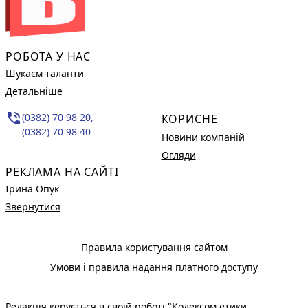
РОБОТА У НАС
Шукаєм таланти
Детальніше
phone_in_talk
(0382) 70 98 20,
КОРИСНЕ
(0382) 70 98 40
Новини компаній
Огляди
РЕКЛАМА НА САЙТІ
Ірина Опук
Звернутися
Правила користування сайтом
Умови і правила надання платного доступу
Редакція керується в своїй роботі
"Кодексом етики