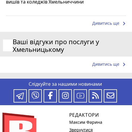
вишів та коледжів Хмельниччини
keyboard_arrow_right
Дивитись ще
Ваші відгуки про послуги у
Хмельницькому
keyboard_arrow_right
Дивитись ще
Слідкуйте за нашими новинами
РЕДАКТОРИ
Максим Фарина
Звернутися