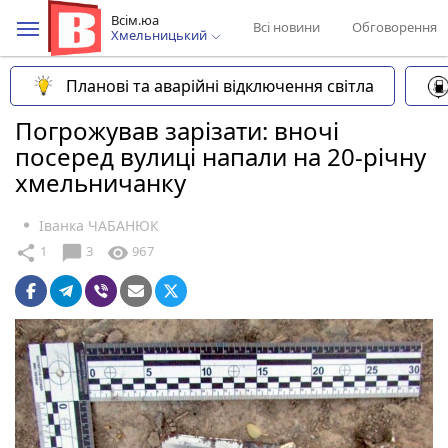
Всім.юа
Всі новини
Обговорення
Хмельницький
Планові та аварійні відключення світла
Погрожував зарізати: вночі
посеред вулиці напали на 20-річну
хмельничанку
Іванка ЧАБАНЮК
chat_bubble
share
visibility
1
3
967