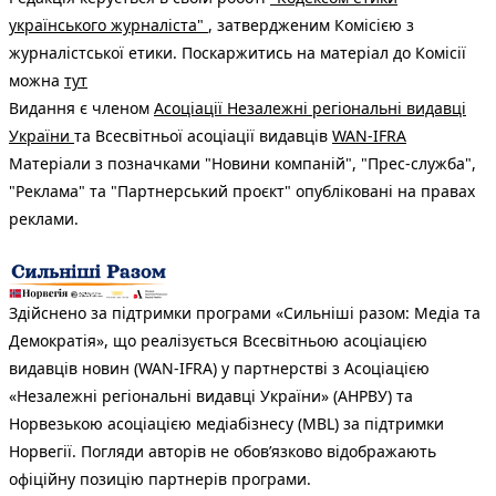
українського журналіста"
, затвердженим Комісією з
журналістської етики. Поскаржитись на матеріал до Комісії
можна
тут
Видання є членом
Асоціації Незалежні регіональні видавці
України
та Всесвітньої асоціації видавців
WAN-IFRA
Матеріали з позначками "Новини компаній", "Прес-служба",
"Реклама" та "Партнерський проєкт" опубліковані на правах
реклами.
Здійснено за підтримки програми «Сильніші разом: Медіа та
Демократія», що реалізується Всесвітньою асоціацією
видавців новин (WAN-IFRA) у партнерстві з Асоціацією
«Незалежні регіональні видавці України» (АНРВУ) та
Норвезькою асоціацією медіабізнесу (MBL) за підтримки
Норвегії. Погляди авторів не обов’язково відображають
офіційну позицію партнерів програми.