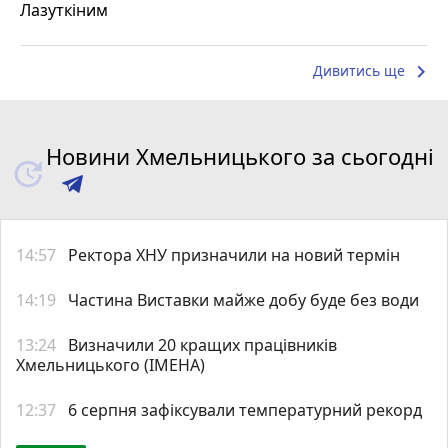
Лазуткіним
keyboard_arrow_right
Дивитись ще
Новини Хмельницького за сьогодні
14:57
Ректора ХНУ призначили на новий термін
14:19
Частина Виставки майже добу буде без води
13:24
Визначили 20 кращих працівників
Хмельницького (ІМЕНА)
12:37
6 серпня зафіксували температурний рекорд