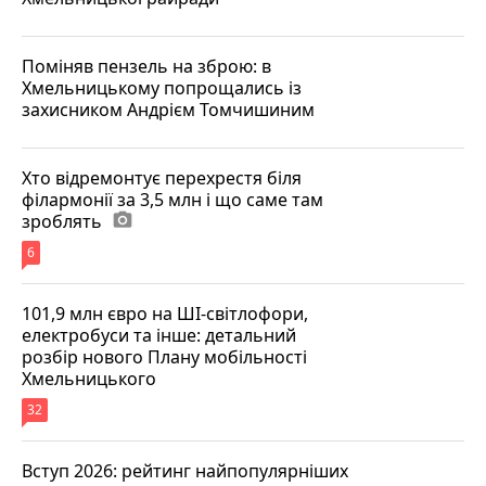
Поміняв пензель на зброю: в
Хмельницькому попрощались із
захисником Андрієм Томчишиним
Хто відремонтує перехрестя біля
філармонії за 3,5 млн і що саме там
зроблять
photo_camera
6
101,9 млн євро на ШІ-світлофори,
електробуси та інше: детальний
розбір нового Плану мобільності
Хмельницького
32
Вступ 2026: рейтинг найпопулярніших