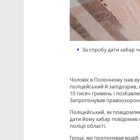
За спробу дати хабар ч
Чоловік в Полонному їхав в
поліцейський й запідозрив, 
10 тисяч гривень і позбавле
Запропонував правоохоронц
Поліцейський, як повідомля
дати йому хабар повідомив 
поліції області.
Гроші, які пропонував водій