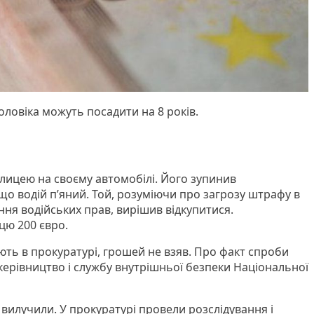
оловіка можуть посадити на 8 років.
улицею на своєму автомобілі. Його зупинив
що водій п’яний. Той, розуміючи про загрозу штрафу в
ння водійських прав, вирішив відкупитися.
ю 200 євро.
ють в прокуратурі, грошей не взяв. Про факт спроби
керівництво і службу внутрішньої безпеки Національної
, вилучили. У прокуратурі провели розслідування і