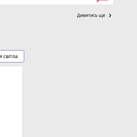
keyboard_arrow_right
Дивитись ще
я світла