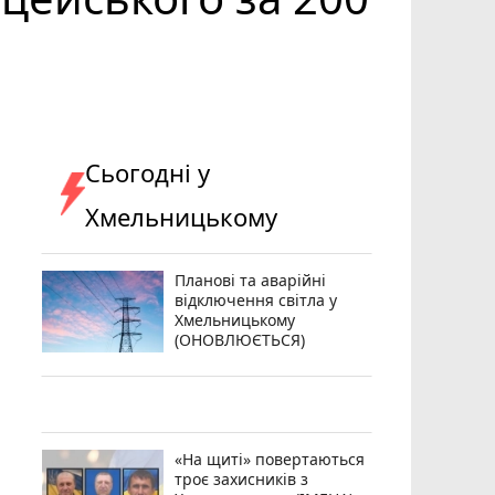
Сьогодні у
Хмельницькому
Планові та аварійні
відключення світла у
Хмельницькому
(ОНОВЛЮЄТЬСЯ)
«На щиті» повертаються
троє захисників з