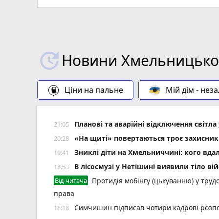
Новини Хмельницьког
Ціни на пальне
Мій дім - нез
Планові та аварійні відключення світ
21:05
«На щиті» повертаються троє захисник
20:28
Зниклі діти на Хмельниччині: кого вда
19:41
В лісосмузі у Нетішині виявили тіло ві
18:53
Від читача
Протидія мобінгу (цькуванню) у трудо
права
Симчишин підписав чотири кадрові розп
18:18