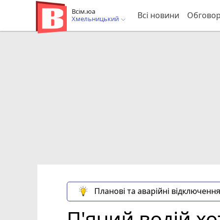
Всім.юа
Всі новини
Обгово
Хмельницький
Планові та аварійні відключення
П'яний водій хо