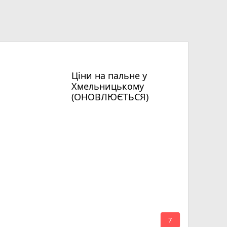
Ціни на пальне у
Хмельницькому
(ОНОВЛЮЄТЬСЯ)
mode_comment
7