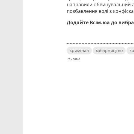
направили обвинувальний акт
позбавлення волі з конфіск
Додайте Всім.юа до вибра
кримінал
хабарництво
к