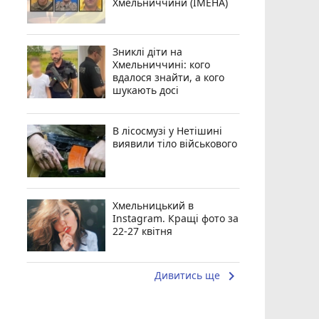
Хмельниччини (ІМЕНА)
Зниклі діти на
Хмельниччині: кого
вдалося знайти, а кого
шукають досі
В лісосмузі у Нетішині
виявили тіло військового
Хмельницький в
Instagram. Кращі фото за
22-27 квітня
keyboard_arrow_right
Дивитись ще