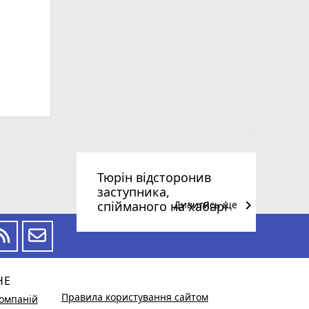
Тюрін відсторонив
заступника,
keyboard_arrow_right
спійманого на хабарі
Дивитись ще
НЕ
Правила користування сайтом
омпаній