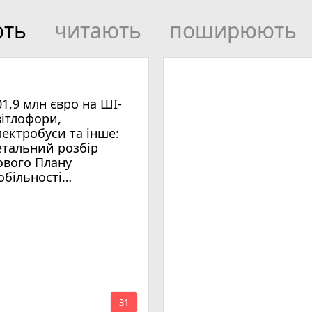
ють
читають
поширюють
01,9 млн євро на ШІ-
вітлофори,
лектробуси та інше:
етальний розбір
ового Плану
обільності
мельницького
mode_comment
31