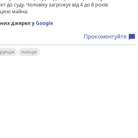
 до суду. Чоловіку загрожує від 4 до 8 років
ацією майна.
них джерел у
Google
Прокоментуйте
chat_bubble
орупція
поліція