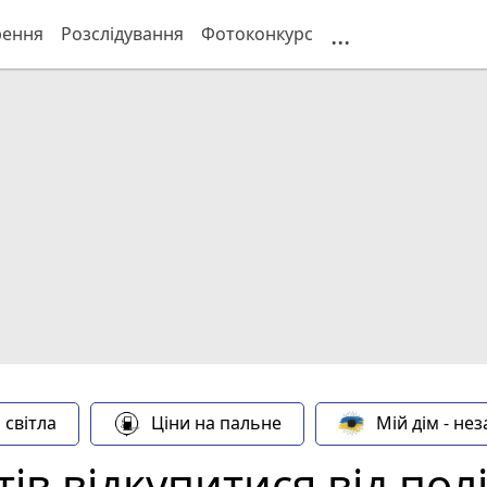
...
рення
Розслідування
Фотоконкурс
 світла
Ціни на пальне
Мій дім - не
тів відкупитися від пол