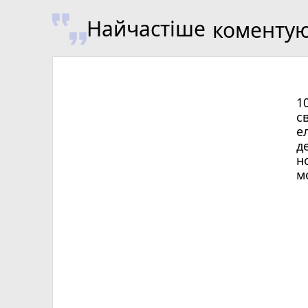
Найчастіше
коменту
1
с
е
д
н
м
Х