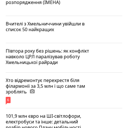
розпорядження (ІМЕНА)
Вчителі з Хмельниччини увійшли в
список 50 найкращих
Півтора року без рішень: як конфлікт
навколо ЦРЛ паралізував роботу
Хмельницької райради
Хто відремонтує перехрестя біля
філармонії за 3,5 млн і що саме там
зроблять
photo_camera
6
101,9 млн євро на ШІ-світлофори,
електробуси та інше: детальний
розбір нового Плану мобільності