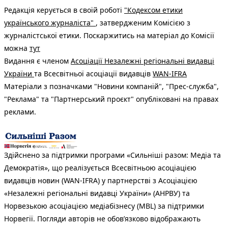
Редакція керується в своїй роботі
"Кодексом етики
українського журналіста"
, затвердженим Комісією з
журналістської етики. Поскаржитись на матеріал до Комісії
можна
тут
Видання є членом
Асоціації Незалежні регіональні видавці
України
та Всесвітньої асоціації видавців
WAN-IFRA
Матеріали з позначками "Новини компаній", "Прес-служба",
"Реклама" та "Партнерський проєкт" опубліковані на правах
реклами.
Здійснено за підтримки програми «Сильніші разом: Медіа та
Демократія», що реалізується Всесвітньою асоціацією
видавців новин (WAN-IFRA) у партнерстві з Асоціацією
«Незалежні регіональні видавці України» (АНРВУ) та
Норвезькою асоціацією медіабізнесу (MBL) за підтримки
Норвегії. Погляди авторів не обов’язково відображають