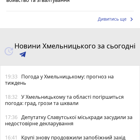
keyboard_arrow_right
Дивитись ще
Новини Хмельницького за сьогодні
19:33
Погода у Хмельницькому: прогноз на
тиждень
18:32
У Хмельницькому та області погіршиться
погода: град, грози та шквали
17:36
Депутатку Славутської міськради засудили за
недостовірне декларування
16:41
Крупі знову продовжили запобіжний захід