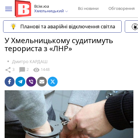
Всім.юа
Всі новини
Обговорення
Хмельницький
Планові та аварійні відключення світла
У Хмельницькому судитимуть
терориста з «ЛНР»
Дмитро КАРДАШ
chat_bubble
share
visibility
3
2
1448