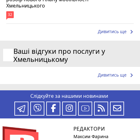
Хмельницького
32
keyboard_arrow_right
Дивитись ще
Ваші відгуки про послуги у
Хмельницькому
keyboard_arrow_right
Дивитись ще
Слідкуйте за нашими новинами
РЕДАКТОРИ
Максим Фарина