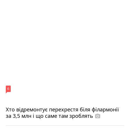
6
Хто відремонтує перехрестя біля філармонії
за 3,5 млн і що саме там зроблять
photo_camera