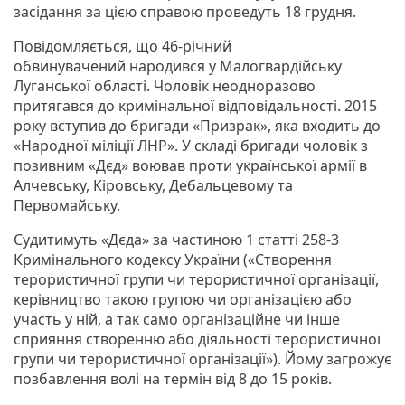
засідання за цією справою проведуть 18 грудня.
Повідомляється, що 46-річний
обвинувачений народився у Малогвардійську
Луганської області. Чоловік неодноразово
притягався до кримінальної відповідальності. 2015
року вступив до бригади «Призрак», яка входить до
«Народної міліції ЛНР». У складі бригади чоловік з
позивним «Дєд» воював проти української армії в
Алчевську, Кіровську, Дебальцевому та
Первомайську.
Судитимуть «Дєда» за частиною 1 статті 258-3
Кримінального кодексу України («Створення
терористичної групи чи терористичної організації,
керівництво такою групою чи організацією або
участь у ній, а так само організаційне чи інше
сприяння створенню або діяльності терористичної
групи чи терористичної організації»). Йому загрожує
позбавлення волі на термін від 8 до 15 років.