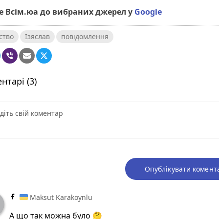
 Всім.юа до вибраних джерел у
Google
ство
Ізяслав
повідомлення
нтарі (3)
Опублікувати комент
Maksut Karakoynlu
А що так можна було 🤔