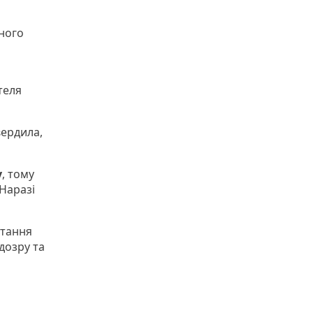
еного
теля
вердила,
у
, тому
 Наразі
стання
дозру та