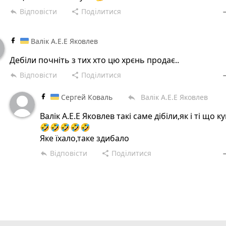
Відповісти
Поділитися
reply
share
rem
Валік А.Е.Е Яковлев
Дебіли почніть з тих хто цю хрєнь продає..
Відповісти
Поділитися
reply
share
rem
Сергей Коваль
Валік А.Е.Е Яковлев
reply
Валік А.Е.Е Яковлев такі саме дібіли,як і ті що 
🤣🤣🤣🤣🤣
Яке їхало,таке здибало
Відповісти
Поділитися
reply
share
rem