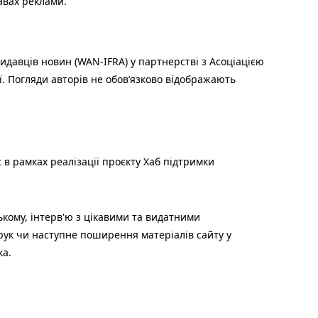
авах реклами.
идавців новин (WAN-IFRA) у партнерстві з Асоціацією
ї. Погляди авторів не обов’язково відображають
 в рамках реалізації проєкту Хаб підтримки
ькому, інтерв'ю з цікавими та видатними
друк чи наступне поширення матеріалів сайту у
ка.