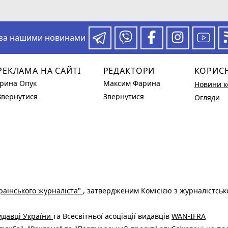
 за нашими новинами
РЕКЛАМА НА САЙТІ
РЕДАКТОРИ
КОРИС
Ірина Опук
Максим Фарина
Новини к
Звернутися
Звернутися
Огляди
раїнського журналіста"
, затвердженим Комісією з журналістськ
видавці України
та Всесвітньої асоціації видавців
WAN-IFRA