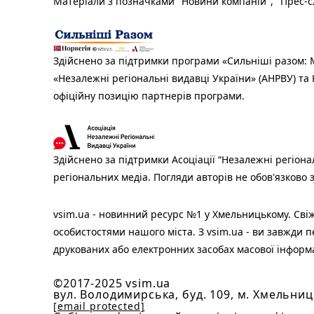
Матеріали з позначками "Новини компаній", "Прес-сл
Здійснено за підтримки програми «Сильніші разом: М
«Незалежні регіональні видавці України» (АНРВУ) та 
офіційну позицію партнерів програми.
Здійснено за підтримки Асоціації “Незалежні регіона
регіональних медіа. Погляди авторів не обов'язково
vsim.ua - новинний ресурс №1 у Хмельницькому. Свіж
особистостями нашого міста. З vsim.ua - ви завжди п
друкованих або електронних засобах масової інформ
©2017-2025 vsim.ua
вул. Володимирська, буд. 109, м. Хмельниц
[email protected]