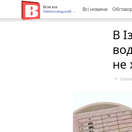
Всім.юа
Всі новини
Обгово
Хмельницький
В І
вод
не 
Олена