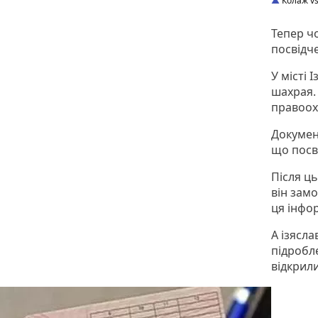
Колаж vs
Тепер ч
посвідч
У місті 
шахрая. 
правоох
Документ
що посв
Після ц
він замо
ця інфо
А ізясл
підробл
відкрил