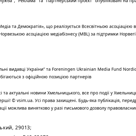
ужба", "Реклама" та "Партнерський проєкт" опубліковані на пр
едіа та Демократія», що реалізується Всесвітньою асоціацією в
Норвезькою асоціацією медіабізнесу (MBL) за підтримки Норвегі
льні видавці України” та Foreningen Ukrainian Media Fund Nordic
 збігаються з офіційною позицією партнерів
і та актуальні новини Хмельницького, все про події у Хмельниц
ерші! © vsim.ua. Усі права захищені. Будь-яка публiкацiя, пере
ації можлива винятково у разі письмового дозволу правовласни
ький, 29013;