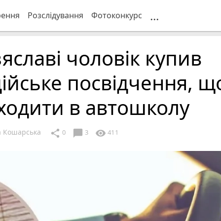
...
рення
Розслідування
Фотоконкурс
зяславі чоловік купив
ійське посвідчення, щ
ходити в автошколу
 Кошарська
chat_bubble
share
visibility
0
3
411