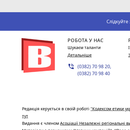
Слідкуйте
РОБОТА У НАС
Шукаєм таланти
Детальніше
phone_in_talk
(0382) 70 98 20,
(0382) 70 98 40
Редакція керується в своїй роботі
"Кодексом етики ук
тут
Видання є членом
Асоціації Незалежні регіональні 