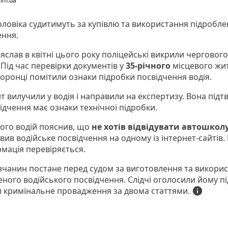
im.ua
оловіка судитимуть за купівлю та використання підробл
ення.
Ізяслав в квітні цього року поліцейські викрили чергового
Під час перевірки документів у
35-річного
місцевого жи
оронці помітили ознаки підробки посвідчення водія.
 вилучили у водія і направили на експертизу. Вона підт
ідчення має ознаки технічної підробки.
ього водій пояснив, що
не хотів відвідувати автошкол
вив водійське посвідчення на одному із інтернет-сайтів.
рмація перевіряється.
авчанин постане перед судом за виготовлення та викори
еного водійського посвідчення. Слідчі оголосили йому пі
за двома статтями.
info
и кримінальне провадження