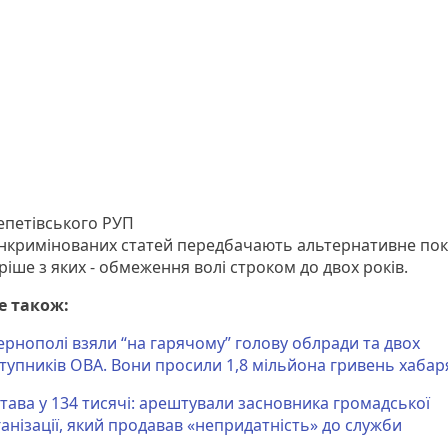
петівського РУП
 інкримінованих статей передбачають альтернативне по
іше з яких - обмеження волі строком до двох років.
е також:
ернополі взяли “на гарячому” голову облради та двох
тупників ОВА. Вони просили 1,8 мільйона гривень хабар
тава у 134 тисячі: арештували засновника громадської
анізації, який продавав «непридатність» до служби