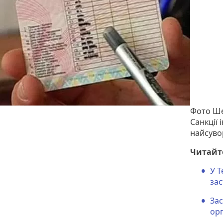
Фото Ше
Санкції
найсувор
Читайт
У Т
зас
Зас
орг