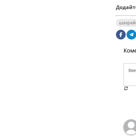
Додайте
шахрай
Коме