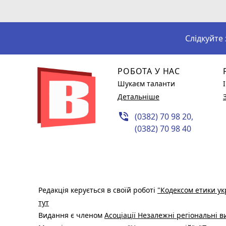
Слідкуйте
РОБОТА У НАС
Шукаєм таланти
Детальніше
phone_in_talk
(0382) 70 98 20,
(0382) 70 98 40
Редакція керується в своїй роботі
"Кодексом етики ук
тут
Видання є членом
Асоціації Незалежні регіональні 