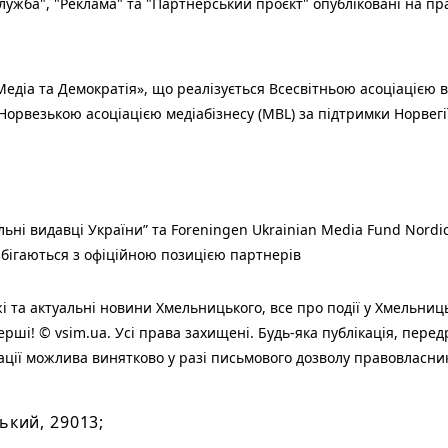
ужба", "Реклама" та "Партнерський проєкт" опубліковані на пр
едіа та Демократія», що реалізується Всесвітньою асоціацією в
Норвезькою асоціацією медіабізнесу (MBL) за підтримки Норвегі
льні видавці України” та Foreningen Ukrainian Media Fund Nordic
 збігаються з офіційною позицією партнерів
і та актуальні новини Хмельницького, все про події у Хмельниц
ерші! © vsim.ua. Усі права захищені. Будь-яка публiкацiя, пере
ації можлива винятково у разі письмового дозволу правовласни
ький, 29013;