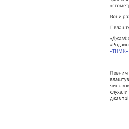
«стометр
Вони ра
Її влашт
«ДжазФе
«Родзин
«ТНМК»
Певним 
влаштув
чиновник
слухали
джаз трі