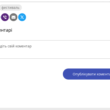
фестиваль
нтарі
Опублікувати комент