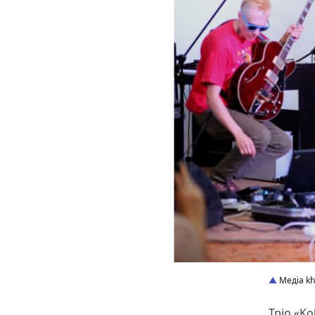
Медіа kh
Тріо «K