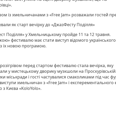
івці».
зом із хмельничанами з «Free Jam» розважали гостей пре
ували як старт вечірку до «ДжазФесту Поділля»
ст Поділля» у Хмельницькому пройде 11 та 12 травня.
кою» фестивалю має стати виступ відомого українського
з їх новою програмою.
розігрівом перед стартом фестивалю стала вечірка, яку
али у мистецькому дворику музкшоли на Проскурівській.
и міськради і гості частувалися смаколиками під час фу
 виступи хмельничан з «Free Jam» і експерементального 
о з Києва «KoloYolo».