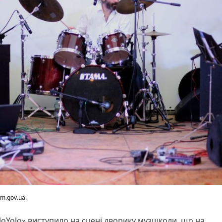
m.gov.ua.
oloYolo» виступило на сцені дворику музшколи, що на