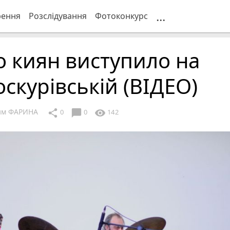
...
рення
Розслідування
Фотоконкурс
о киян виступило на
скурівській (ВІДЕО)
им ФАРИНА
chat_bubble
share
visibility
0
0
142