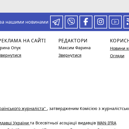
 за нашими новинами
РЕКЛАМА НА САЙТІ
РЕДАКТОРИ
КОРИС
Ірина Опук
Максим Фарина
Новини к
Звернутися
Звернутися
Огляди
раїнського журналіста"
, затвердженим Комісією з журналістськ
видавці України
та Всесвітньої асоціації видавців
WAN-IFRA