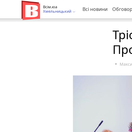
Всім.юа
Всі новини
Обгово
Хмельницький
Трі
Про
Макс