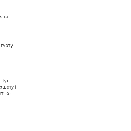
-паті.
 гурту
 Тут
ршету і
етно-