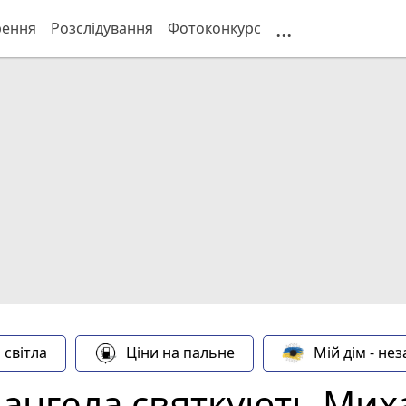
...
рення
Розслідування
Фотоконкурс
 світла
Ціни на пальне
Мій дім - не
 ангела святкують Ми