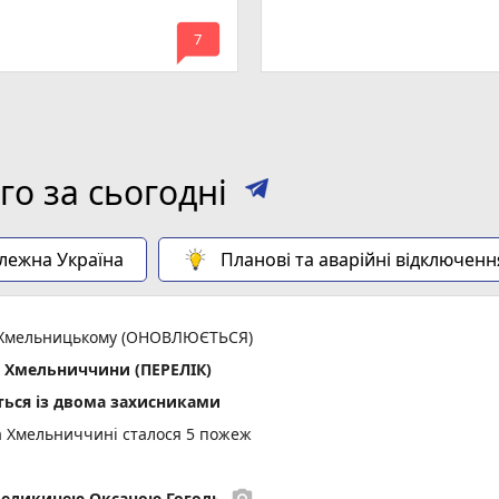
mode_comment
7
о за сьогодні
алежна Україна
Планові та аварійні відключенн
 у Хмельницькому (ОНОВЛЮЄТЬСЯ)
х Хмельниччини (ПЕРЕЛІК)
ься із двома захисниками
а Хмельниччині сталося 5 пожеж
photo_camera
медикинею Оксаною Гоголь