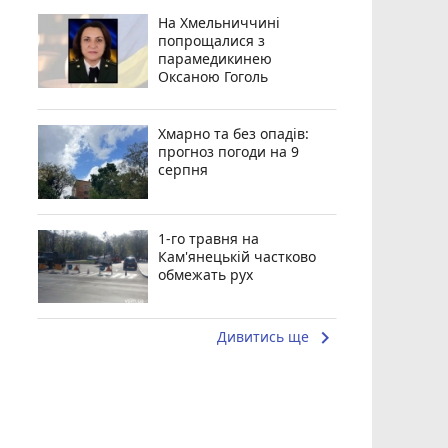
На Хмельниччині
попрощалися з
парамедикинею
Оксаною Гоголь
Хмарно та без опадів:
прогноз погоди на 9
серпня
1-го травня на
Кам'янецькій частково
обмежать рух
keyboard_arrow_right
Дивитись ще