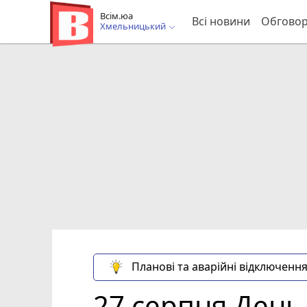
Всім.юа
Всі новини
Обгово
Хмельницький
Планові та аварійні відключення
27 серпня День