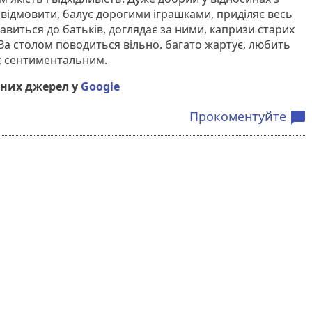
м відмовити, балує дорогими іграшками, приділяє весь
тавиться до батьків, доглядає за ними, капризи старих
 За столом поводиться вільно. багато жартує, любить
тає сентиментальним.
них джерел у
Google
Прокоментуйте
chat_bubble