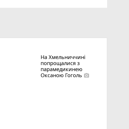
На Хмельниччині
попрощалися з
парамедикинею
Оксаною Гоголь
photo_camera