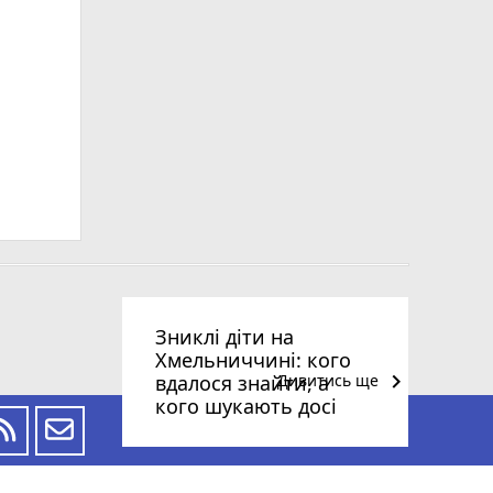
Зниклі діти на
Хмельниччині: кого
keyboard_arrow_right
вдалося знайти, а
Дивитись ще
кого шукають досі