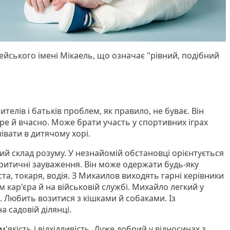
ейського імені Мікаель, що означає "рівний, подібний
телів і батьків проблем, як правило, не буває. Він
ре й вчасно. Може брати участь у спортивних іграх
івати в дитячому хорі.
ий склад розуму. У незнайомій обстановці орієнтується
ритичні зауваження. Він може одержати будь-яку
ста, токаря, водія. З Михаилов виходять гарні керівники
м кар'єра й на військовій службі. Михайло легкий у
. Любить возитися з кішками й собаками. Із
 садовій ділянці.
якість і відхідливість. Дуже добрий у відносинах з