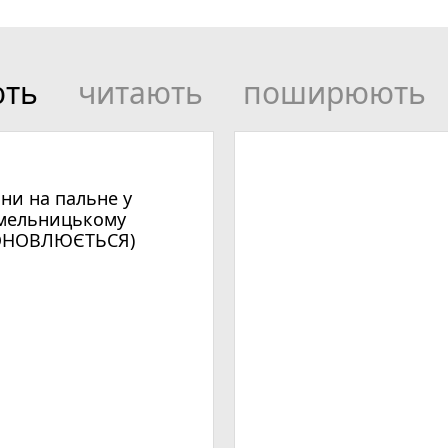
ють
читають
поширюють
іни на пальне у
мельницькому
ОНОВЛЮЄТЬСЯ)