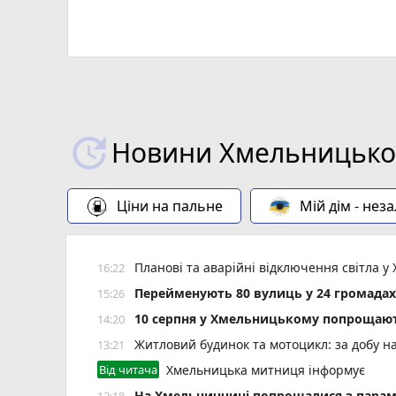
Новини Хмельницьког
Ціни на пальне
Мій дім - нез
Планові та аварійні відключення світла
16:22
Перейменують 80 вулиць у 24 громада
15:26
10 серпня у Хмельницькому попрощают
14:20
Житловий будинок та мотоцикл: за добу н
13:21
Від читача
Хмельницька митниця інформує
На Хмельниччині попрощалися з пара
12:18