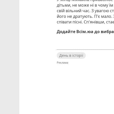
дітьми, не може ні в чому ї
свій вільний час. З увагою с
його не дратують. П'є мало.
співати пісні. Сп'янівши, с
Додайте Всім.юа до вибра
День в історії