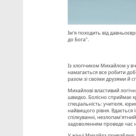
Ім'я походить від давньоєвр
до Бога".
Із хлопчиком Михайлом у вчи
намагається все робити доб
разом зі своїми друзями й сп
Михайлові властивий логічн
швидко. Болісно сприймає к
спеціальність: учителя, юри
найвищого рівня. Вдається ї
спілкуванні, незлопам'ятний
задоволенням проведе час на
У жінці Михайла приваблює м'