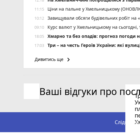
Ціни на пальне у Хмельницькому (ОНОВ
11:15
Завищували обсяги будівельних робіт на 
10:12
Курс валют у Хмельницькому на сьогодні,
09:10
Хмарно та без опадів: прогноз погоди н
18:05
Три – на честь Героїв України: які ву
17:03
keyboard_arrow_right
Дивитись ще
Ваші відгуки про пос
Т
У
п
п
Х
Слідкуйте