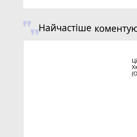
Найчастіше
коменту
Ц
Х
(