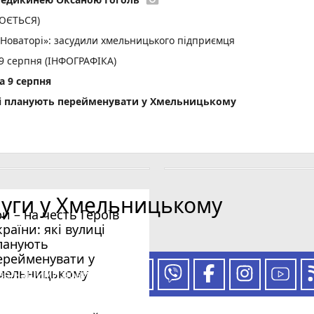
ЛЮЄТЬСЯ)
«Новаторі»: засудили хмельницького підприємця
 9 серпня (ІНФОГРАФІКА)
а 9 серпня
лиці планують перейменувати у Хмельницькому
луги у Хмельницькому
ри – на честь Героїв
країни: які вулиці
ланують
ерейменувати у
мельницькому
 за нашими новинами