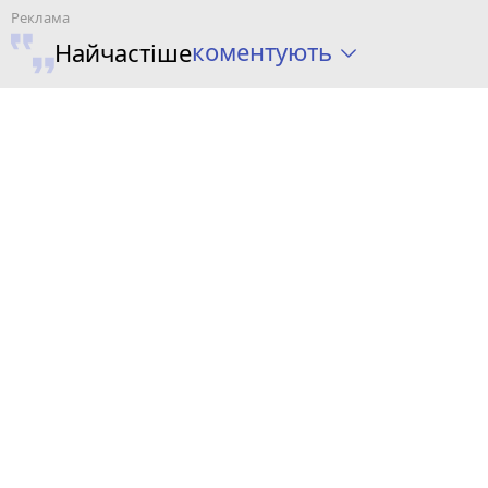
коментують
Найчастіше