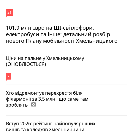
31
101,9 млн євро на ШІ-світлофори,
електробуси та інше: детальний розбір
нового Плану мобільності Хмельницького
Ціни на пальне у Хмельницькому
(ОНОВЛЮЄТЬСЯ)
7
Хто відремонтує перехрестя біля
філармонії за 3,5 млн і що саме там
зроблять
photo_camera
Вступ 2026: рейтинг найпопулярніших
вишів та коледжів Хмельниччини