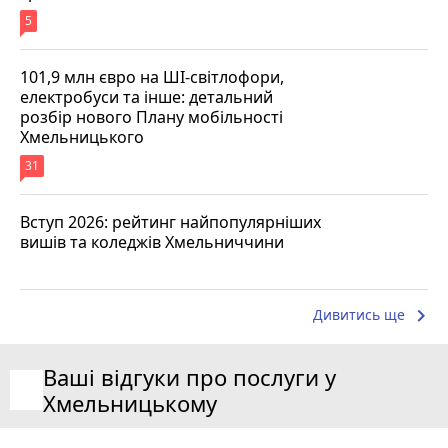
5
101,9 млн євро на ШІ-світлофори,
електробуси та інше: детальний
розбір нового Плану мобільності
Хмельницького
31
Вступ 2026: рейтинг найпопулярніших
вишів та коледжів Хмельниччини
keyboard_arrow_right
Дивитись ще
Ваші відгуки про послуги у
Хмельницькому