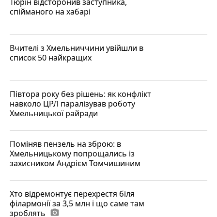
Тюрін відсторонив заступника,
спійманого на хабарі
Вчителі з Хмельниччини увійшли в
список 50 найкращих
Півтора року без рішень: як конфлікт
навколо ЦРЛ паралізував роботу
Хмельницької райради
Поміняв пензель на зброю: в
Хмельницькому попрощались із
захисником Андрієм Томчишиним
Хто відремонтує перехрестя біля
філармонії за 3,5 млн і що саме там
зроблять
photo_camera