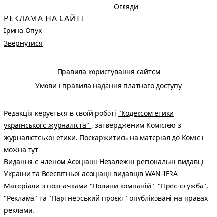
Огляди
РЕКЛАМА НА САЙТІ
Ірина Опук
Звернутися
Правила користування сайтом
Умови і правила надання платного доступу
Редакція керується в своїй роботі
"Кодексом етики
українського журналіста"
, затвердженим Комісією з
журналістської етики. Поскаржитись на матеріал до Комісії
можна
тут
Видання є членом
Асоціації Незалежні регіональні видавці
України
та Всесвітньої асоціації видавців
WAN-IFRA
Матеріали з позначками "Новини компаній", "Прес-служба",
"Реклама" та "Партнерський проєкт" опубліковані на правах
реклами.