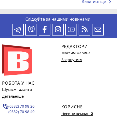
keyboard_arrow_right
Дивитись ще
Слідкуйте за нашими новинами
РЕДАКТОРИ
Максим Фарина
Звернутися
РОБОТА У НАС
Шукаєм таланти
Детальніше
phone_in_talk
(0382) 70 98 20,
КОРИСНЕ
(0382) 70 98 40
Новини компаній