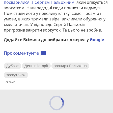
посварилися із Сергієм Пальохіним
, який опікується
зоокутком. Напередодні сюди привезли ведмедя.
Помістили його у невелику клітку. Саме її розмір і
умови, в яких тримали звіра, викликали обурення у
хмельничан. У відповідь Сергій Пальохін
пригрозив закрити зоокуток. Та цього не зробив.
Додайте Всім.юа до вибраних джерел у
Google
Прокоментуйте
chat_bubble
Дубове
День в історії
зоопарк Пальохіна
зоокуточок