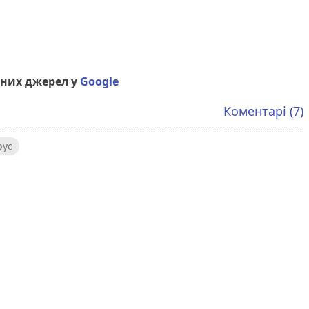
них джерел у
Google
Коментарі (7)
рус