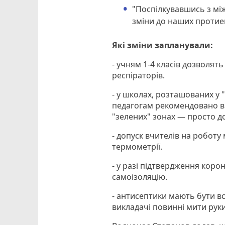
"Поспілкувавшись з мі
зміни до наших протиепі
Які зміни запланували:
- учням 1-4 класів дозволят
респіраторів.
- у школах, розташованих у 
педагогам рекомендовано ви
"зелених" зонах — просто до
- допуск вчителів на роботу
термометрії.
- у разі підтвердження корон
самоізоляцію.
- антисептики мають бути вс
викладачі повинні мити руки