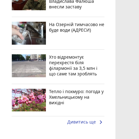
Владислава Фалюша
внесли заставу
На Озерній тимчасово не
буде води (АДРЕСИ)
Хто відремонтує
перехрестя біля
філармонії за 3,5 млн і
що саме там зроблять
Тепло і похмуро: погода у
Хмельницькому на
вихідні
keyboard_arrow_right
Дивитись ще