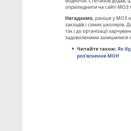
Водночас Степанов додав, що
оприлюднити на сайті МОЗ т
Нагадаємо,
раніше у МОЗ о
закладів і самих школярів. 
так і до організації харчув
задоволеними залишилися не
Читайте також:
Як бу
роз’яснення МОН