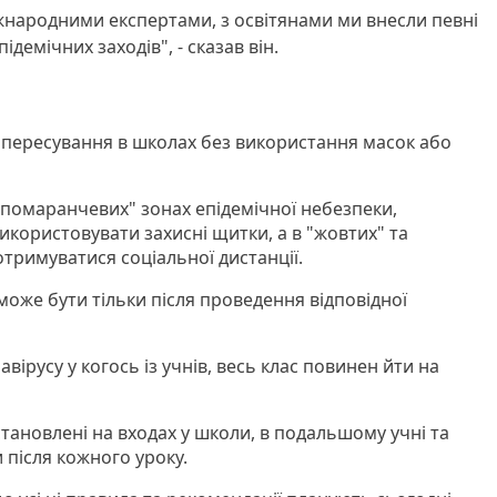
жнародними експертами, з освітянами ми внесли певні
демічних заходів", - сказав він.
ь пересування в школах без використання масок або
"помаранчевих" зонах епідемічної небезпеки,
користовувати захисні щитки, а в "жовтих" та
тримуватися соціальної дистанції.
 може бути тільки після проведення відповідної
авірусу у когось із учнів, весь клас повинен йти на
тановлені на входах у школи, в подальшому учні та
 після кожного уроку.