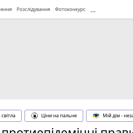
...
рення
Розслідування
Фотоконкурс
 світла
Ціни на пальне
Мій дім - не
протиепідемічні прави