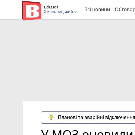
Всім.юа
Всі новини
Обгово
Хмельницький
Планові та аварійні відключення
У МОЗ оновили 