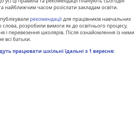
 усі ці правила та рекомендації планують сьогодні
а найближчим часом розіслати закладам освіти.
публікували
рекомендації
для працівників навчальних
До слова, розробили вимоги як до освітнього процесу,
ання і перевезення школярів. Після ознайомлення із ними
 всі батьки.
дуть працювати шкільні їдальні з 1 вересня: