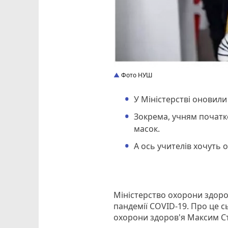
Фото НУШ
У Міністерстві оновили
Зокрема, учням початк
масок.
А ось учителів хочуть 
Міністерство охорони здоро
пандемії COVID-19. Про це с
охорони здоров'я Максим Ст