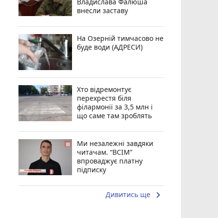
Владислава Фалюша
внесли заставу
На Озерній тимчасово не
буде води (АДРЕСИ)
Хто відремонтує
перехрестя біля
філармонії за 3,5 млн і
що саме там зроблять
Ми незалежні завдяки
читачам. “ВСІМ”
впроваджує платну
підписку
keyboard_arrow_right
Дивитись ще