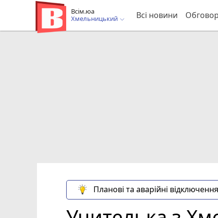
Всім.юа
Всі новини
Обгово
Хмельницький
Планові та аварійні відключення
Учителька з Хм