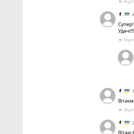
Відп
reply
Супер!
Удачі!!
Відп
reply
Вітаємо 
Відп
reply
Вітаю