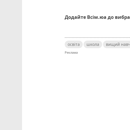
Додайте Всім.юа до вибра
освіта
школа
вищий навч