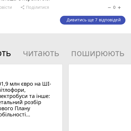
овісти
Поділитися
0
share
remove
add
Дивитись ще 7 відповідей
ють
читають
поширюють
01,9 млн євро на ШІ-
вітлофори,
лектробуси та інше:
етальний розбір
ового Плану
обільності
мельницького