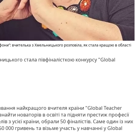
фони”: вчителька з Хмельницького розповіла, як стала кращою в області
ьницького стала півфіналісткою конкурсу "Global
 звання найкращого вчителя країни "Global Teacher
знайти новаторів в освіті та підняти престиж професії
ів з усієї країни, обрали 50 фіналістів. Саме один із них
 000 гривень та візьме участь у навчанні у Global