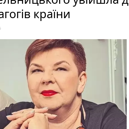
гогів країни
6