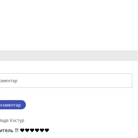
 коментар
Надя Костур
читель !!! ❤❤❤❤❤❤