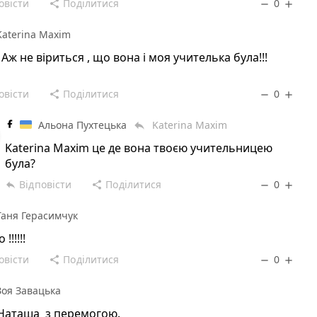
овісти
Поділитися
0
share
remove
add
Katerina Maxim
 Аж не віриться , що вона і моя учителька була!!!
!
овісти
Поділитися
0
share
remove
add
Альона Пухтецька
Katerina Maxim
reply
Katerina Maxim це де вона твоєю учительницею
була?
Відповісти
Поділитися
0
reply
share
remove
add
Таня Герасимчук
!!!!!!
овісти
Поділитися
0
share
remove
add
Зоя Завацька
 Наташа з перемогою.