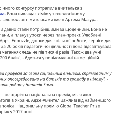
орічного конкурсу потрапила вчителька з
ма.
Вона викладає хімію у технологічному
загальноосвітніми класами імені Артема Мазура.
ни давно стали потрібнішими за щоденники. Вона не
лани, а планує уроки через план-проєкт. Улюблені
Apps, Edpuzzle, дошки для спільної роботи, сервіси для
За 20 років педагогічної діяльності вона відсвяткувала
 змаганнях ледь не пів тисячі разів. Також два учні
 200 балів", - йдеться у повідомленні на офіційній
ва професія за своїм соціальним впливом, спрямованим у
 них опосередковано на батьків та громаду в цілому", -
свою роботу Наталія Зима.
— це щорічна національна премія, місія якої —
гогів в Україні. Адже #ВчителіВажливі від найменшого
поліса. Національну премію Global Teacher Prize
рія» у 2017 році.