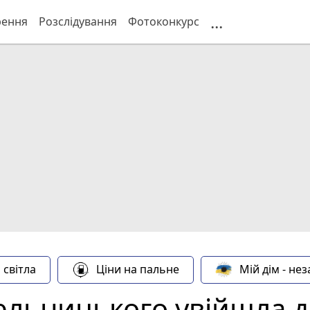
...
рення
Розслідування
Фотоконкурс
 світла
Ціни на пальне
Мій дім - не
ельницького увійшла д