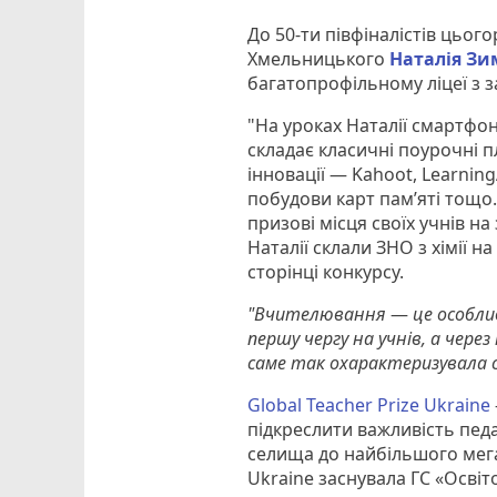
До 50-ти півфіналістів цьог
Хмельницького
Наталія Зи
багатопрофільному ліцеї з 
"На уроках Наталії смартфо
складає класичні поурочні п
інновації — Kahoot, Learning
побудови карт пам’яті тощо. 
призові місця своїх учнів на
Наталії склали ЗНО з хімії на
сторінці конкурсу.
"Вчителювання
—
це особли
першу чергу на учнів, а через
саме так охарактеризувала 
Global Teacher Prize Ukraine
підкреслити важливість педа
селища до найбільшого мега
Ukraine заснувала ГС «Освіто