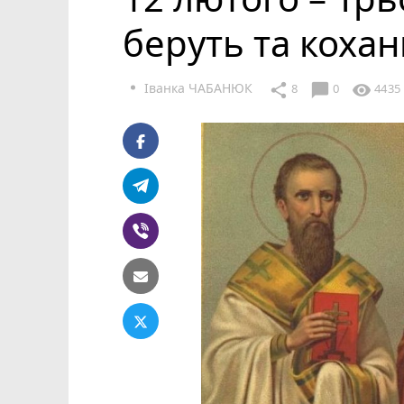
беруть та кохан
Іванка ЧАБАНЮК
chat_bubble
share
visibility
8
0
4435