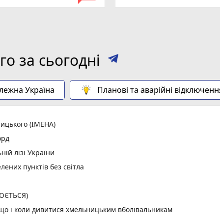
о за сьогодні
алежна Україна
Планові та аварійні відключенн
ицького (ІМЕНА)
орд
ній лізі України
лених пунктів без світла
ЛЮЄТЬСЯ)
: що і коли дивитися хмельницьким вболівальникам