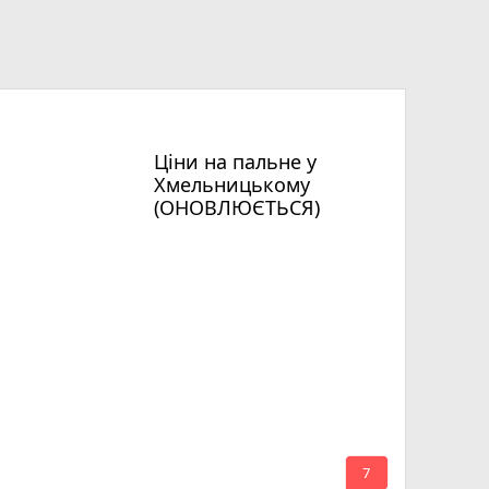
Ціни на пальне у
Хмельницькому
(ОНОВЛЮЄТЬСЯ)
mode_comment
7