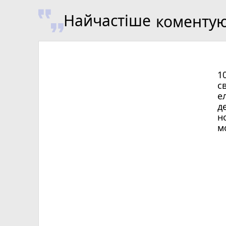
Найчастіше
коменту
1
с
е
д
н
м
Х