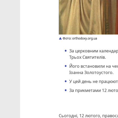
Фото: orthodoxy.org.ua
За церковним календар
Трьох Святителів.
Його встановили на чес
Іоанна Золотоустого.
У цей день не працюють
За прикметами 12 люто
Сьогодні, 12 лютого, правос