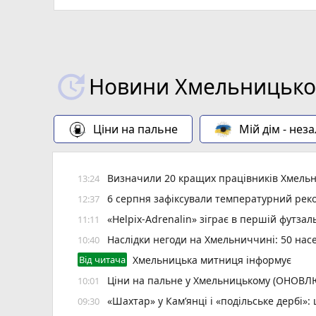
Новини Хмельницьког
Ціни на пальне
Мій дім - нез
Визначили 20 кращих працівників Хмельн
13:24
6 серпня зафіксували температурний рек
12:37
«Helpix-Adrenalin» зіграє в першій футзаль
11:11
Наслідки негоди на Хмельниччині: 50 насе
10:40
Від читача
Хмельницька митниця інформує
Ціни на пальне у Хмельницькому (ОНОВ
10:01
«Шахтар» у Камʼянці і «подільське дербі»
09:30