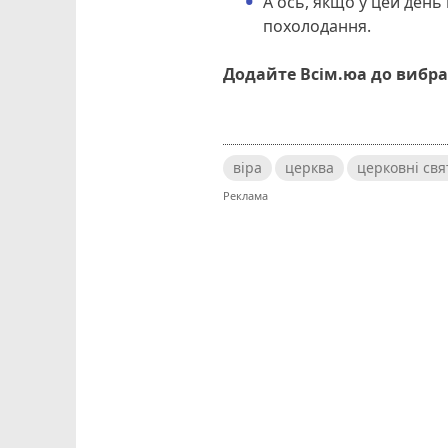
А ось, якщо у цей день 
похолодання.
Додайте Всім.юа до вибра
віра
церква
церковні свя