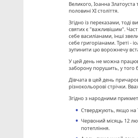
Великого, Іоанна Златоуста 
половині XI століття.
Згідно із переказами, тоді в
святих є "важливішим". Час
себе василіанами, інші звел
себе григоріанами. Треті - і
зупинити цю ворожнечу вста
У цей день не можна працюв
заборону порушить, у того б
Дівчата в цей день причаро
різнокольорові стрічки. Вва
Згідно з народними прикмет
Стверджують, якщо на Т
Червоний місяць 12 лют
потепління.