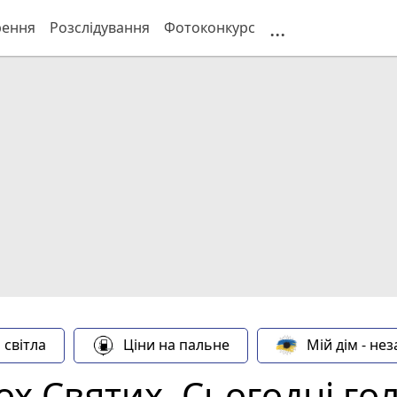
...
рення
Розслідування
Фотоконкурс
 світла
Ціни на пальне
Мій дім - не
ох Святих. Сьогодні гол