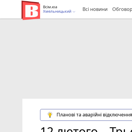
Всім.юа
Всі новини
Обгово
Хмельницький
Планові та аварійні відключення
12 лютого – Трь