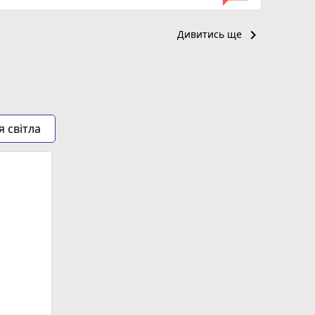
keyboard_arrow_right
Дивитись ще
я світла