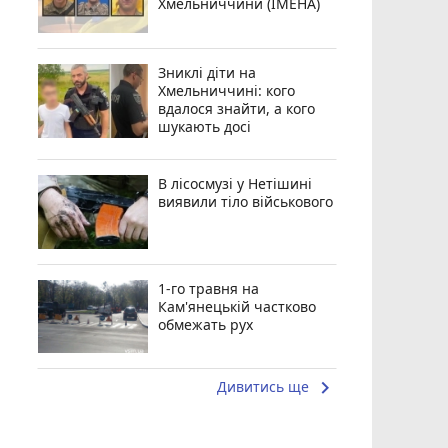
Хмельниччини (ІМЕНА)
Зниклі діти на
Хмельниччині: кого
вдалося знайти, а кого
шукають досі
В лісосмузі у Нетішині
виявили тіло військового
1-го травня на
Кам'янецькій частково
обмежать рух
keyboard_arrow_right
Дивитись ще