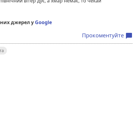
північний вітер дує, а хмар немає, то чекай
них джерел у
Google
Прокоментуйте
chat_bubble
та