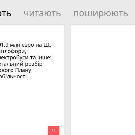
ють
читають
поширюють
01,9 млн євро на ШІ-
вітлофори,
лектробуси та інше:
етальний розбір
ового Плану
обільності
мельницького
mode_comment
31