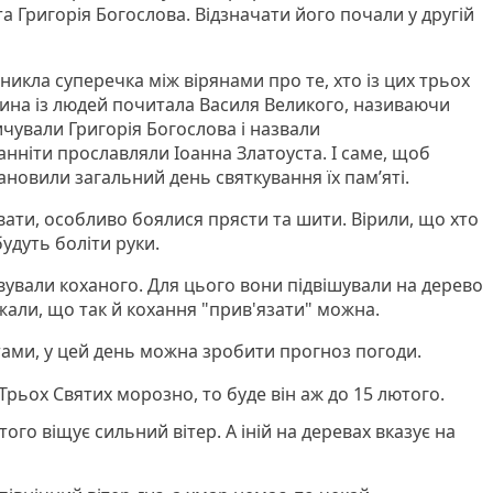
та Григорія Богослова. Відзначати його почали у другій
иникла суперечка між вірянами про те, хто із цих трьох
тина із людей почитала Василя Великого, називаючи
ичували Григорія Богослова і назвали
оанніти прославляли Іоанна Златоуста. І саме, щоб
новили загальний день святкування їх пам’яті.
ати, особливо боялися прясти та шити. Вірили, що хто
удуть боліти руки.
вували коханого. Для цього вони підвішували на дерево
жали, що так й кохання "прив'язати" можна.
ами, у цей день можна зробити прогноз погоди.
рьох Святих морозно, то буде він аж до 15 лютого.
ого віщує сильний вітер. А іній на деревах вказує на