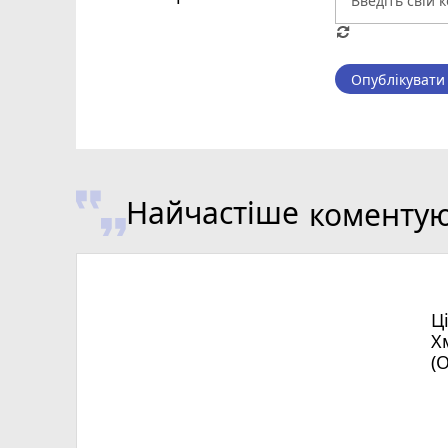
Опублікувати
Найчастіше
коменту
Ц
Х
(