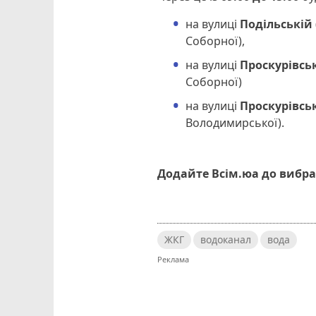
на вулиці
Подільській
Соборної),
на вулиці
Проскурівсь
Соборної)
на вулиці
Проскурівсь
Володимирської).
Додайте Всім.юа до вибра
ЖКГ
водоканал
вода