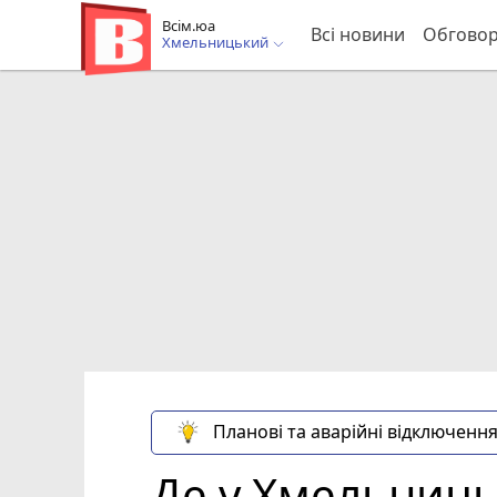
Всім.юа
Всі новини
Обгово
Хмельницький
Планові та аварійні відключення
Де у Хмельницьк