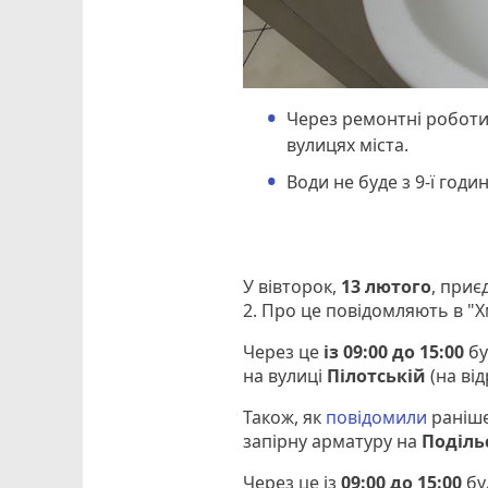
Через ремонтні робот
вулицях міста.
Води не буде з 9-ї годи
У вівторок,
13 лютого
, приє
2. Про це повідомляють в "
Через це
із 09:00 до 15:00
бу
на вулиці
Пілотській
(на від
Також, як
повідомили
раніше
запірну арматуру на
Поділь
Через це із
09:00 до 15:00
бу