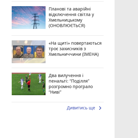
Планові та аварійні
відключення світла у
Хмельницькому
(ОНОВЛЮЄТЬСЯ)
«На щиті» повертаються
троє захисників з
Хмельниччини (ІМЕНА)
Два вилучення і
пенальті: “Поділля”
розгромно програло
“Ниві”
keyboard_arrow_right
Дивитись ще