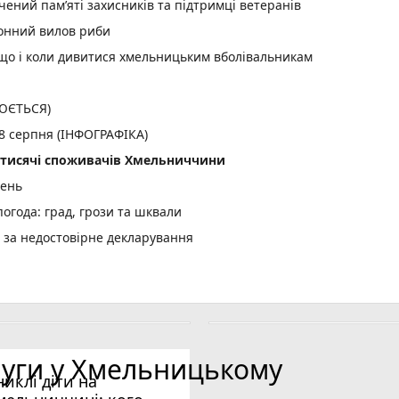
ений пам’яті захисників та підтримці ветеранів
конний вилов риби
: що і коли дивитися хмельницьким вболівальникам
ЛЮЄТЬСЯ)
 8 серпня (ІНФОГРАФІКА)
2 тисячі споживачів Хмельниччини
день
огода: град, грози та шквали
и за недостовірне декларування
них дронів анонсував продовження ударів по цілях у РФ (соціал
, ще три скасують
луги у Хмельницькому
никлі діти на