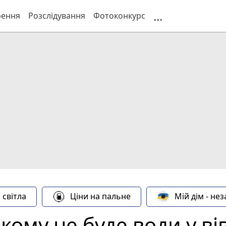
...
рення
Розслідування
Фотоконкурс
 світла
Ціни на пальне
Мій дім - не
ому не буде води у ві