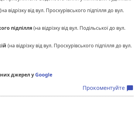
(на відрізку від вул. Проскурівського підпілля до вул.
кого підпілля
(на відрізку від вул. Подільської до вул.
кій
(на відрізку від вул. Проскурівського підпілля до вул.
них джерел у
Google
Прокоментуйте
chat_bubble