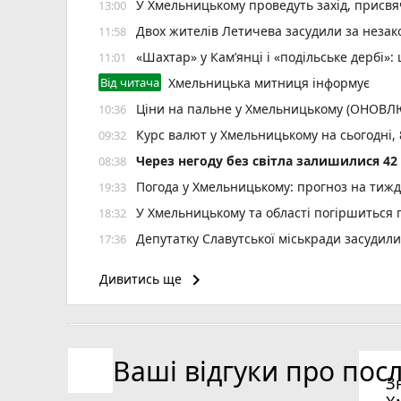
У Хмельницькому проведуть захід, присвяч
13:00
Двох жителів Летичева засудили за неза
11:58
«Шахтар» у Камʼянці і «подільське дербі»
11:01
Від читача
Хмельницька митниця інформує
Ціни на пальне у Хмельницькому (ОНОВ
10:36
Курс валют у Хмельницькому на сьогодні,
09:32
Через негоду без світла залишилися 4
08:38
Погода у Хмельницькому: прогноз на тиж
19:33
У Хмельницькому та області погіршиться п
18:32
Депутатку Славутської міськради засудил
17:36
Крупі знову продовжили запобіжний захід
16:41
keyboard_arrow_right
Дивитись ще
«Далі буде»: український центр далекобій
15:44
реклама)
12 тролейбусів змінять маршрут 8 серпня
15:28
Ваші відгуки про пос
Ректора ХНУ призначили на новий термін
14:57
З