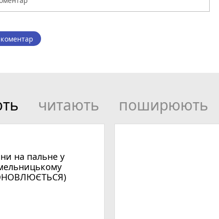
 коментар
ють
читають
поширюють
іни на пальне у
мельницькому
ОНОВЛЮЄТЬСЯ)