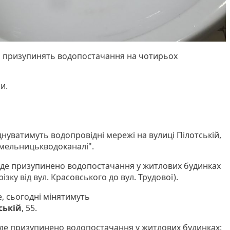
и призупинять водопостачання на чотирьох
ни.
днуватимуть водопровідні мережі на вулиці Пілотській,
Хмельницькводоканалі".
де призупинено водопостачання у житлових будинках
різку від вул. Красовського до вул. Трудової).
, сьогодні мінятимуть
ській
, 55.
де призупинено водопостачання у житлових будинках: