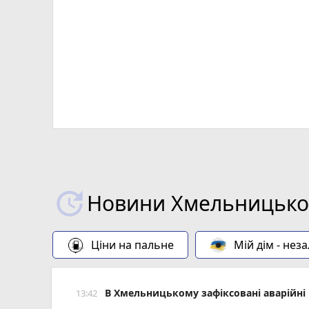
Новини Хмельницьког
Ціни на пальне
Мій дім - нез
В Хмельницькому зафіксовані аварійні 
13:42