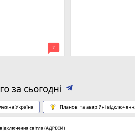
mode_comment
7
о за сьогодні
алежна Україна
Планові та аварійні відключенн
відключення світла (АДРЕСИ)