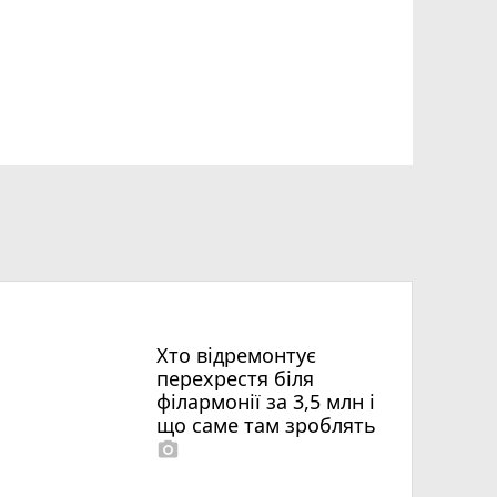
Хто відремонтує
перехрестя біля
філармонії за 3,5 млн і
що саме там зроблять
photo_camera