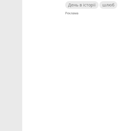
День в історії
шлюб