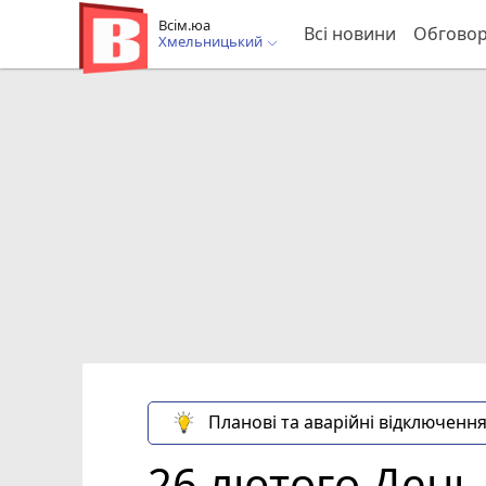
Всім.юа
Всі новини
Обгово
Хмельницький
Планові та аварійні відключення
26 лютого День