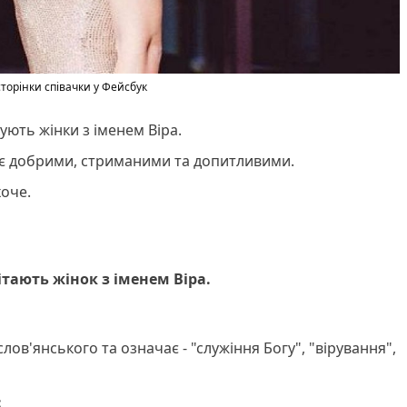
сторінки співачки у Фейсбук
ують жінки з іменем Віра.
 є добрими, стриманими та допитливими.
хоче.
ітають жінок з іменем Віра.
слов'янського та означає - "служіння Богу", "вірування",
: