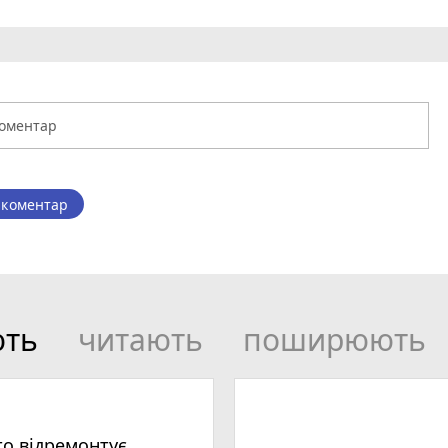
 коментар
ють
читають
поширюють
то відремонтує