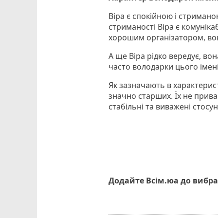
Віра є спокійною і стримано
стриманості Віра є комунікаб
хорошим організатором, вон
А ще Віра рідко вередує, во
часто володарки цього імені
Як зазначають в характерист
значно старших. Їх не прив
стабільні та виважені стосу
Додайте Всім.юа до вибра