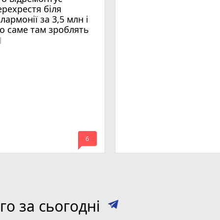
ерехрестя біля
ілармонії за 3,5 млн і
о саме там зроблять
era
mode_comment
6
о за сьогодні