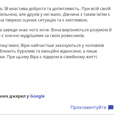
ю. Їй властива доброта та допитливість. При всій своїй
ельною, але друзів у неї мало. Дівчина з таким ім’ям є
а тверезо оцінює ситуацію та є кмітливою.
на завжди знає чого хоче. Вона вирізняється розумом й
 є значно мудрішими за своїх ровесників.
иці імені, Віри найчастіше закохуються у чоловіків
аблюють бурхливі та емоційні відносини, а лише
нки. При цьому Віра є лідером в сімейному житті.
них джерел у
Google
Прокоментуйте
chat_bubble