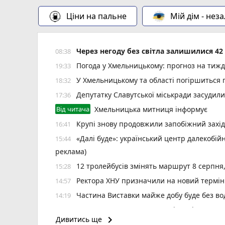
Ціни на пальне
Мій дім - нез
Через негоду без світла залишилися 4
08:38
Погода у Хмельницькому: прогноз на тиж
19:33
У Хмельницькому та області погіршиться п
18:32
Депутатку Славутської міськради засудил
17:36
Від читача
Хмельницька митниця інформує
Крупі знову продовжили запобіжний захід
16:41
«Далі буде»: український центр далекобій
15:44
реклама)
12 тролейбусів змінять маршрут 8 серпня
15:28
Ректора ХНУ призначили на новий термін
14:57
Частина Виставки майже добу буде без во
14:19
Визначили 20 кращих працівників Хмельн
13:24
keyboard_arrow_right
Дивитись ще
6 серпня зафіксували температурний рек
12:37