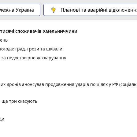
алежна Україна
Планові та аварійні відключенн
2 тисячі споживачів Хмельниччини
день
огода: град, грози та шквали
и за недостовірне декларування
них дронів анонсував продовження ударів по цілях у РФ (соціал
, ще три скасують
ди
ицького (ІМЕНА)
орд