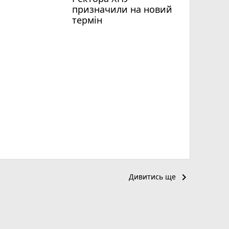
призначили на новий
термін
keyboard_arrow_right
Дивитись ще