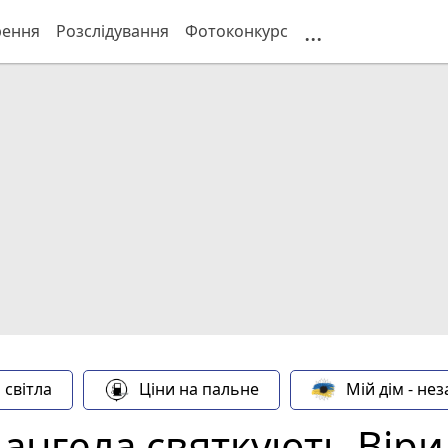
...
рення
Розслідування
Фотоконкурс
 світла
Ціни на пальне
Мій дім - не
 ангела святкують Віри