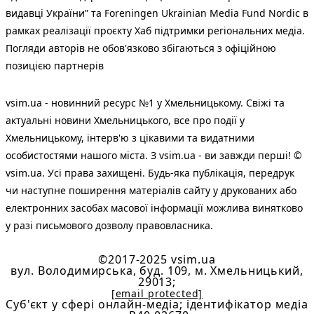
видавці України” та Foreningen Ukrainian Media Fund Nordic в
рамках реалізації проєкту Хаб підтримки регіональних медіа.
Погляди авторів не обов'язково збігаються з офіційною
позицією партнерів
vsim.ua - новинний ресурс №1 у Хмельницькому. Свіжі та
актуальні новини Хмельницького, все про події у
Хмельницькому, інтерв'ю з цікавими та видатними
особистостями нашого міста. З vsim.ua - ви завжди перші! ©
vsim.ua. Усі права захищені. Будь-яка публiкацiя, передрук
чи наступне поширення матеріалів сайту у друкованих або
електронних засобах масової інформації можлива винятково
у разі письмового дозволу правовласника.
©2017-2025 vsim.ua
вул. Володимирська, буд. 109, м. Хмельницький,
29013;
[email protected]
Cуб'єкт у сфері онлайн-медіа; ідентифікатор медіа