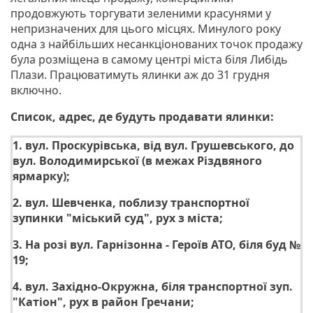
продовжують торгувати зеленими красунями у
непризначених для цього місцях. Минулого року
одна з найбільших несанкціонованих точок продажу
була розміщена в самому центрі міста біля Либідь
Плази. Працюватимуть ялинки аж до 31 грудня
включно.
Список, адрес, де будуть продавати ялинки:
1. вул. Проскурівська, від вул. Грушевського, до
вул. Володимирської (в межах Різдвяного
ярмарку);
2. вул. Шевченка, поблизу транспортної
зупинки "міський суд", рух з міста;
3. На розі вул. Гарнізонна - Героїв АТО, біля буд №
19;
4. вул. Західно-Окружна, біля транспортної зуп.
"Катіон", рух в район Гречани;