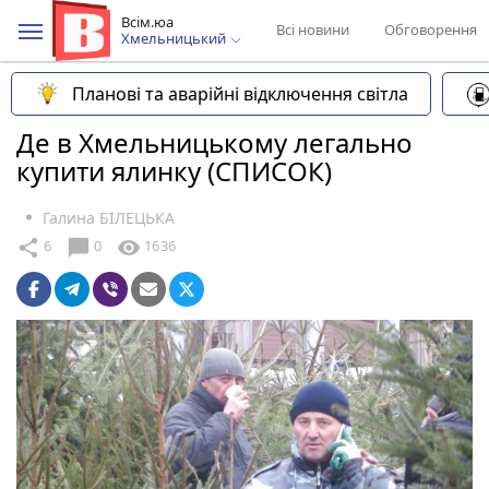
Всім.юа
Всі новини
Обговорення
Хмельницький
Планові та аварійні відключення світла
Де в Хмельницькому легально
купити ялинку (СПИСОК)
Галина БІЛЕЦЬКА
chat_bubble
share
visibility
6
0
1636