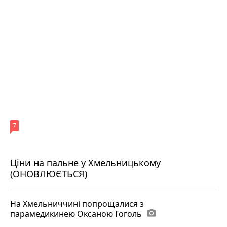
7
Ціни на пальне у Хмельницькому
(ОНОВЛЮЄТЬСЯ)
На Хмельниччині попрощалися з
парамедикинею Оксаною Гоголь
photo_camera