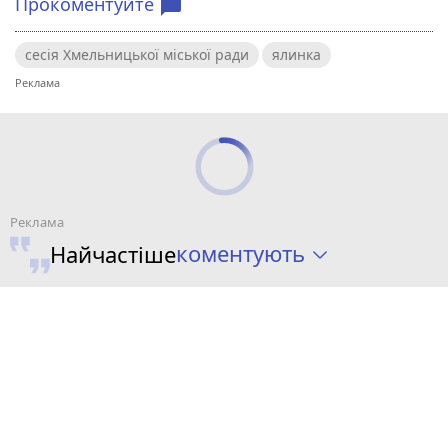
Прокоментуйте
chat_bubble
сесія Хмельницької міської ради
ялинка
коментують
Найчастіше