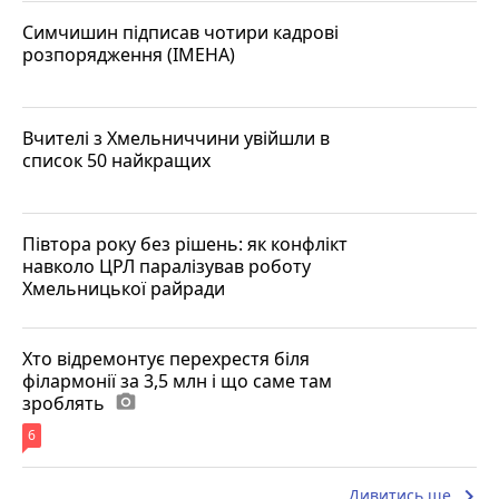
Симчишин підписав чотири кадрові
розпорядження (ІМЕНА)
Вчителі з Хмельниччини увійшли в
список 50 найкращих
Півтора року без рішень: як конфлікт
навколо ЦРЛ паралізував роботу
Хмельницької райради
Хто відремонтує перехрестя біля
філармонії за 3,5 млн і що саме там
зроблять
photo_camera
6
keyboard_arrow_right
Дивитись ще