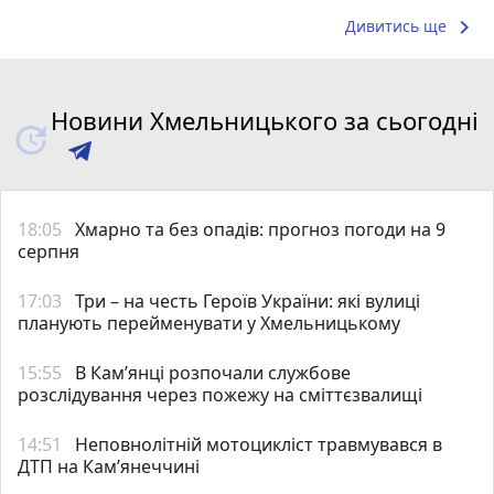
keyboard_arrow_right
Дивитись ще
Новини Хмельницького за сьогодні
18:05
Хмарно та без опадів: прогноз погоди на 9
серпня
17:03
Три – на честь Героїв України: які вулиці
планують перейменувати у Хмельницькому
15:55
В Кам’янці розпочали службове
розслідування через пожежу на сміттєзвалищі
14:51
Неповнолітній мотоцикліст травмувався в
ДТП на Кам’янеччині