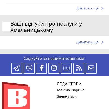
keyboard_arrow_right
Дивитись ще
Ваші відгуки про послуги у
Хмельницькому
keyboard_arrow_right
Дивитись ще
Слідкуйте за нашими новинами
РЕДАКТОРИ
Максим Фарина
Звернутися