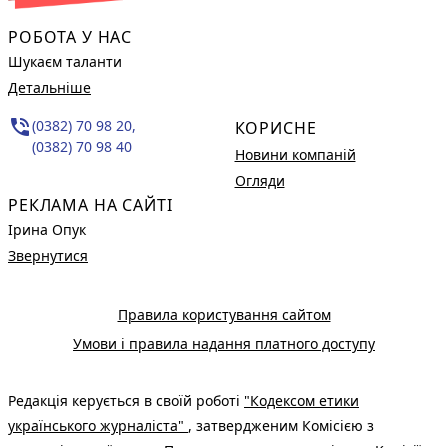
РОБОТА У НАС
Шукаєм таланти
Детальніше
phone_in_talk
(0382) 70 98 20,
КОРИСНЕ
(0382) 70 98 40
Новини компаній
Огляди
РЕКЛАМА НА САЙТІ
Ірина Опук
Звернутися
Правила користування сайтом
Умови і правила надання платного доступу
Редакція керується в своїй роботі
"Кодексом етики
українського журналіста"
, затвердженим Комісією з