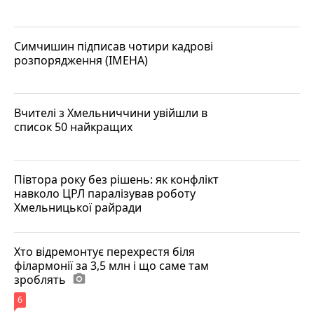
Симчишин підписав чотири кадрові
розпорядження (ІМЕНА)
Вчителі з Хмельниччини увійшли в
список 50 найкращих
Півтора року без рішень: як конфлікт
навколо ЦРЛ паралізував роботу
Хмельницької райради
Хто відремонтує перехрестя біля
філармонії за 3,5 млн і що саме там
зроблять
photo_camera
6