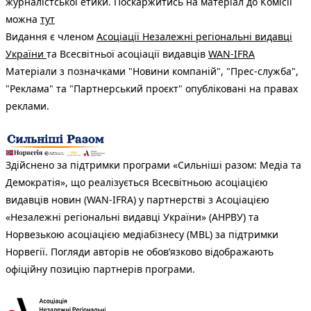
журналістської етики. Поскаржитись на матеріал до Комісії
можна
тут
Видання є членом
Асоціації Незалежні регіональні видавці
України
та Всесвітньої асоціації видавців
WAN-IFRA
Матеріали з позначками "Новини компаній", "Прес-служба",
"Реклама" та "Партнерський проєкт" опубліковані на правах
реклами.
Здійснено за підтримки програми «Сильніші разом: Медіа та
Демократія», що реалізується Всесвітньою асоціацією
видавців новин (WAN-IFRA) у партнерстві з Асоціацією
«Незалежні регіональні видавці України» (АНРВУ) та
Норвезькою асоціацією медіабізнесу (MBL) за підтримки
Норвегії. Погляди авторів не обов’язково відображають
офіційну позицію партнерів програми.