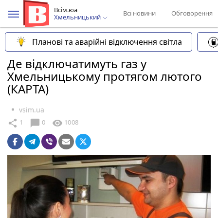
Всім.юа
Всі новини
Обговорення
Хмельницький
Планові та аварійні відключення світла
Де відключатимуть газ у
Хмельницькому протягом лютого
(КАРТА)
vsim.ua
chat_bubble
share
visibility
1
0
1008