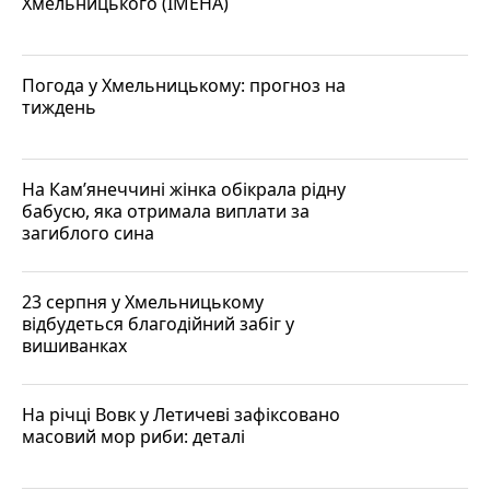
Хмельницького (ІМЕНА)
Погода у Хмельницькому: прогноз на
тиждень
На Кам’янеччині жінка обікрала рідну
бабусю, яка отримала виплати за
загиблого сина
23 серпня у Хмельницькому
відбудеться благодійний забіг у
вишиванках
На річці Вовк у Летичеві зафіксовано
масовий мор риби: деталі