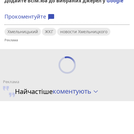
Додайте Всім.юа до вибраних джерел у
Google
Прокоментуйте
chat_bubble
Хмельницький
ЖКГ
новости Хмельницкого
коментують
Найчастіше