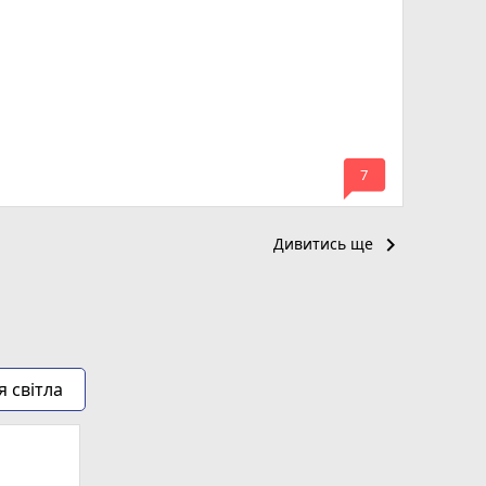
mode_comment
7
keyboard_arrow_right
Дивитись ще
я світла