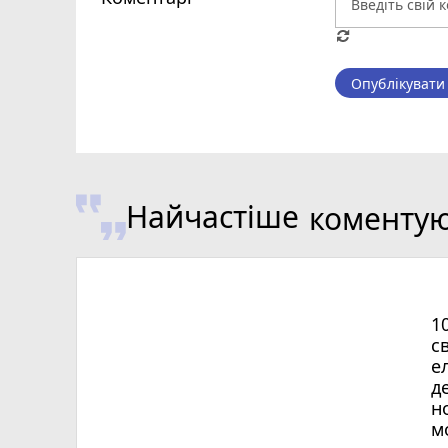
Опублікувати
Найчастіше
коменту
1
с
е
д
н
м