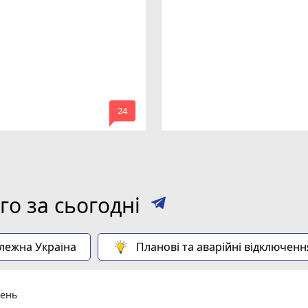
мельницького
mode_comment
24
о за сьогодні
алежна Україна
Планові та аварійні відключенн
день