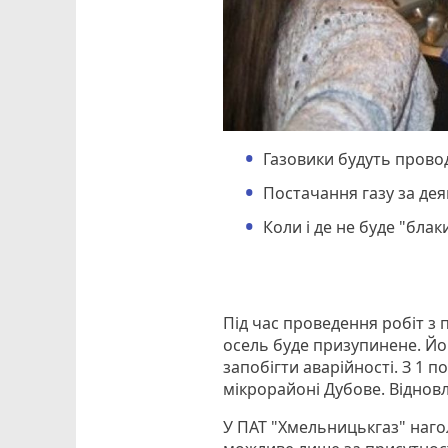
Газовики будуть прово
Постачання газу за де
Коли і де не буде "бла
Під час проведення робіт з
осель буде призупинене. Йог
запобігти аварійності. З 1
мікрорайоні Дубове. Віднов
У ПАТ "Хмельницькгаз" наго