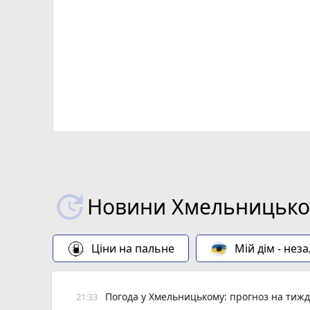
Х
Новини Хмельницьког
Ціни на пальне
Мій дім - нез
Погода у Хмельницькому: прогноз на тиж
21:33