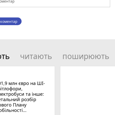
 коментар
ють
читають
поширюють
01,9 млн євро на ШІ-
вітлофори,
лектробуси та інше:
етальний розбір
ового Плану
обільності