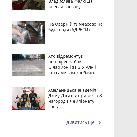
Владислава Фалюша
внесли заставу
На Озерній тимчасово не
буде води (АДРЕСИ)
Хто відремонтує
перехрестя біля
філармонії за 3,5 млн і
що саме там зроблять
Хмельницька академія
Джиу-Джитсу привезла 8
нагород з чемпіонату
світу
keyboard_arrow_right
Дивитись ще