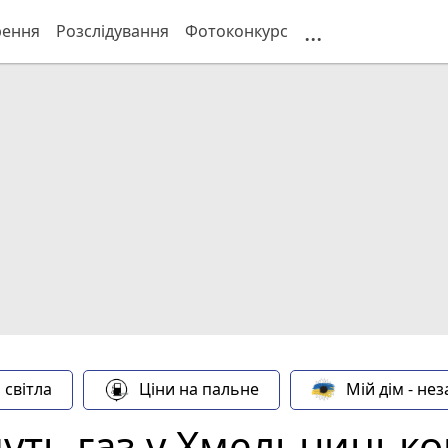
...
рення
Розслідування
Фотоконкурс
 світла
Ціни на пальне
Мій дім - не
уть газ у Хмельницько