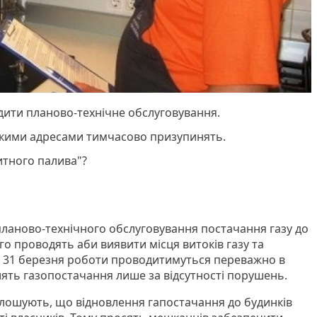
дити планово-технічне обслуговування.
якими адресами тимчасово призупинять.
китного палива"?
 планово-технічного обслуговування постачання газу до
о проводять аби виявити місця витоків газу та
 по 31 березня роботи проводитимуться переважно в
лять газопостачання лише за відсутності порушень.
лошують, що відновлення гапостачання до будинків