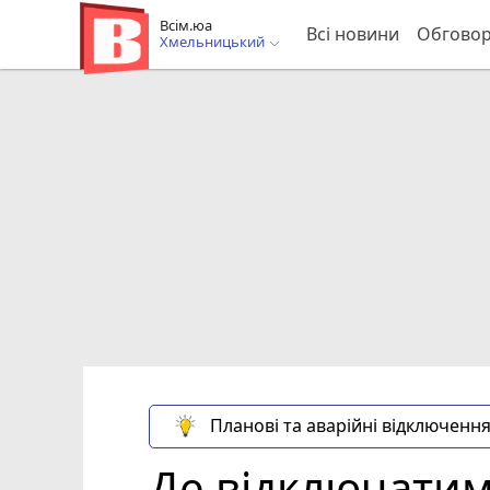
Всім.юа
Всі новини
Обгово
Хмельницький
Планові та аварійні відключення
Де відключатим