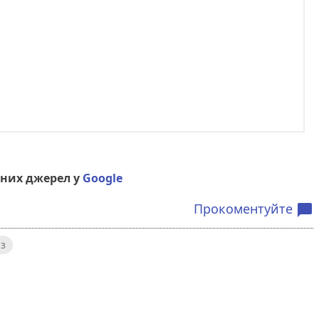
них джерел у
Google
Прокоментуйте
chat_bubble
з