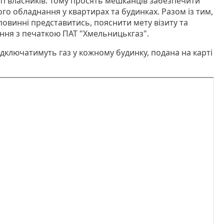
і власників. Тому просять мешканців забезпечити
ого обладнання у квартирах та будинках. Разом із тим,
овинні представитись, пояснити мету візиту та
ння з печаткою ПАТ "Хмельницькгаз".
відключатимуть газ у кожному будинку, подана на карті