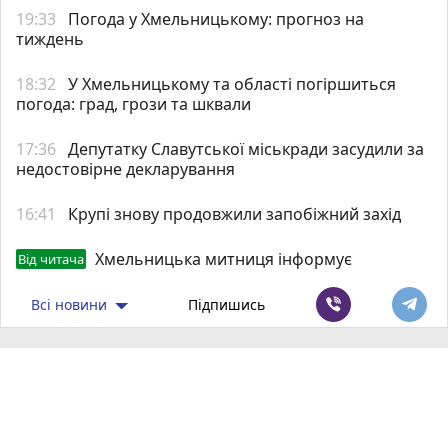
19:33
Погода у Хмельницькому: прогноз на
тиждень
18:32
У Хмельницькому та області погіршиться
погода: град, грози та шквали
17:36
Депутатку Славутської міськради засудили за
недостовірне декларування
16:41
Крупі знову продовжили запобіжний захід
Хмельницька митниця інформує
Від читача
Всі новини
Підпишись