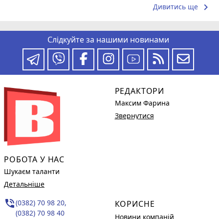
keyboard_arrow_right
Дивитись ще
Слідкуйте за нашими новинами
РЕДАКТОРИ
Максим Фарина
Звернутися
РОБОТА У НАС
Шукаєм таланти
Детальніше
phone_in_talk
(0382) 70 98 20,
КОРИСНЕ
(0382) 70 98 40
Новини компаній