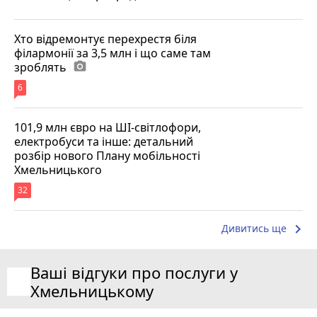
Хто відремонтує перехрестя біля
філармонії за 3,5 млн і що саме там
зроблять
photo_camera
6
101,9 млн євро на ШІ-світлофори,
електробуси та інше: детальний
розбір нового Плану мобільності
Хмельницького
32
keyboard_arrow_right
Дивитись ще
Ваші відгуки про послуги у
Хмельницькому