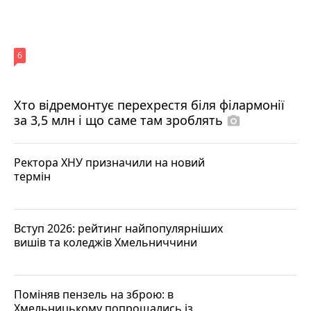
6
Хто відремонтує перехрестя біля філармонії
за 3,5 млн і що саме там зроблять
photo_camera
Ректора ХНУ призначили на новий
термін
Вступ 2026: рейтинг найпопулярніших
вишів та коледжів Хмельниччини
Поміняв пензель на зброю: в
Хмельницькому попрощались із