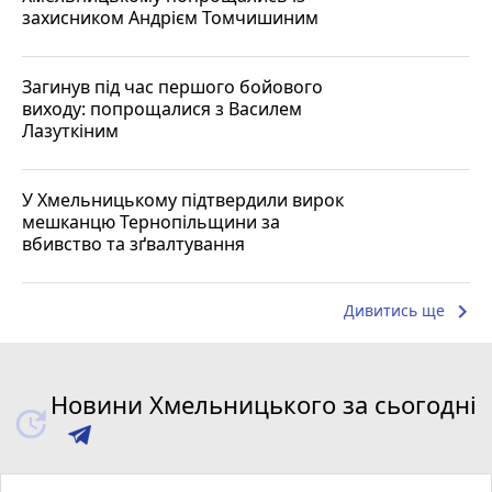
захисником Андрієм Томчишиним
Загинув під час першого бойового
виходу: попрощалися з Василем
Лазуткіним
У Хмельницькому підтвердили вирок
мешканцю Тернопільщини за
вбивство та зґвалтування
keyboard_arrow_right
Дивитись ще
Новини Хмельницького за сьогодні