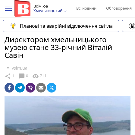
Всім.юа
Всі новини
Обговорення
Хмельницький
Планові та аварійні відключення світла
Директором хмельницького
музею стане 33-річний Віталій
Савін
vsim.ua
chat_bubble
share
visibility
1
0
711