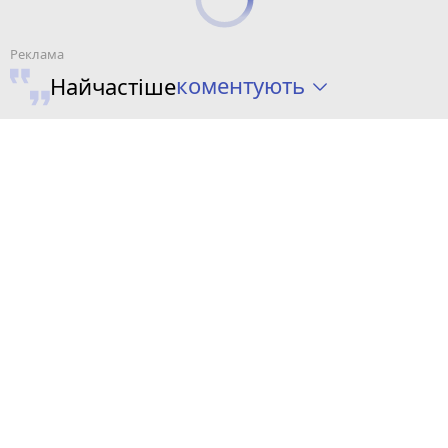
коментують
Найчастіше