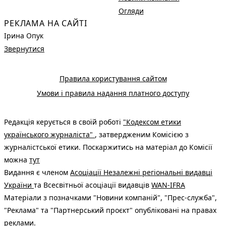
Огляди
РЕКЛАМА НА САЙТІ
Ірина Опук
Звернутися
Правила користування сайтом
Умови і правила надання платного доступу
Редакція керується в своїй роботі
"Кодексом етики
українського журналіста"
, затвердженим Комісією з
журналістської етики. Поскаржитись на матеріал до Комісії
можна
тут
Видання є членом
Асоціації Незалежні регіональні видавці
України
та Всесвітньої асоціації видавців
WAN-IFRA
Матеріали з позначками "Новини компаній", "Прес-служба",
"Реклама" та "Партнерський проєкт" опубліковані на правах
реклами.