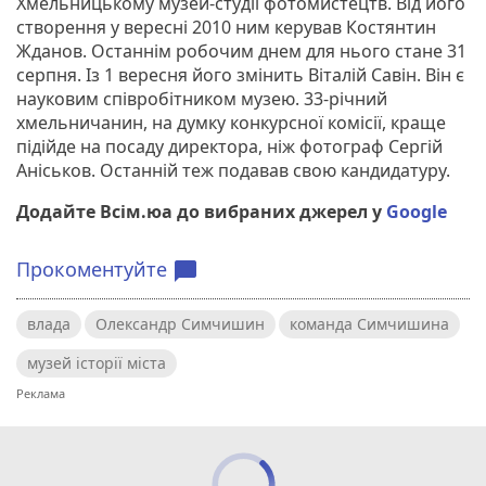
Хмельницькому музей-студії фотомистецтв. Від його
створення у вересні 2010 ним керував Костянтин
Жданов. Останнім робочим днем для нього стане 31
серпня. Із 1 вересня його змінить Віталій Савін. Він є
науковим співробітником музею. 33-річний
хмельничанин, на думку конкурсної комісії, краще
підійде на посаду директора, ніж фотограф Сергій
Аніськов. Останній теж подавав свою кандидатуру.
Додайте Всім.юа до вибраних джерел у
Google
Прокоментуйте
chat_bubble
влада
Олександр Симчишин
команда Симчишина
музей історії міста