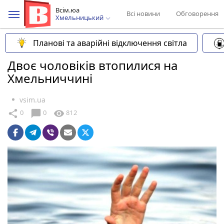
Всім.юа
Всі новини
Обговорення
Хмельницький
Планові та аварійні відключення світла
Двоє чоловіків втопилися на
Хмельниччині
vsim.ua
chat_bubble
share
visibility
0
0
812