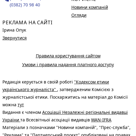
(0382) 70 98 40
Новини компаній
Огляди
РЕКЛАМА НА САЙТІ
Ірина Опук
Звернутися
Правила користування сайтом
Умови і правила надання платного доступу
Редакція керується в своїй роботі
"Кодексом етики
українського журналіста"
, затвердженим Комісією з
журналістської етики. Поскаржитись на матеріал до Комісії
можна
тут
Видання є членом
Асоціації Незалежні регіональні видавці
України
та Всесвітньої асоціації видавців
WAN-IFRA
Матеріали з позначками "Новини компаній", "Прес-служба",
"Реклама" та "Партнерський проєкт" опубліковані на правах