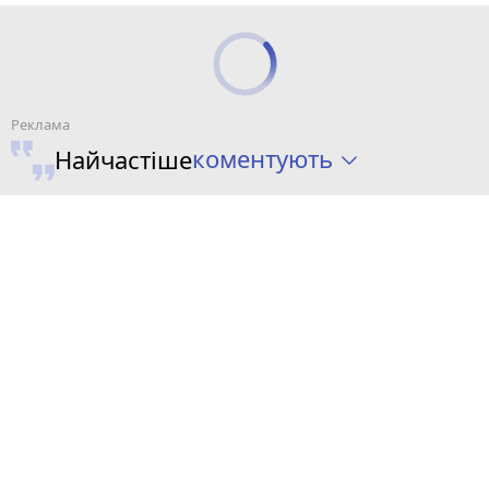
коментують
Найчастіше