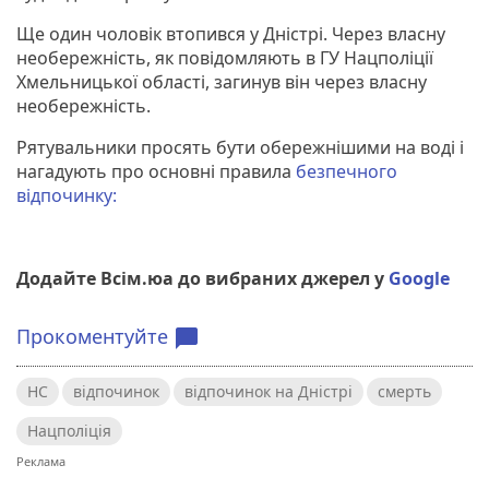
Ще один чоловік втопився у Дністрі. Через власну
необережність, як повідомляють в ГУ Нацполіції
Хмельницької області, загинув він через власну
необережність.
Рятувальники просять бути обережнішими на воді і
нагадують про основні правила
безпечного
відпочинку:
Додайте Всім.юа до вибраних джерел у
Google
Прокоментуйте
chat_bubble
НС
відпочинок
відпочинок на Дністрі
смерть
Нацполіція