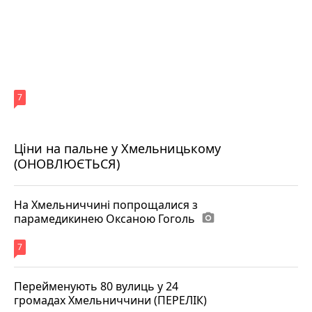
7
Ціни на пальне у Хмельницькому
(ОНОВЛЮЄТЬСЯ)
На Хмельниччині попрощалися з
парамедикинею Оксаною Гоголь
photo_camera
7
Перейменують 80 вулиць у 24
громадах Хмельниччини (ПЕРЕЛІК)