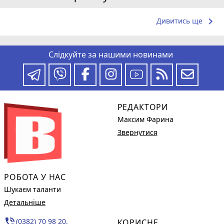
keyboard_arrow_right
Дивитись ще
Слідкуйте за нашими новинами
РЕДАКТОРИ
Максим Фарина
Звернутися
РОБОТА У НАС
Шукаєм таланти
Детальніше
phone_in_talk
(0382) 70 98 20,
КОРИСНЕ