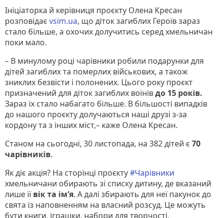
Ініціаторка й керівниця проєкту Олена Кресан
розповідає
vsim.ua
, що діток загиблих Героїв зараз
стало більше, а охочих долучитись серед хмельничан
поки мало.
– В минулому році чарівники робили подарунки для
дітей загиблих та померлих військових, а також
зниклих безвісти і полонених. Цього року проєкт
призначений для діток загиблих воїнів
до 15 років.
Зараз їх стало набагато більше. В більшості випадків
до нашого проєкту долучаються наші друзі з-за
кордону та з інших міст,– каже Олена Кресан.
Станом на сьогодні, 30 листопада, на 382 дітей є
70
чарівників
.
Як діє акція? На сторінці проєкту
#Чарівники
хмельничани обирають зі списку дитину, де вказаний
лише її
вік та ім’я
. А далі збирають для неї пакунок до
свята із наповненням на власний розсуд. Це можуть
бути книги, іграшки, набори для творчості,