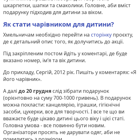
шкарпетки, шапки та смаколики. Головне, аби вміст
подарунку підходив для дитини за віком.
Як стати чарівником для дитини?
Хмельничам необхідно перейти на
сторінку
проєкту,
де є детальний опис того, як долучитись до акції.
Під закріпленим постом йдіть у коментарі, де буде
вказано номер, ім’я та вік дитини.
До прикладу, Сергій, 2012 рік. Пишіть у коментарях: «Я
його чарівник».
А далі
до 20 грудня
слід зібрати подарунок
(орієнтовно на суму 700-1000 гривень). В подарунок
можна покласти: канцелярію, іграшки, гігієнічні
засоби, цукерки, все для творчості. І все те що ви
вважаєте буде цікаво дитині цього віку і цієї статі.
Головна умова - все повинно бути новим.
Організатори просять не дарувати одяг, аби не
помилитись з розміром.