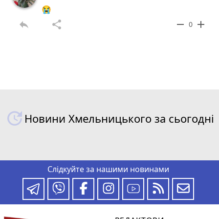
😭
reply
share
remove
add
0
Новини Хмельницького за сьогодні
Слідкуйте за нашими новинами