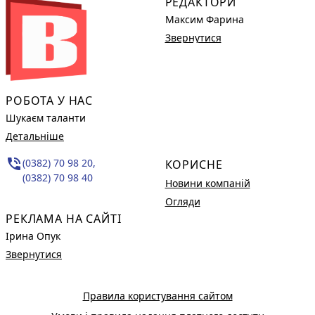
РЕДАКТОРИ
Максим Фарина
Звернутися
РОБОТА У НАС
Шукаєм таланти
Детальніше
phone_in_talk
(0382) 70 98 20,
КОРИСНЕ
(0382) 70 98 40
Новини компаній
Огляди
РЕКЛАМА НА САЙТІ
Ірина Опук
Звернутися
Правила користування сайтом