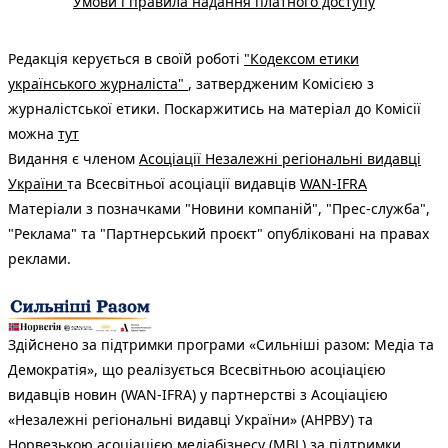
Умови і правила надання платного доступу
Редакція керується в своїй роботі
"Кодексом етики
українського журналіста"
, затвердженим Комісією з
журналістської етики. Поскаржитись на матеріал до Комісії
можна
тут
Видання є членом
Асоціації Незалежні регіональні видавці
України
та Всесвітньої асоціації видавців
WAN-IFRA
Матеріали з позначками "Новини компаній", "Прес-служба",
"Реклама" та "Партнерський проєкт" опубліковані на правах
реклами.
Здійснено за підтримки програми «Сильніші разом: Медіа та
Демократія», що реалізується Всесвітньою асоціацією
видавців новин (WAN-IFRA) у партнерстві з Асоціацією
«Незалежні регіональні видавці України» (АНРВУ) та
Норвезькою асоціацією медіабізнесу (MBL) за підтримки