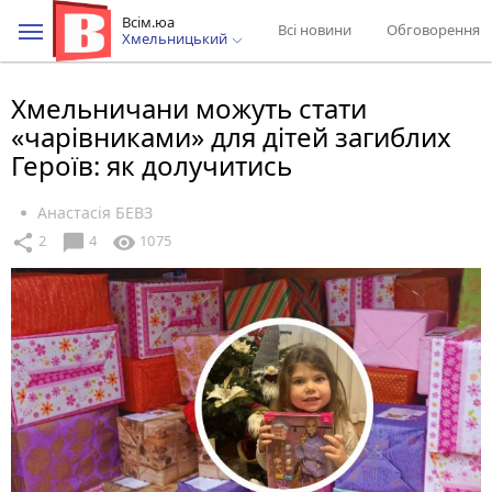
Всім.юа
Всі новини
Обговорення
Хмельницький
Хмельничани можуть стати
«чарівниками» для дітей загиблих
Героїв: як долучитись
Анастасія БЕВЗ
chat_bubble
share
visibility
2
4
1075