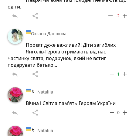
Наврятчи вони там голодні і не мають що
одіти.
reply
share
remove
add
-2
Оксана Данілова
Проєкт дуже важливий! Діти загиблих
Янголів-Героїв отримають від нас
частинку свята, подарунок, який не встиг
подарувати батько...
reply
share
remove
add
1
Nataliia
Вічна і Світла пам'ять Героям України
reply
share
remove
add
0
Nataliia