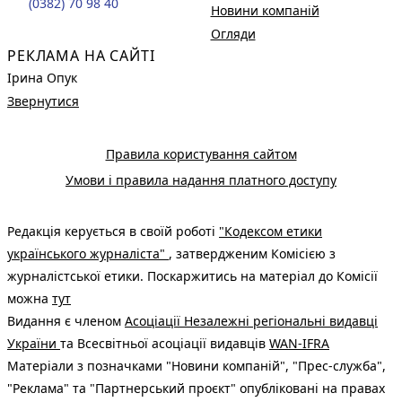
(0382) 70 98 40
Новини компаній
Огляди
РЕКЛАМА НА САЙТІ
Ірина Опук
Звернутися
Правила користування сайтом
Умови і правила надання платного доступу
Редакція керується в своїй роботі
"Кодексом етики
українського журналіста"
, затвердженим Комісією з
журналістської етики. Поскаржитись на матеріал до Комісії
можна
тут
Видання є членом
Асоціації Незалежні регіональні видавці
України
та Всесвітньої асоціації видавців
WAN-IFRA
Матеріали з позначками "Новини компаній", "Прес-служба",
"Реклама" та "Партнерський проєкт" опубліковані на правах