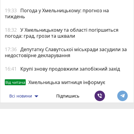
19:33
Погода у Хмельницькому: прогноз на
тиждень
18:32
У Хмельницькому та області погіршиться
погода: град, грози та шквали
17:36
Депутатку Славутської міськради засудили за
недостовірне декларування
16:41
Крупі знову продовжили запобіжний захід
Хмельницька митниця інформує
Від читача
Всі новини
Підпишись