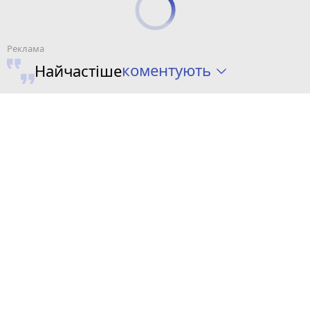
коментують
Найчастіше