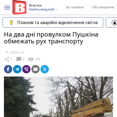
Всім.юа
Всі новини
Обговорення
Хмельницький
Планові та аварійні відключення світла
На два дні провулком Пушкіна
обмежать рух транспорту
vsim.ua
chat_bubble
share
visibility
0
0
244