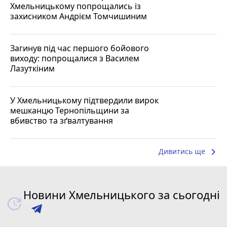
Хмельницькому попрощались із
захисником Андрієм Томчишиним
Загинув під час першого бойового
виходу: попрощалися з Василем
Лазуткіним
У Хмельницькому підтвердили вирок
мешканцю Тернопільщини за
вбивство та зґвалтування
keyboard_arrow_right
Дивитись ще
Новини Хмельницького за сьогодні