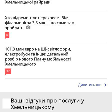
Хмельницької райради
Хто відремонтує перехрестя біля
філармонії за 3,5 млн і що саме там
зроблять
photo_camera
6
101,9 млн євро на ШІ-світлофори,
електробуси та інше: детальний
розбір нового Плану мобільності
Хмельницького
32
keyboard_arrow_right
Дивитись ще
Ваші відгуки про послуги у
Хмельницькому