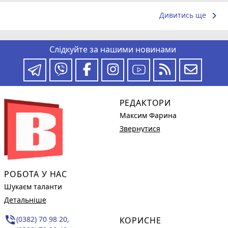
keyboard_arrow_right
Дивитись ще
Слідкуйте за нашими новинами
РЕДАКТОРИ
Максим Фарина
Звернутися
РОБОТА У НАС
Шукаєм таланти
Детальніше
phone_in_talk
(0382) 70 98 20,
КОРИСНЕ