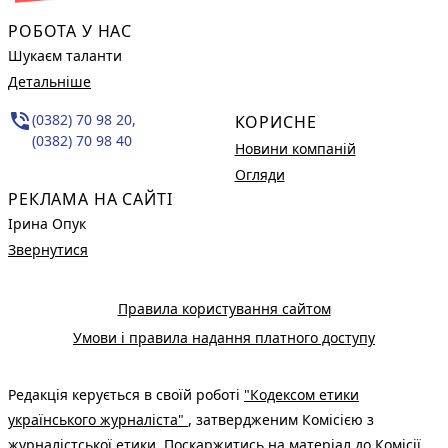
РОБОТА У НАС
Шукаєм таланти
Детальніше
phone_in_talk
(0382) 70 98 20,
КОРИСНЕ
(0382) 70 98 40
Новини компаній
Огляди
РЕКЛАМА НА САЙТІ
Ірина Опук
Звернутися
Правила користування сайтом
Умови і правила надання платного доступу
Редакція керується в своїй роботі
"Кодексом етики
українського журналіста"
, затвердженим Комісією з
журналістської етики. Поскаржитись на матеріал до Комісії