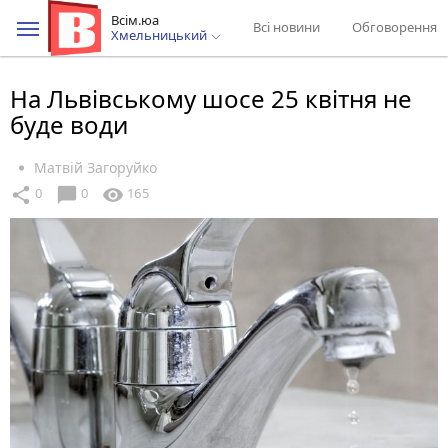
Всім.юа
Всі новини
Обговорення
Хмельницький
На Львівському шосе 25 квітня не
буде води
Матвій Загоруйко
chat_bubble
share
visibility
0
0
165