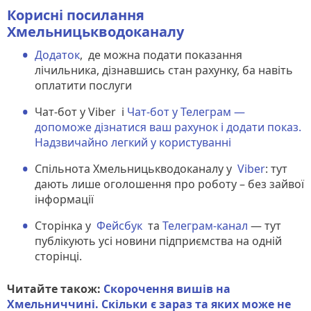
Корисні посилання
Хмельницькводоканалу
Додаток
, де можна подати показання
лічильника, дізнавшись стан рахунку, ба навіть
оплатити послуги
Чат-бот у Viber і
Чат-бот у Телеграм —
допоможе дізнатися ваш рахунок і додати показ.
Надзвичайно легкий у користуванні
Спільнота Хмельницькводоканалу у
Viber
: тут
дають лише оголошення про роботу – без зайвої
інформації
Сторінка у
Фейсбук
та
Телеграм-канал
— тут
публікують усі новини підприємства на одній
сторінці.
Читайте також:
Скорочення вишів на
Хмельниччині. Скільки є зараз та яких може не