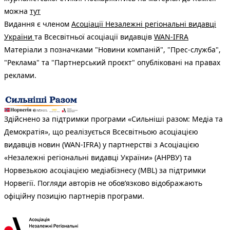
можна
тут
Видання є членом
Асоціації Незалежні регіональні видавці
України
та Всесвітньої асоціації видавців
WAN-IFRA
Матеріали з позначками "Новини компаній", "Прес-служба",
"Реклама" та "Партнерський проєкт" опубліковані на правах
реклами.
Здійснено за підтримки програми «Сильніші разом: Медіа та
Демократія», що реалізується Всесвітньою асоціацією
видавців новин (WAN-IFRA) у партнерстві з Асоціацією
«Незалежні регіональні видавці України» (АНРВУ) та
Норвезькою асоціацією медіабізнесу (MBL) за підтримки
Норвегії. Погляди авторів не обов’язково відображають
офіційну позицію партнерів програми.