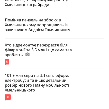
Хмельницької райради
Поміняв пензель на зброю: в
Хмельницькому попрощались із
захисником Андрієм Томчишиним
Хто відремонтує перехрестя біля
філармонії за 3,5 млн і що саме там
зроблять
photo_camera
5
101,9 млн євро на ШІ-світлофори,
електробуси та інше: детальний
розбір нового Плану мобільності
Хмельницького
31