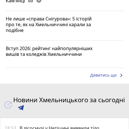
Камʼянці
photo_camera
play_circle_filled
Не лише «справа Снігурова»: 5 історій
про те, як на Хмельниччині карали за
подібне
Вступ 2026: рейтинг найпопулярніших
вишів та коледжів Хмельниччини
keyboard_arrow_right
Дивитись ще
Новини Хмельницького за сьогодні
18:53
В лісосмузі у Нетішині виявили тіло