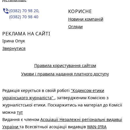
phone_in_talk
(0382) 70 98 20,
КОРИСНЕ
(0382) 70 98 40
Новини компаній
Огляди
РЕКЛАМА НА САЙТІ
Ірина Опук
Звернутися
Правила користування сайтом
Умови і правила надання платного доступу
Редакція керується в своїй роботі
"Кодексом етики
українського журналіста"
, затвердженим Комісією з
журналістської етики. Поскаржитись на матеріал до Комісії
можна
тут
Видання є членом
Асоціації Незалежні регіональні видавці
України
та Всесвітньої асоціації видавців
WAN-IFRA