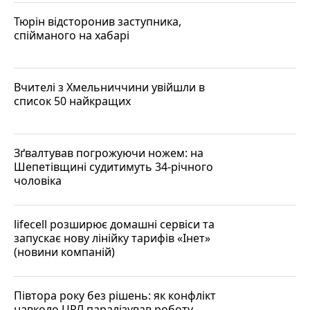
Тюрін відсторонив заступника,
спійманого на хабарі
Вчителі з Хмельниччини увійшли в
список 50 найкращих
Зґвалтував погрожуючи ножем: на
Шепетівщині судитимуть 34-річного
чоловіка
lifecell розширює домашні сервіси та
запускає нову лінійку тарифів «Інет»
(новини компаній)
Півтора року без рішень: як конфлікт
навколо ЦРЛ паралізував роботу