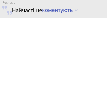
коментують
Найчастіше