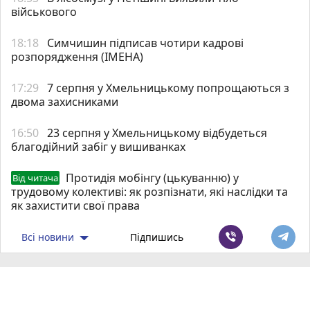
військового
18:18
Симчишин підписав чотири кадрові
розпорядження (ІМЕНА)
17:29
7 серпня у Хмельницькому попрощаються з
двома захисниками
16:50
23 серпня у Хмельницькому відбудеться
благодійний забіг у вишиванках
Протидія мобінгу (цькуванню) у
Від читача
трудовому колективі: як розпізнати, які наслідки та
як захистити свої права
Всі новини
Підпишись