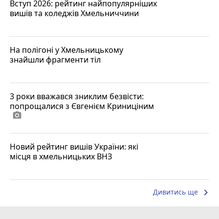
Вступ 2026: рейтинг найпопулярніших
вишів та коледжів Хмельниччини
На полігоні у Хмельницькому
знайшли фрагменти тіл
3 роки вважався зниклим безвісти:
попрощалися з Євгенієм Криниціним
photo_camera
Новий рейтинг вишів України: які
місця в хмельницьких ВНЗ
keyboard_arrow_right
Дивитись ще