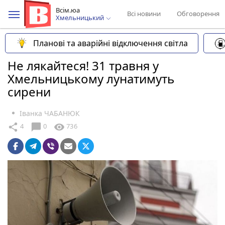
Всім.юа
Всі новини
Обговорення
Хмельницький
Планові та аварійні відключення світла
Не лякайтеся! 31 травня у
Хмельницькому лунатимуть
сирени
Іванка ЧАБАНЮК
chat_bubble
share
visibility
4
0
736