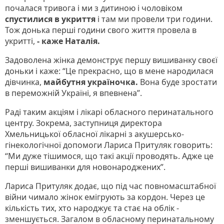
почалася тривога і ми з дитиною і чоловіком
спустилися в укриття
і там ми провели три години.
Тож донька перші години свого життя провела в
укритті,
- каже Наталія.
Задоволена жінка демонструє першу вишиванку своєї
доньки і каже: “Це прекрасно, що в мене народилася
дівчинка,
майбутня україночка.
Вона буде зростати
в переможній Україні, я впевнена”.
Раді таким акціям і лікарі обласного перинатального
центру. Зокрема, заступниця директора
Хмельницької обласної лікарні з акушерсько-
гінекологічної допомоги Лариса Притуляк говорить:
“Ми дуже тішимося, що такі акції проводять. Адже це
перші вишиванки для новонароджених”.
Лариса Притуляк додає, що під час повномасштабної
війни чимало жінок емігрують за кордон. Через це
кількість тих, хто народжує та стає на облік -
зменшується. Загалом в обласному перинатальному