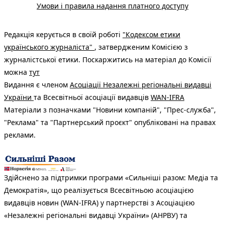
Умови і правила надання платного доступу
Редакція керується в своїй роботі
"Кодексом етики
українського журналіста"
, затвердженим Комісією з
журналістської етики. Поскаржитись на матеріал до Комісії
можна
тут
Видання є членом
Асоціації Незалежні регіональні видавці
України
та Всесвітньої асоціації видавців
WAN-IFRA
Матеріали з позначками "Новини компаній", "Прес-служба",
"Реклама" та "Партнерський проєкт" опубліковані на правах
реклами.
Здійснено за підтримки програми «Сильніші разом: Медіа та
Демократія», що реалізується Всесвітньою асоціацією
видавців новин (WAN-IFRA) у партнерстві з Асоціацією
«Незалежні регіональні видавці України» (АНРВУ) та