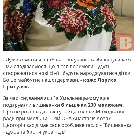
- Дуже хочеться, щоб народжуваність збільшувалася.
І ми сподіваємося що після перемоги будуть
створюватися нові сім’ї і будуть народжуватися дітки.
Бо це майбутнє нашої держави,
- каже Лариса
Притуляк.
За час існування акції в Хмельницькому вже
подарували вишиванки
більше як 200 малюкам.
Про це розповідає заступниця голови Молодіжної
ради при Хмельницькій ОВА Анастасія Козак.
Цьогоріч захід має своє особливе гасло - “Вишиванка
- духовна броня українців”.