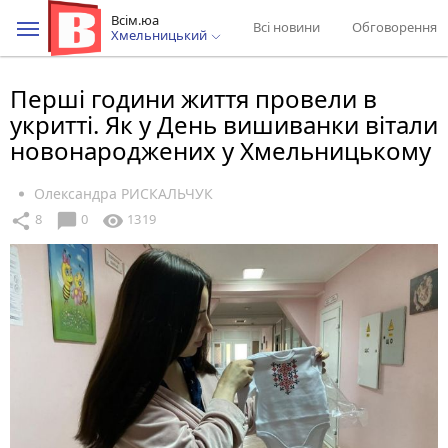
Всім.юа
Всі новини
Обговорення
Хмельницький
Перші години життя провели в
укритті. Як у День вишиванки вітали
новонароджених у Хмельницькому
Олександра РИСКАЛЬЧУК
chat_bubble
share
visibility
8
0
1319