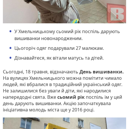
У Хмельницькому сьомий рік поспіль дарують
вишиванки новонародженим.
Цьогоріч одяг подарували 27 малюкам.
Дізнавайтеся, як вітали матусь та дітей.
Сьогодні, 18 травня, відзначають
День вишиванки.
На вулицях Хмельницького можна помітити чимало
людей, які вбралися в традиційний український одяг.
Не залишилися без уваги й діти, які народилися
напередодні свята. Вже
сьомий рік
поспіль їм у цей
день дарують вишиванки. Акцію започаткувала
ініціативна молодь міста ще у 2016 році.