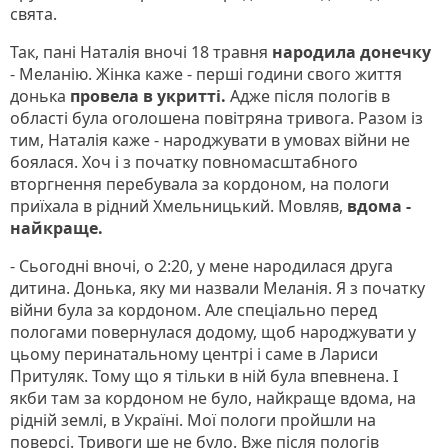
свята.
Так, пані Наталія вночі 18 травня
народила донечку
- Меланію. Жінка каже - перші години свого життя
донька
провела в укритті.
Адже після пологів в
області була оголошена повітряна тривога. Разом із
тим, Наталія каже - народжувати в умовах війни не
боялася. Хоч і з початку повномасштабного
вторгнення перебувала за кордоном, на пологи
приїхала в рідний Хмельницький. Мовляв,
вдома -
найкраще.
- Сьогодні вночі, о 2:20, у мене народилася друга
дитина. Донька, яку ми назвали Меланія. Я з початку
війни була за кордоном. Але спеціально перед
пологами повернулася додому, щоб народжувати у
цьому перинатальному центрі і саме в Лариси
Притуляк. Тому що я тільки в ній була впевнена. І
якби там за кордоном не було, найкраще вдома, на
рідній землі, в Україні. Мої пологи пройшли на
поверсі. Тривоги ше не було. Вже після пологів