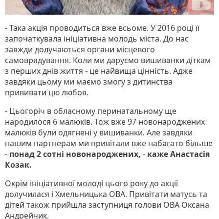
- Така акція проводиться вже всьоме. У 2016 році її
започаткувала ініціативна молодь міста. До нас
завжди долучаються органи місцевого
самоврядування. Коли ми даруємо вишиванки діткам
з перших днів життя - це найвища цінність. Адже
завдяки цьому ми маємо змогу з дитинства
прививати цю любов.
- Цьогоріч в обласному перинатальному ще
народилося 6 малюків. Тож вже 97 новонароджених
малюків були одягнені у вишиванки. Але завдяки
нашим партнерам ми привітали вже набагато більше
-
понад 2 сотні новонароджених,
-
каже Анастасія
Козак.
Окрім ініціативної молоді цього року до акції
долучилася і Хмельницька ОВА. Привітати матусь та
дітей також прийшла заступниця голови ОВА Оксана
Андрейчик.