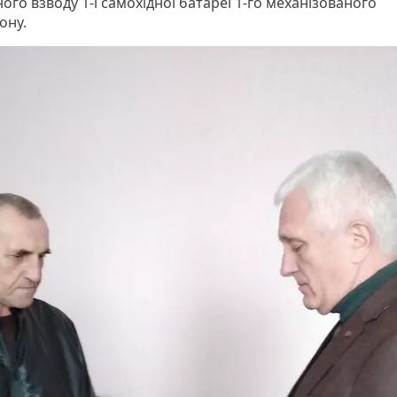
ого взводу 1-ї самохідної батареї 1-го механізованого
ону.