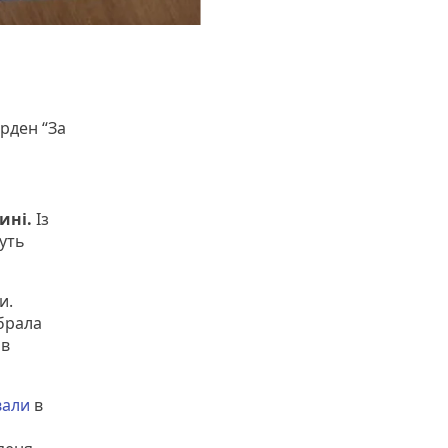
рден “За
ині.
Із
жуть
и.
абрала
в
вали
в