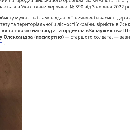
ий нагородив військового орденом “За мужність” ІІІ сту
йдеться в Указі глави держави № 390 від 3 червня 2022 р
бисту мужність і самовіддані дії, виявлені в захисті дер
тету та територіальної цілісності України, вірність війсь
, постановляю
нагородити орденом «За мужність» ІІІ 
у Олександра (посмертно)
— старшого солдата, — заз
ті
.