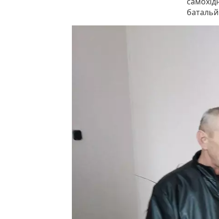
самохідн
батальй