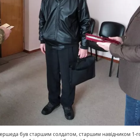
ершеда був старшим солдатом, старшим навідником 1-г