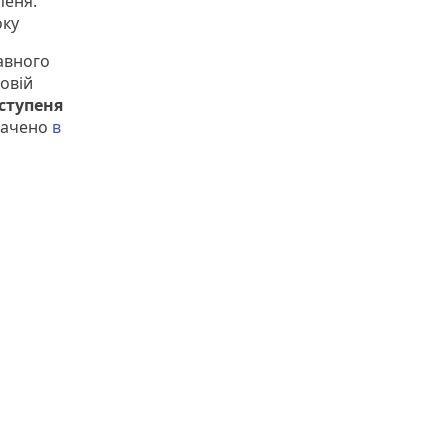
пеня.
оку
жавного
ковій
ступеня
начено
в