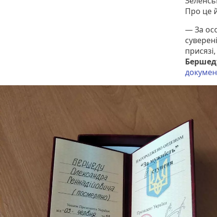
Зеленськ
Про це 
— За осо
суверені
присязі
Бершед
докумен