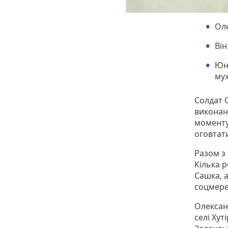
Ол
Він
Юна
муж
Солдат 
виконан
моменту 
оговтати
Разом з
Кілька р
Сашка, 
соцмер
Олексан
селі Ху