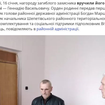
, 16 січня, нагороду загиблого захисника
вручили його
ві
— Геннадію Васильовичу. Орден родинні передав пер
ик голови районної державної адміністрації Богдан Марш
ик начальника Шепетівського районного територіально
комплектування та соціальної підтримки підполковник Ві
ць, повідомляють в
районній адміністрації
.