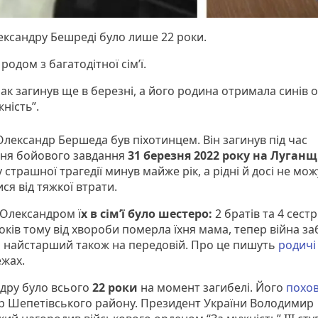
ександру Бешреді було лише 22 роки.
 родом з багатодітної сім’ї.
к загинув ще в березні, а його родина отримала синів о
ність”.
Олександр Бершеда був піхотинцем. Він загинув під час
ня бойового завдання
31 березня 2022 року на Луганщ
страшної трагедії минув майже рік, а рідні й досі не мо
ся від тяжкої втрати.
 Олександром ї
х в сім’ї було шестеро:
2 братів та 4 сестр
оків тому від хвороби померла їхня мама, тепер війна з
а найстарший також на передовій. Про це пишуть
родичі
ежах.
дру було всього
22 роки
на момент загибелі. Його
похо
тір Шепетівського району. Президент України Володимир