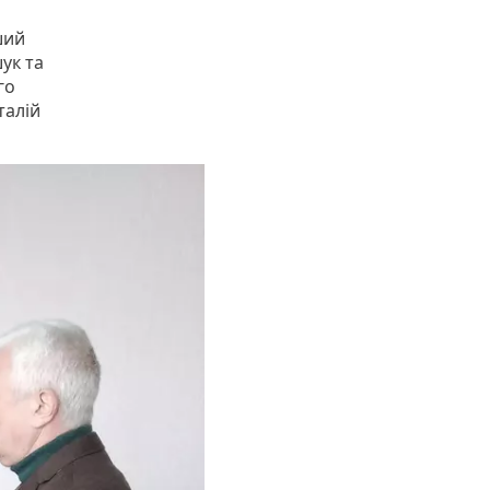
ший
ук та
го
талій