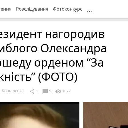
...
рення
Розслідування
Фотоконкурс
езидент нагородив
иблого Олександра
ршеду орденом “За
ність” (ФОТО)
 Кошарська
chat_bubble
share
visibility
1
9
1072