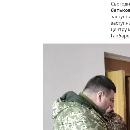
Сьогодні
батько
заступн
заступн
центру 
Гарбаре