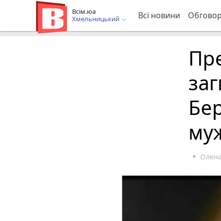
Всім.юа
Всі новини
Обгово
Хмельницький
Пр
заг
Бе
муж
Олена